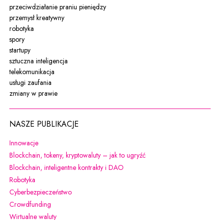
przeciwdziałanie praniu pieniędzy
przemysł kreatywny
robotyka
spory
startupy
sztuczna inteligencja
telekomunikacja
usługi zaufania
zmiany w prawie
NASZE PUBLIKACJE
Uwaga, link zostanie otwarty w nowym oknie
Innowacje
Uwaga, link zostanie otw
Blockchain, tokeny, kryptowaluty – jak to ugryźć
Uwaga, link zostanie otwarty w 
Blockchain, inteligentne kontrakty i DAO
Uwaga, link zostanie otwarty w nowym oknie
Robotyka
Uwaga, link zostanie otwarty w nowym oknie
Cyberbezpieczeństwo
Uwaga, link zostanie otwarty w nowym oknie
Crowdfunding
Uwaga, link zostanie otwarty w nowym oknie
Wirtualne waluty