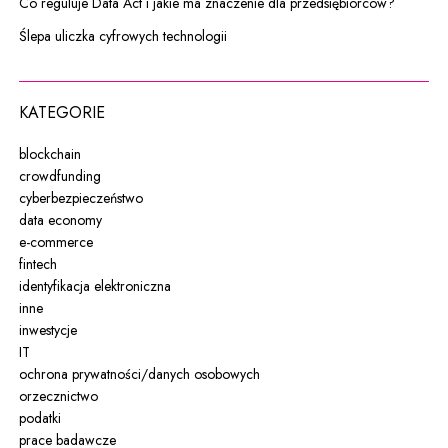
Co reguluje Data Act i jakie ma znaczenie dla przedsiębiorców?
Ślepa uliczka cyfrowych technologii
KATEGORIE
blockchain
crowdfunding
cyberbezpieczeństwo
data economy
e-commerce
fintech
identyfikacja elektroniczna
inne
inwestycje
IT
ochrona prywatności/danych osobowych
orzecznictwo
podatki
prace badawcze