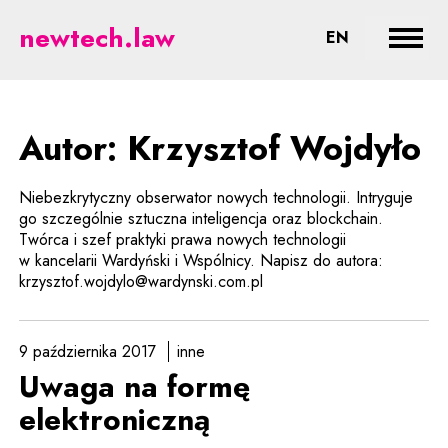
Wojdyło - prawne aspekty nowyc
newtech.law
CHANGE LA
EN
Rozwi
Autor: Krzysztof Wojdyło
Niebezkrytyczny obserwator nowych technologii. Intryguje
go szczególnie sztuczna inteligencja oraz blockchain.
Twórca i szef praktyki prawa nowych technologii
w kancelarii Wardyński i Wspólnicy. Napisz do autora:
krzysztof.wojdylo@wardynski.com.pl
9 października 2017
inne
Uwaga na formę
elektroniczną