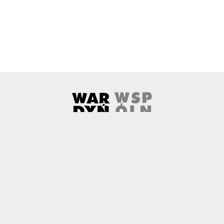
Wardyński i Wspólnicy
Uwaga, link zostanie otwarty w 
O nas
Kontakt
Copyright
Polityka prywatności
Patronaty medialne