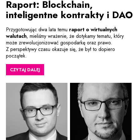
Raport: Blockchain,
inteligentne kontrakty i DAO
Przygotowując dwa lata temu
raport o wirtualnych
Uwaga, link zostanie otwarty w nowym oknie
walutach
, mieliśmy wrażenie, że dotykamy tematu, który
może zrewolucjonizować gospodarkę oraz prawo.
Z perspektywy czasu okazuje się, że był to dopiero
początek.
CZYTAJ DALEJ