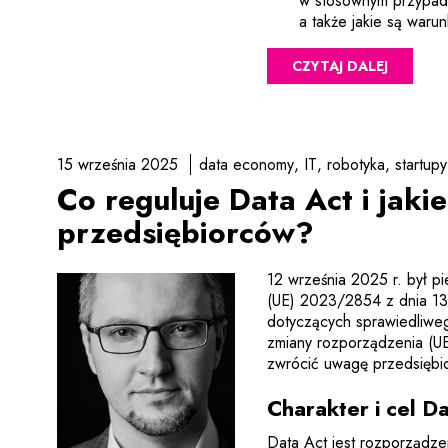
w stosownym przypadk
a także jakie są warun
CZYTAJ DALEJ
15 września 2025
data economy
IT
robotyka
startupy
Co reguluje Data Act i jaki
przedsiębiorców?
12 września 2025 r. był p
(UE) 2023/2854 z dnia 13
dotyczących sprawiedliweg
zmiany rozporządzenia (U
zwrócić uwagę przedsiębi
Charakter i cel D
Data Act jest rozporządzen