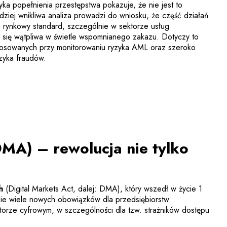
ka popełnienia przestępstwa pokazuje, że nie jest to
dziej wnikliwa analiza prowadzi do wniosku, że część działań
 rynkowy standard, szczególnie w sektorze usług
 się wątpliwa w świetle wspomnianego zakazu. Dotyczy to
stosowanych przy monitorowaniu ryzyka AML oraz szeroko
yzyka fraudów.
MA) – rewolucja nie tylko
Uwaga, link zostanie otwarty w nowym oknie
h
(Digital Markets Act, dalej: DMA), który wszedł w życie 1
esie wiele nowych obowiązków dla przedsiębiorstw
torze cyfrowym, w szczególności dla tzw. strażników dostępu