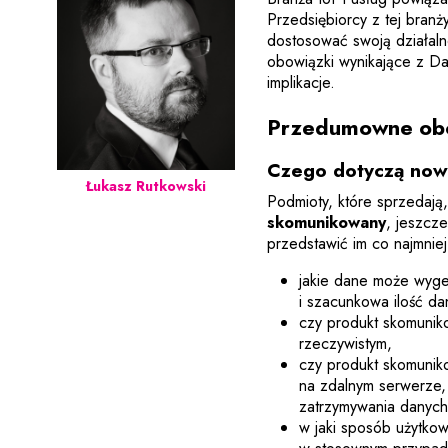
Przedsiębiorcy z tej bran
dostosować swoją działal
obowiązki wynikające z Da
implikacje.
Przedumowne obo
Czego dotyczą now
Łukasz Rutkowski
Podmioty, które sprzedają
skomunikowany
, jeszcz
przedstawić im co najmniej
jakie dane może wyge
i szacunkowa ilość da
czy produkt skomunik
rzeczywistym,
czy produkt skomuni
na zdalnym serwerze,
zatrzymywania danych
w jaki sposób użytko