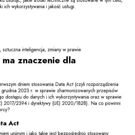
u usunąć, jakie środki techniczne są stosowane w tym celu,
ki ich wykorzystywania i jakość usługi.
sztuczna inteligencja
zmiany w prawie
e ma znaczenie dla
ierwszym dniem stosowania Data Act (czyli rozporządzenia
 grudnia 2023 r. w sprawie zharmonizowanych przepisów
o dostępu do danych i ich wykorzystywania oraz w sprawie
E) 2017/2394 i dyrektywy (UE) 2020/1828). Na co powinni
orcy?
ata Act
iem unijnym i jako takie jest bezpośrednio stosowany