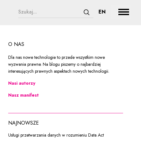
ogii
search form legend
CHANGE LAN
EN
Rozwiń
Zatwierdź wyszukiwanie
O NAS
Dla nas nowe technologie to przede wszystkim nowe
wyzwania prawne. Na blogu piszemy o najbardziej
interesujących prawnych aspektach nowych technologii.
Nasi autorzy
Nasz manifest
NAJNOWSZE
Usługi przetwarzania danych w rozumieniu Data Act