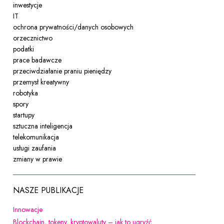
inwestycje
IT
ochrona prywatności/danych osobowych
orzecznictwo
podatki
prace badawcze
przeciwdziałanie praniu pieniędzy
przemysł kreatywny
robotyka
spory
startupy
sztuczna inteligencja
telekomunikacja
usługi zaufania
zmiany w prawie
NASZE PUBLIKACJE
Uwaga, link zostanie otwarty w nowym oknie
Innowacje
Uwaga, link zostanie ot
Blockchain, tokeny, kryptowaluty – jak to ugryźć