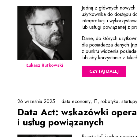
Jedną z głównych nowych i
użytkownika do dostępu d
interpretacji i wykorzyst
lub usługi powiązanej z 
Dane, do których użytkown
dla posiadacza danych (n
z punktu widzenia posiada
lub aby korzystanie z taki
Łukasz Rutkowski
CZYTAJ DALEJ
26 września 2025
data economy
IT
robotyka
startup
Data Act: wskazówki opera
i usług powiązanych
Branża IoT i usług powiąz