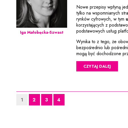
Nowe przepisy wpłyną jed
tylko na wspomnianych str
rynków cyfrowych, w tym
korzystających z podstaw
podstawowych usług platf
Iga Małobęcka-Szwast
Wynika to z tego, że obow
bezpośrednio lub pośredni
mogą być dochodzone prz
CZYTAJ DALEJ
1
2
3
4