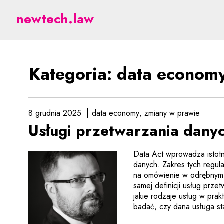
data economy - prawne 
newtech.law
Kategoria: data econom
8 grudnia 2025
data economy
zmiany w prawie
Usługi przetwarzania dany
Data Act wprowadza istotn
danych. Zakres tych regul
na omówienie w odrębnym a
samej definicji usług prze
jakie rodzaje usług w pra
badać, czy dana usługa s