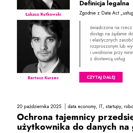
Definicja legalna
Zgodnie z Data Act „usług
Łukasz Rutkowski
świadczona na rzecz 
dostęp na żądanie do
i elastycznych zasob
rozproszonym lub wy
i uwolnione przy min
z dostawcą usług.
CZYTAJ DALEJ
Bartosz Kurzec
20 października 2025
data economy
IT
startupy
robo
Ochrona tajemnicy przedsi
użytkownika do danych na 