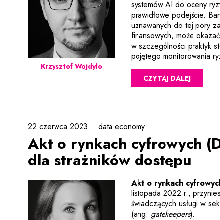
systemów AI do oceny ryzy
prawidłowe podejście. Bar
uznawanych do tej pory za
finansowych, może okazać
w szczególności praktyk 
pojętego monitorowania r
Krzysztof Wojdyło
CZYTAJ DALEJ
22 czerwca 2023
data economy
Akt o rynkach cyfrowych (D
dla strażników dostępu
Akt o rynkach cyfrowyc
listopada 2022 r., przyni
świadczących usługi w sek
(ang.
gatekeepers
).