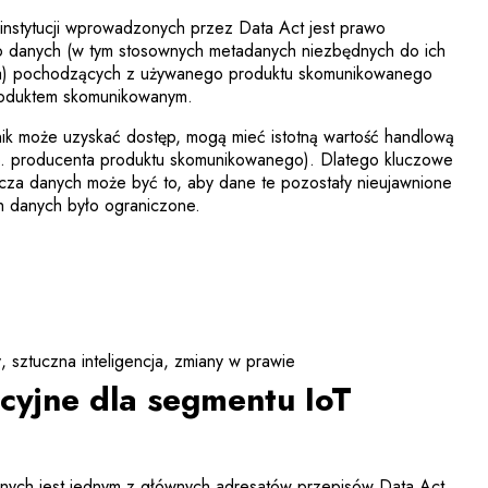
nstytucji wprowadzonych przez Data Act jest prawo
o danych (w tym stosownych metadanych niezbędnych do ich
ania) pochodzących z używanego produktu skomunikowanego
produktem skomunikowanym.
ik może uzyskać dostęp, mogą mieć istotną wartość handlową
p. producenta produktu skomunikowanego). Dlatego kluczowe
cza danych może być to, aby dane te pozostały nieujawnione
ch danych było ograniczone.
y
sztuczna inteligencja
zmiany w prawie
cyjne dla segmentu IoT
anych jest jednym z głównych adresatów przepisów Data Act.