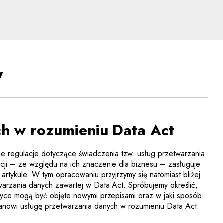
aspekty nowych technol
y
ch w rozumieniu Data Act
e regulacje dotyczące świadczenia tzw. usług przetwarzania
acji – ze względu na ich znaczenie dla biznesu – zasługuje
rtykule. W tym opracowaniu przyjrzymy się natomiast bliżej
twarzania danych zawartej w Data Act. Spróbujemy określić,
ktyce mogą być objęte nowymi przepisami oraz w jaki sposób
tanowi usługę przetwarzania danych w rozumieniu Data Act.