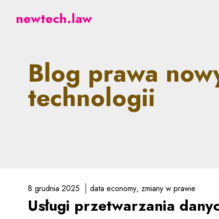
newtech.law - prawne a
newtech.law
Blog prawa now
technologii
8 grudnia 2025
data economy
zmiany w prawie
Usługi przetwarzania dany