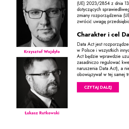
(UE) 2023/2854 z dnia 13
dotyczących sprawiedliweg
zmiany rozporządzenia (U
zwrócić uwagę przedsiębi
Charakter i cel D
Data Act jest rozporządzen
w Polsce i wszystkich inn
Krzysztof Wojdyło
Act będzie wprawdzie uzu
zasadniczo regulować kwe
naruszenia Data Act), a ni
obowiązywał w tej samej tr
CZYTAJ DALEJ
Łukasz Rutkowski