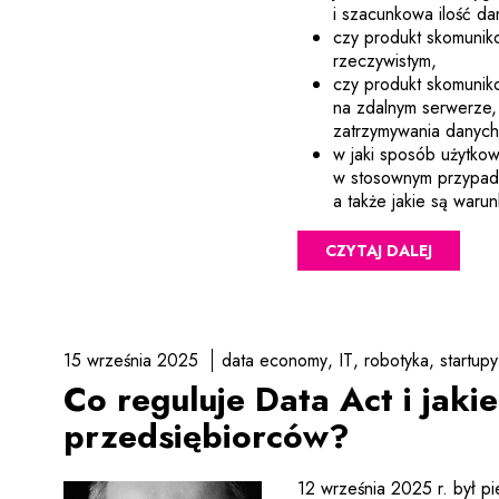
i szacunkowa ilość da
czy produkt skomunik
rzeczywistym,
czy produkt skomuni
na zdalnym serwerze,
zatrzymywania danych
w jaki sposób użytko
w stosownym przypadk
a także jakie są warun
CZYTAJ DALEJ
15 września 2025
data economy
IT
robotyka
startupy
Co reguluje Data Act i jaki
przedsiębiorców?
12 września 2025 r. był p