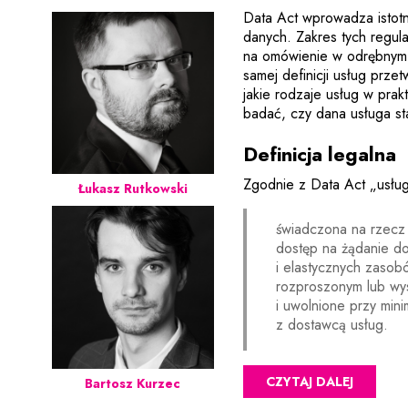
Data Act wprowadza istotn
danych. Zakres tych regul
na omówienie w odrębnym a
samej definicji usług prze
jakie rodzaje usług w pra
badać, czy dana usługa s
Definicja legalna
Zgodnie z Data Act „usług
Łukasz Rutkowski
świadczona na rzecz 
dostęp na żądanie do
i elastycznych zasob
rozproszonym lub wy
i uwolnione przy min
z dostawcą usług.
CZYTAJ DALEJ
Bartosz Kurzec