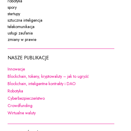
robotyka
spory
startupy
sztuczna inteligencja
telekomunikacja
usługi zaufania
zmiany w prawie
NASZE PUBLIKACJE
Uwaga, link zostanie otwarty w nowym oknie
Innowacje
Uwaga, link zostanie ot
Blockchain, tokeny, kryptowaluty – jak to ugryźć
Uwaga, link zostanie otwarty w
Blockchain, inteligentne kontrakty i DAO
Uwaga, link zostanie otwarty w nowym oknie
Robotyka
Uwaga, link zostanie otwarty w nowym oknie
Cyberbezpieczeństwo
Uwaga, link zostanie otwarty w nowym oknie
Crowdfunding
Uwaga, link zostanie otwarty w nowym oknie
Wirtualne waluty