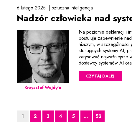
6 lutego 2025
sztuczna inteligencja
Nadzór człowieka nad syst
Na poziomie deklaracji i in
postuluje zapewnienie na
niższym, w szczególności
stosujących systemy AI, pr
zarysować najważniejsze w
dostawcy systemów AI oraz
CZYTAJ DALEJ
Krzysztof Wojdyło
1
2
3
4
5
...
52