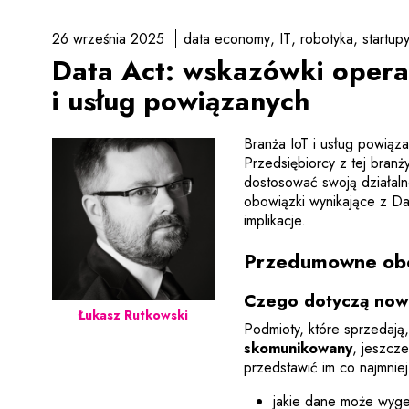
26 września 2025
data economy
IT
robotyka
startup
Data Act: wskazówki opera
i usług powiązanych
Branża IoT i usług powiąz
Przedsiębiorcy z tej bran
dostosować swoją działal
obowiązki wynikające z Da
implikacje.
Przedumowne obo
Czego dotyczą now
Łukasz Rutkowski
Podmioty, które sprzedają
skomunikowany
, jeszcz
przedstawić im co najmniej
jakie dane może wyge