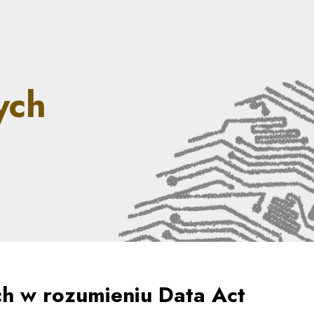
spekty nowych technolog
ych
ch w rozumieniu Data Act