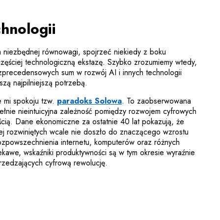
hnologii
 niezbędnej równowagi, spojrzeć niekiedy z boku
częściej technologiczną ekstazę. Szybko zrozumiemy wtedy,
zprecedensowych sum w rozwój AI i innych technologii
szą najpilniejszą potrzebą.
Uwaga, link zostanie otw
e mi spokoju tzw.
paradoks Solowa
. To zaobserwowana
ełnie nieintuicyjna zależność pomiędzy rozwojem cyfrowych
ścią. Dane ekonomiczne za ostatnie 40 lat pokazują, że
ej rozwiniętych wcale nie doszło do znaczącego wzrostu
ozpowszechnienia internetu, komputerów oraz różnych
ekawe, wskaźniki produktywności są w tym okresie wyraźnie
rzedzających cyfrową rewolucję.