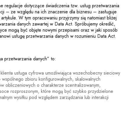
e regulacje dotyczące świadczenia tzw. usług przetwarzania
acji – ze względu na ich znaczenie dla biznesu – zasługuje
rtykule. W tym opracowaniu przyjrzymy się natomiast bliżej
twarzania danych zawartej w Data Act. Spróbujemy określić,
ktyce mogą być objęte nowymi przepisami oraz w jaki sposób
tanowi usługę przetwarzania danych w rozumieniu Data Act.
a przetwarzania danych” to:
klienta usługa cyfrowa umożliwiająca wszechobecny sieciowy
 wspólnego zbioru konfigurowalnych, skalowalnych
ów obliczeniowych o charakterze scentralizowanym,
soce rozproszonym, które mogą być szybko przydzielone
imalnym wysiłku pod względem zarządzania lub interakcji