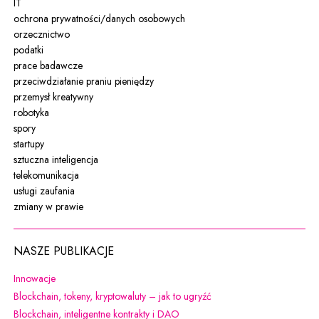
IT
ochrona prywatności/danych osobowych
orzecznictwo
podatki
prace badawcze
przeciwdziałanie praniu pieniędzy
przemysł kreatywny
robotyka
spory
startupy
sztuczna inteligencja
telekomunikacja
usługi zaufania
zmiany w prawie
NASZE PUBLIKACJE
Uwaga, link zostanie otwarty w nowym oknie
Innowacje
Uwaga, link zostanie otw
Blockchain, tokeny, kryptowaluty – jak to ugryźć
Uwaga, link zostanie otwarty w 
Blockchain, inteligentne kontrakty i DAO