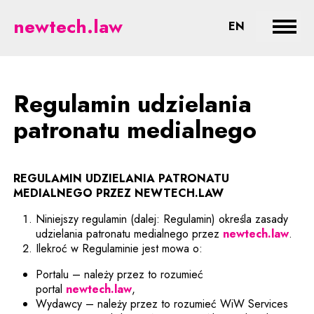
Patronaty medialne - prawne asp
newtech.law
CHANGE LA
EN
Rozwi
Regulamin udzielania
patronatu medialnego
REGULAMIN UDZIELANIA PATRONATU
MEDIALNEGO
PRZEZ NEWTECH.LAW
Niniejszy regulamin (dalej: Regulamin) określa zasady
udzielania patronatu medialnego przez
newtech.law
.
Ilekroć w Regulaminie jest mowa o:
Portalu – należy przez to rozumieć
portal
newtech.law
,
Wydawcy – należy przez to rozumieć WiW Services