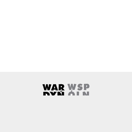
Wardyński i Wspólnicy
Uwaga, link zostanie otwarty w 
O nas
Kontakt