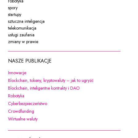
robotyka
spory
startupy
sztuczna inteligencja
telekomunikacja
usługi zaufania
zmiany w prawie
NASZE PUBLIKACJE
Uwaga, link zostanie otwarty w nowym oknie
Innowacje
Uwaga, link zostanie ot
Blockchain, tokeny, kryptowaluty – jak to ugryźć
Uwaga, link zostanie otwarty w
Blockchain, inteligentne kontrakty i DAO
Uwaga, link zostanie otwarty w nowym oknie
Robotyka
Uwaga, link zostanie otwarty w nowym oknie
Cyberbezpieczeństwo
Uwaga, link zostanie otwarty w nowym oknie
Crowdfunding
Uwaga, link zostanie otwarty w nowym oknie
Wirtualne waluty