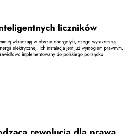
teligentnych liczników
mielej wkraczają w obszar energetyki, czego wyrazem są
 energii elektrycznej. Ich instalacja jest już wymogiem prawnym,
 prawidłowo implementowany do polskiego porządku
odząca rewolucja dla prawa