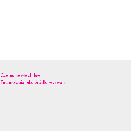
Czemu newtech.law
Technologia jako źródło wyzwań