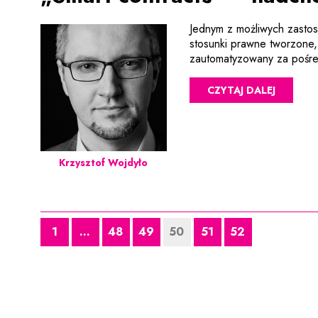
Jednym z możliwych zastoso
stosunki prawne tworzon
zautomatyzowany za pośred
CZYTAJ DALEJ
Krzysztof Wojdyło
1
...
48
49
50
51
52