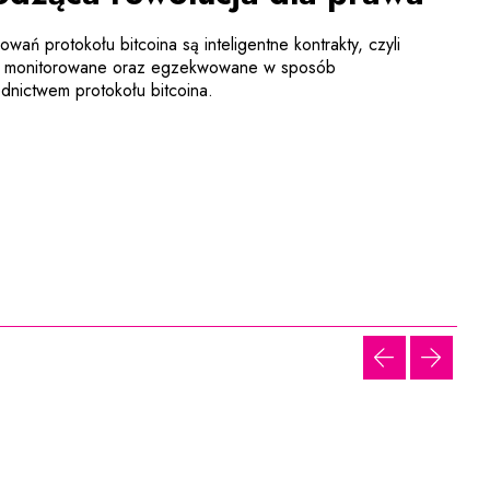
wań protokołu bitcoina są inteligentne kontrakty, czyli
e, monitorowane oraz egzekwowane w sposób
nictwem protokołu bitcoina.
poprzednia 
następ