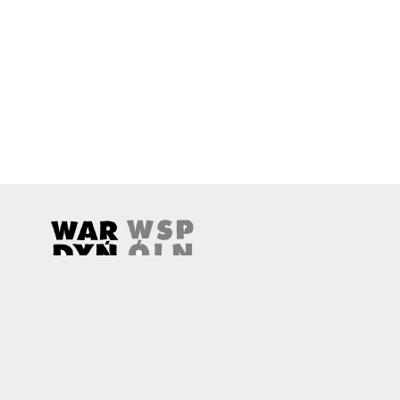
Wardyński i Wspólnicy
Uwaga, link zostanie otwarty w nowym oknie