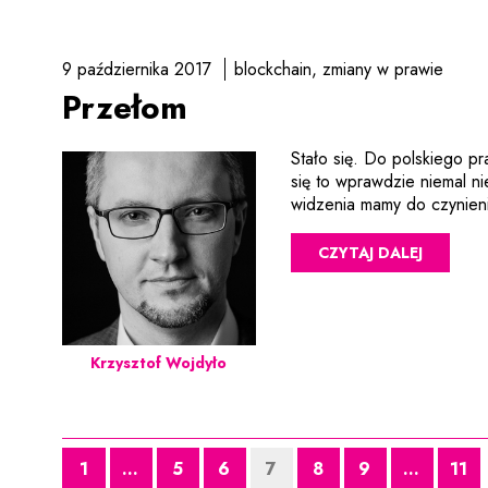
9 października 2017
blockchain
zmiany w prawie
Przełom
Stało się. Do polskiego p
się to wprawdzie niemal n
widzenia mamy do czynie
CZYTAJ DALEJ
Krzysztof Wojdyło
1
...
5
6
7
8
9
...
11