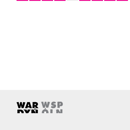
Wardyński i Wspólnicy
Uwaga, link zostanie otwarty w nowym oknie