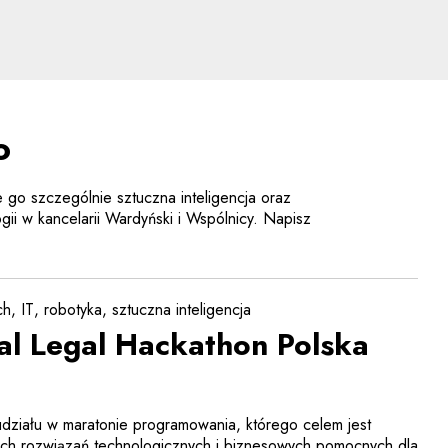
ty nowych technologii
o
 go szczególnie sztuczna inteligencja oraz
gii w kancelarii Wardyński i Wspólnicy. Napisz
ch
IT
robotyka
sztuczna inteligencja
bal Legal Hackathon Polska
działu w maratonie programowania, którego celem jest
ch rozwiązań technologicznych i biznesowych pomocnych dla