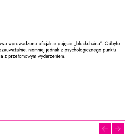
rawa wprowadzono oficjalnie pojęcie „blockchaina”. Odbyło
iezauważalnie, niemniej jednak z psychologicznego punktu
nia z przełomowym wydarzeniem.
poprzednia 
następ