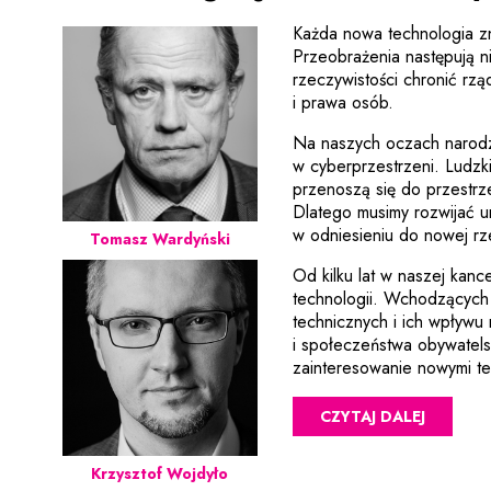
Każda nowa technologia zn
Przeobrażenia następują n
rzeczywistości chronić rzą
i prawa osób.
Na naszych oczach narodz
w cyberprzestrzeni. Ludzk
przenoszą się do przestrze
Dlatego musimy rozwijać u
w odniesieniu do nowej rz
Tomasz Wardyński
Od kilku lat w naszej kanc
technologii. Wchodzących 
technicznych i ich wpływu
i społeczeństwa obywatels
zainteresowanie nowymi te
CZYTAJ DALEJ
Krzysztof Wojdyło