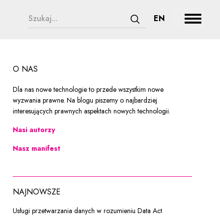
search form legend
CHANGE LAN
EN
Rozwiń
Zatwierdź wyszukiwanie
O NAS
Dla nas nowe technologie to przede wszystkim nowe
wyzwania prawne. Na blogu piszemy o najbardziej
interesujących prawnych aspektach nowych technologii.
Nasi autorzy
Nasz manifest
NAJNOWSZE
Usługi przetwarzania danych w rozumieniu Data Act