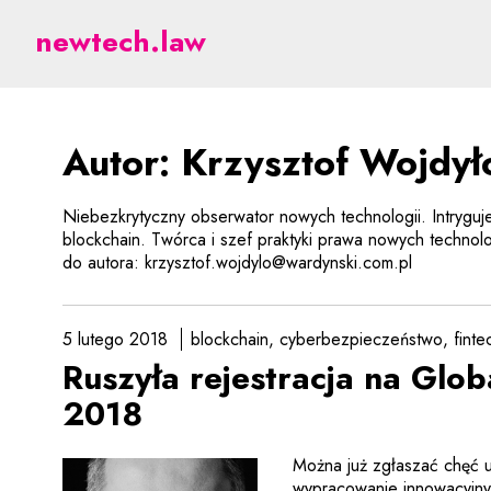
Wojdyło - prawne aspek
newtech.law
Autor: Krzysztof Wojdył
Niebezkrytyczny obserwator nowych technologii. Intryguje
blockchain. Twórca i szef praktyki prawa nowych technolo
do autora: krzysztof.wojdylo@wardynski.com.pl
5 lutego 2018
blockchain
cyberbezpieczeństwo
finte
Ruszyła rejestracja na Glo
2018
Można już zgłaszać chęć u
wypracowanie innowacyjny