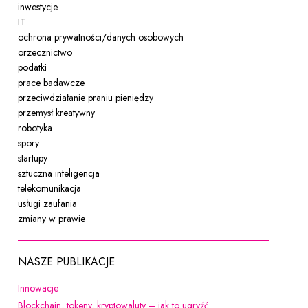
inwestycje
IT
ochrona prywatności/danych osobowych
orzecznictwo
podatki
prace badawcze
przeciwdziałanie praniu pieniędzy
przemysł kreatywny
robotyka
spory
startupy
sztuczna inteligencja
telekomunikacja
usługi zaufania
zmiany w prawie
NASZE PUBLIKACJE
Uwaga, link zostanie otwarty w nowym oknie
Innowacje
Uwaga, link zostanie ot
Blockchain, tokeny, kryptowaluty – jak to ugryźć