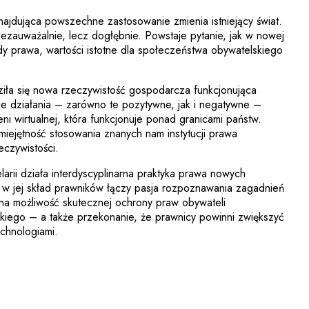
ajdująca powszechne zastosowanie zmienia istniejący świat.
iezauważalnie, lecz dogłębnie. Powstaje pytanie, jak w nowej
dy prawa, wartości istotne dla społeczeństwa obywatelskiego
iła się nowa rzeczywistość gospodarcza funkcjonująca
ie działania – zarówno te pozytywne, jak i negatywne –
ni wirtualnej, która funkcjonuje ponad granicami państw.
miejętność stosowania znanych nam instytucji prawa
eczywistości.
elarii działa interdyscyplinarna praktyka prawa nowych
w jej skład prawników łączy pasja rozpoznawania zagadnień
 na możliwość skutecznej ochrony praw obywateli
kiego – a także przekonanie, że prawnicy powinni zwiększyć
chnologiami.