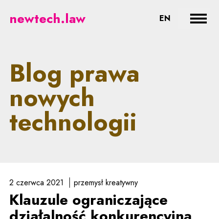
newtech.law - prawne aspekty no
newtech.law
CHANGE LA
EN
Rozwi
Blog prawa
nowych
technologii
2 czerwca 2021
przemysł kreatywny
Klauzule ograniczające
działalność konkurencyjną