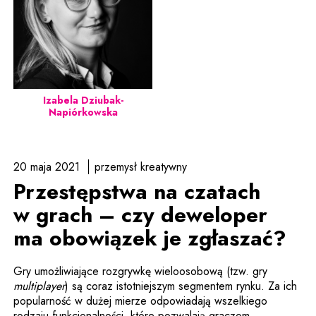
Izabela Dziubak-
Napiórkowska
20 maja 2021
przemysł kreatywny
Przestępstwa na czatach
w grach – czy deweloper
ma obowiązek je zgłaszać?
Gry umożliwiające rozgrywkę wieloosobową (tzw. gry
multiplayer
) są coraz istotniejszym segmentem rynku. Za ich
popularność w dużej mierze odpowiadają wszelkiego
rodzaju funkcjonalności, które pozwalają graczom