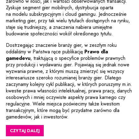
zarówno w ilości, jak i wartości obserwowanych transakcji.
Zyskuje segment gier mobilnych, dystrybucja oparta
na modelu subskrypcyjnym i cloud gamingu. Jednocześnie
marketing gier, przy tak wielu tytułach dostępnych na rynku,
staje się trudniejszy, a znaczenia nabiera umiejętne
budowanie społeczności wokół określonego tytułu.
Dostrzegając znaczenie branży gier, w zeszłym roku
oddaliśmy w Państwa ręce publikację
Prawo dla
Uwaga, link zostanie otwarty w nowym oknie
gamedevu
, traktującą o specyfice problemów prawnych
przy produkcji i wydawaniu gier. Pojawiają się jednak nowe
wyzwania prawne, z którymi muszą zmierzyć się wszyscy
interesariusze szeroko rozumianej branży gier. Dlatego
zaczynamy kolejny cykl publikacji, w których poruszymy m.in.
kwestie prawa własności intelektualnej, prawa pracy, danych
osobowych i mniej oczywiste aspekty prawa karnego czy
regulacyjne. Wiele miejsca poświecimy także kwestiom
transakcyjnym, które mogą być przydatne zarówno dla
gamedevów, jak i inwestorów.
CZYTAJ DALEJ