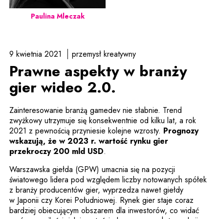
Paulina Mleczak
9 kwietnia 2021
przemysł kreatywny
Prawne aspekty w branży
gier wideo 2.0.
Zainteresowanie branżą gamedev nie słabnie. Trend
zwyżkowy utrzymuje się konsekwentnie od kilku lat, a rok
2021 z pewnością przyniesie kolejne wzrosty.
Prognozy
wskazują, że w 2023 r. wartość rynku gier
Uwaga, link zostanie otwarty 
przekroczy 200 mld USD
.
Warszawska giełda (GPW) umacnia się na pozycji
światowego lidera pod względem liczby notowanych spółek
z branży producentów gier, wyprzedza nawet giełdy
w Japonii czy Korei Południowej. Rynek gier staje coraz
bardziej obiecującym obszarem dla inwestorów, co widać