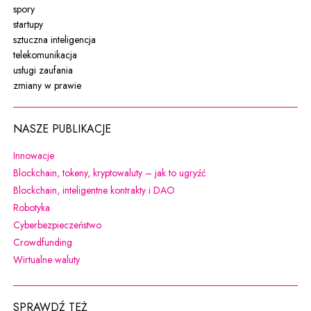
spory
startupy
sztuczna inteligencja
telekomunikacja
usługi zaufania
zmiany w prawie
NASZE PUBLIKACJE
Uwaga, link zostanie otwarty w nowym oknie
Innowacje
Uwaga, link zostanie otw
Blockchain, tokeny, kryptowaluty – jak to ugryźć
Uwaga, link zostanie otwarty w 
Blockchain, inteligentne kontrakty i DAO
Uwaga, link zostanie otwarty w nowym oknie
Robotyka
Uwaga, link zostanie otwarty w nowym oknie
Cyberbezpieczeństwo
Uwaga, link zostanie otwarty w nowym oknie
Crowdfunding
Uwaga, link zostanie otwarty w nowym oknie
Wirtualne waluty
SPRAWDŹ TEŻ