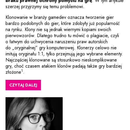
Uwaga, link zost
braku prawnej ochrony pomysłu na grę
. W tym artykule
szerzej przyjrzymy się temu problemowi.
Klonowanie w branży gamedev oznacza tworzenie gier
bardzo podobnych do gier, które zdobyły już popularność
na rynku. Klony nie są jednak wiernymi kopiami swoich
pierwowzorów. Dlatego trudno tu mówić o plagiacie, czyli
o łatwym do uchwycenia naruszeniu praw autorskich
do „oryginalnej” gry komputerowej. Klonerzy celowo nie
imitują oryginału 1:1, tylko przejmują jego wybrane elementy.
Najczęściej klonowane są stosunkowo nieskomplikowane
gry, choć czasem atakiem klonów padają także gry bardziej
1
złożone
.
CZYTAJ DALEJ