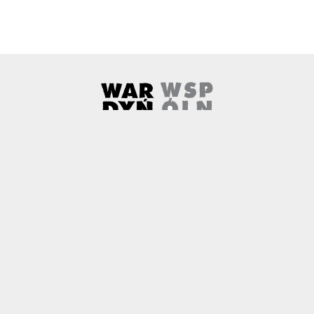
Wardyński i Wspólnicy
Uwaga, link zostanie otwarty w 
O nas
Kontakt
Copyright
Polityka prywatności
Patronaty medialne
Czemu newtech.law
Technologia jako źródło wyzwań