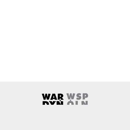
Wardyński i Wspólnicy
Uwaga, link zostanie otwarty w 
O nas