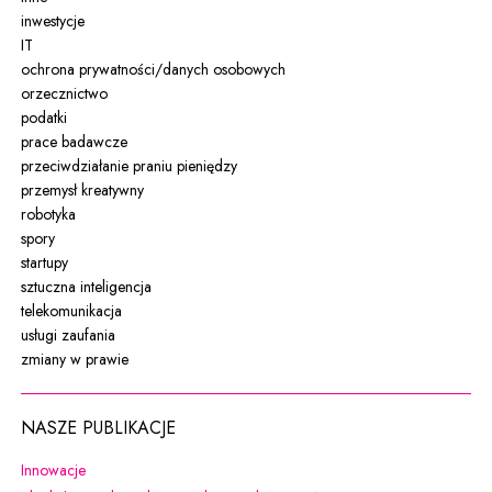
inwestycje
IT
ochrona prywatności/danych osobowych
orzecznictwo
podatki
prace badawcze
przeciwdziałanie praniu pieniędzy
przemysł kreatywny
robotyka
spory
startupy
sztuczna inteligencja
telekomunikacja
usługi zaufania
zmiany w prawie
NASZE PUBLIKACJE
Uwaga, link zostanie otwarty w nowym oknie
Innowacje