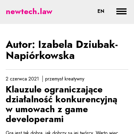
Dziubak-Napiórkowska - prawne 
newtech.law
CHANGE LA
EN
Rozwi
Autor: Izabela Dziubak-
Napiórkowska
2 czerwca 2021
przemysł kreatywny
Klauzule ograniczające
działalność konkurencyjną
w umowach z game
developerami
Gra jest tak dobra, jak dobrzy są jej twórcy. Warto więc