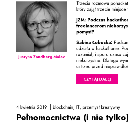
Trzecia rozmowa pohack
który zajął trzecie miejsc
JZM:
Podczas hackathon
freelancerom niekorzys
pomysł?
Sabina Łobocka:
Podsuną
udziału w hackathonie. Po
rozumiał, i sporo czasu za
Justyna Zandberg-Malec
niekorzystne. Dlatego wymyś
ustrzec przed nieprawidło
CZYTAJ DALEJ
4 kwietnia 2019
blockchain
IT
przemysł kreatywny
Pełnomocnictwa (i nie tylko