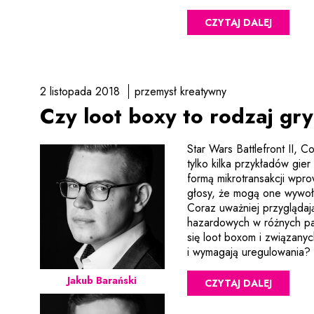
CZYTAJ DALEJ
2 listopada 2018
przemysł kreatywny
Czy loot boxy to rodzaj gr
Star Wars Battlefront II, 
tylko kilka przykładów gier
formą mikrotransakcji wpr
głosy, że mogą one wywoł
Coraz uważniej przyglądaj
hazardowych w różnych pań
się loot boxom i związany
i wymagają uregulowania?
Jakub Barański
CZYTAJ DALEJ