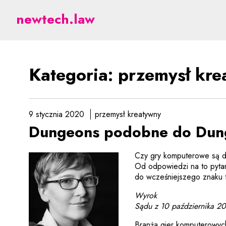
przemysł kreatywny - p
newtech.law
Kategoria: przemysł kr
9 stycznia 2020
przemysł kreatywny
Dungeons podobne do Dun
Czy gry komputerowe są d
Od odpowiedzi na to pytan
do wcześniejszego znaku
Wyrok
Sądu z 10 października 20
Branża gier komputerowych