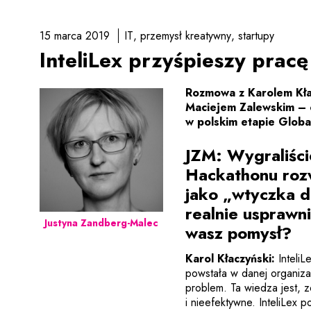
15 marca 2019
IT
przemysł kreatywny
startupy
InteliLex przyśpieszy prac
Rozmowa z Karolem Kła
Maciejem Zalewskim – c
w polskim etapie Globa
JZM: Wygraliści
Hackathonu rozw
jako „wtyczka d
realnie usprawn
Justyna Zandberg-Malec
wasz pomysł?
Karol Kłaczyński:
Inteli
powstała w danej organiza
problem. Ta wiedza jest, z
i nieefektywne. InteliLex 