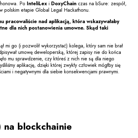
athonowa. Po
InteliLex
i
DoxyChain
czas na bSure: zespół,
e w polskim etapie Global Legal Hackathonu.
u pracowaliście nad aplikacją, która wskazywałaby
tne dla nich postanowienia umowne. Skąd taki
ł mi go (i pozwolił wykorzystać) kolega, który sam nie brał
dpisywał umowę deweloperską, której zapisy nie do końca
jęło mu sprawdzenie, czy któreś z nich nie są dla niego
liliśmy aplikację, dzięki której zwykły człowiek mógłby się
ściami i negatywnymi dla siebie konsekwencjami prawnymi.
) na blockchainie