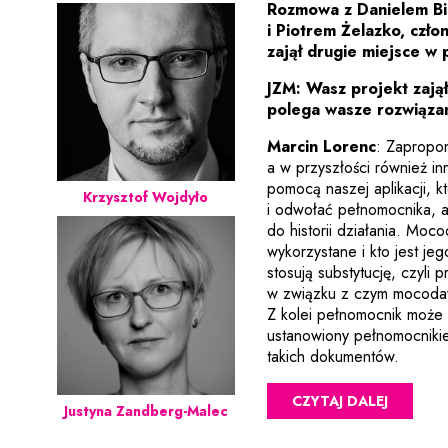
Rozmowa z Danielem B
i Piotrem Żelazko, czło
zajął drugie miejsce w
JZM: Wasz projekt zają
polega wasze rozwiąza
Marcin Lorenc
: Zapropo
a w przyszłości również i
pomocą naszej aplikacji, 
Krzysztof Wojdyło
i odwołać pełnomocnika, 
do historii działania. Mo
wykorzystane i kto jest j
stosują substytucję, czyl
w związku z czym mocodaw
Z kolei pełnomocnik może 
ustanowiony pełnomocniki
takich dokumentów.
CZYTAJ DALEJ
Justyna Zandberg-Malec