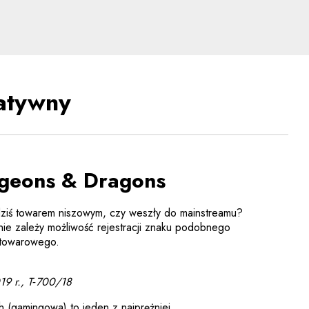
rawne aspekty nowych te
eatywny
geons & Dragons
ziś towarem niszowym, czy weszły do mainstreamu?
ie zależy możliwość rejestracji znaku podobnego
 towarowego.
19 r., T‑700/18
 (gamingowa) to jeden z najprężniej