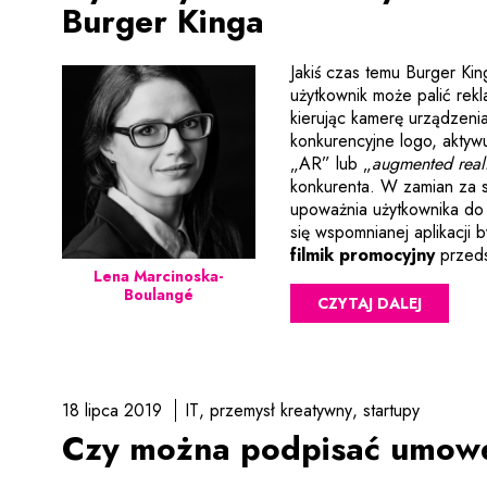
Burger Kinga
Jakiś czas temu Burger Kin
użytkownik może palić rek
kierując kamerę urządzeni
konkurencyjne logo, aktyw
„AR” lub „
augmented reali
konkurenta. W zamian za s
upoważnia użytkownika do 
się wspomnianej aplikacji
Uwaga,
filmik promocyjny
przedst
Lena Marcinoska-
Boulangé
CZYTAJ DALEJ
18 lipca 2019
IT
przemysł kreatywny
startupy
Czy można podpisać umowę