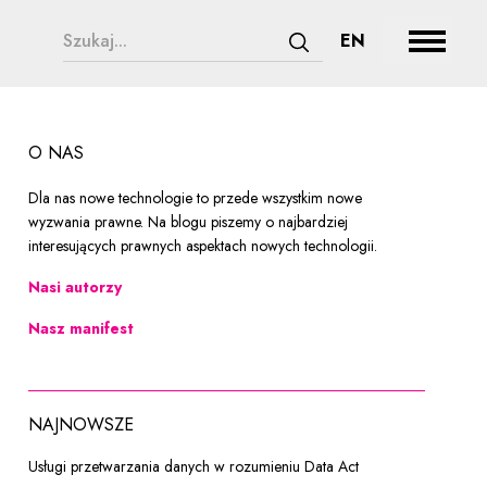
chnologii
search form legend
CHANGE LAN
EN
Rozwiń
Zatwierdź wyszukiwanie
O NAS
Dla nas nowe technologie to przede wszystkim nowe
wyzwania prawne. Na blogu piszemy o najbardziej
interesujących prawnych aspektach nowych technologii.
Nasi autorzy
Nasz manifest
NAJNOWSZE
Usługi przetwarzania danych w rozumieniu Data Act