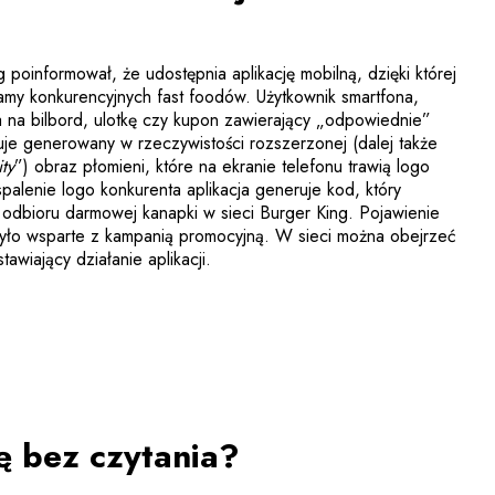
g poinformował, że udostępnia aplikację mobilną, dzięki której
lamy konkurencyjnych fast foodów. Użytkownik smartfona,
a na bilbord, ulotkę czy kupon zawierający „odpowiednie”
uje generowany w rzeczywistości rozszerzonej (dalej także
ty
”) obraz płomieni, które na ekranie telefonu trawią logo
palenie logo konkurenta aplikacja generuje kod, który
odbioru darmowej kanapki w sieci Burger King. Pojawienie
 było wsparte z kampanią promocyjną. W sieci można obejrzeć
 link zostanie otwarty w nowym oknie
awiający działanie aplikacji.
 bez czytania?