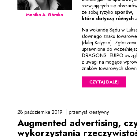
rozwijających się obszaró
ze sobą ryzyko
sporów,
Monika A. Górska
które dotyczą różnych
Na wokandę Sądu w Luksemb
słownego znaku towaro
(dalej Kalypso). Zgłoszeni
uprawniona do wcześniej
DRAGONS. EUIPO uwzględn
z uwagi na mogące wprowa
znaków towarowych sł
CZYTAJ DALEJ
28 października 2019
przemysł kreatywny
Augmented advertising, czy
wykorzystania rzeczywistoś