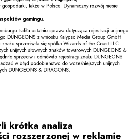
w gospodarki, także w Polsce. Dynamiczny rozwój niesie
 aspektów gamingu
.
urgu trafiła ostatnio sprawa dotycząca rejestracji unijnego
wego DUNGEONS z wniosku Kalypso Media Group GmbH
u znaku sprzeciwiła się spółka Wizards of the Coast LLC
szych unijnych słownych znaków towarowych DUNGEONS &
iło sprzeciw i odmówiło rejestracji znaku DUNGEONS
dzać w błąd podobieństwo do wcześniejszych unijnych
ownych DUNGEONS & DRAGONS.
li krótka analiza
ci rozszerzonej w reklamie