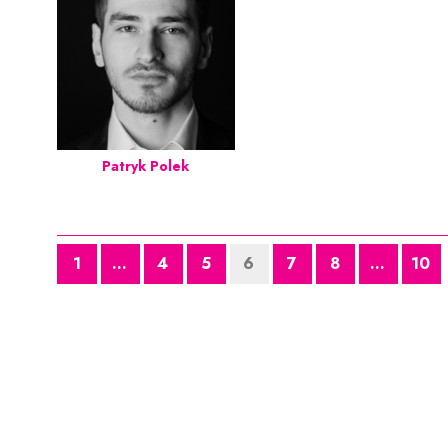
Patryk Polek
1
...
4
5
6
7
8
...
10