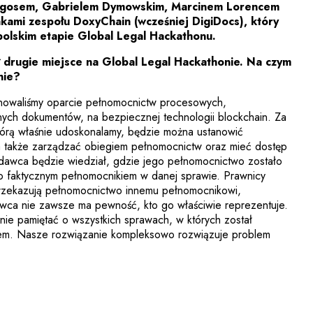
igosem, Gabrielem Dymowskim, Marcinem Lorencem
nkami zespołu DoxyChain (wcześniej DigiDocs), który
 polskim etapie Global Legal Hackathonu.
ł drugie miejsce na Global Legal Hackathonie. Na czym
nie?
nowaliśmy oparcie pełnomocnictw procesowych,
nnych dokumentów, na bezpiecznej technologii blockchain. Za
którą właśnie udoskonalamy, będzie można ustanowić
a także zarządzać obiegiem pełnomocnictw oraz mieć dostęp
codawca będzie wiedział, gdzie jego pełnomocnictwo zostało
ego faktycznym pełnomocnikiem w danej sprawie. Prawnicy
i przekazują pełnomocnictwo innemu pełnomocnikowi,
ca nie zawsze ma pewność, kto go właściwie reprezentuje.
nie pamiętać o wszystkich sprawach, w których został
em. Nasze rozwiązanie kompleksowo rozwiązuje problem