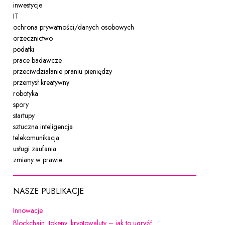
inwestycje
IT
ochrona prywatności/danych osobowych
orzecznictwo
podatki
prace badawcze
przeciwdziałanie praniu pieniędzy
przemysł kreatywny
robotyka
spory
startupy
sztuczna inteligencja
telekomunikacja
usługi zaufania
zmiany w prawie
NASZE PUBLIKACJE
Uwaga, link zostanie otwarty w nowym oknie
Innowacje
Uwaga, link zostanie ot
Blockchain, tokeny, kryptowaluty – jak to ugryźć