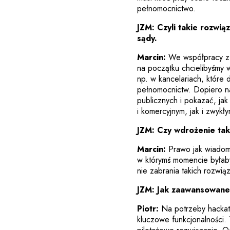
pełnomocnictwo.
JZM: Czyli takie rozwi
sądy.
Marcin:
We współpracy z 
na początku chcielibyśmy 
np. w kancelariach, które 
pełnomocnictw. Dopiero n
publicznych i pokazać, ja
i komercyjnym, jak i zwyk
JZM: Czy wdrożenie ta
Marcin:
Prawo jak wiadom
w którymś momencie byłaby
nie zabrania takich rozwią
JZM: Jak zaawansowane
Piotr:
Na potrzeby hackath
kluczowe funkcjonalności.