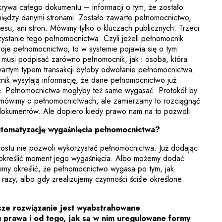
odkrywa całego dokumentu – informacji o tym, że zostało
iędzy danymi stronami. Zostało zawarte pełnomocnictwo,
esu, ani stron. Mówimy tylko o kluczach publicznych. Trzeci
orzystanie tego pełnomocnictwa. Czyli jeżeli pełnomocnik
je pełnomocnictwo, to w systemie pojawia się o tym
ę musi podpisać zarówno pełnomocnik, jak i osoba, która
artym typem transakcji byłoby odwołanie pełnomocnictwa.
k wysyłają informację, że dane pełnomocnictwo już
ne. Pełnomocnictwa mogłyby też same wygasać. Protokół by
i mówimy o pełnomocnictwach, ale zamierzamy to rozciągnąć
dokumentów. Ale dopiero kiedy prawo nam na to pozwoli.
utomatyzację wygaśnięcia pełnomocnictwa?
ostu nie pozwoli wykorzystać pełnomocnictwa. Już dodając
kreślić moment jego wygaśnięcia. Albo możemy dodać
żemy określić, że pełnomocnictwo wygasa po tym, jak
 razy, albo gdy zrealizujemy czynności ściśle określone
sze rozwiązanie jest wyabstrahowane
prawa i od tego, jak są w nim uregulowane formy