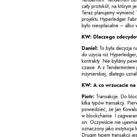
cały protokół, na którym je
Teraz planujemy wymienić 
projektu Hyperledger Fab
było nieopłacalne – albo 
KW:
Dlaczego zdecydow
Daniel:
To była decyzja na
do użycia niż Hyperledger
kontrakty. Nie byliśmy pew
czasie. A z Tendermintem 
inżynierskiej, dlatego uzn
KW: A co wrzucacie na
Piotr:
Transakcje. Do block
kilka typów transakcji. Pi
powiedzieć, że Jan Kowal
w blockchainie. I zagwara
on. Oczywiście nie ujawni
oznaczony jako instytucja l
Drugim typem transakcji je