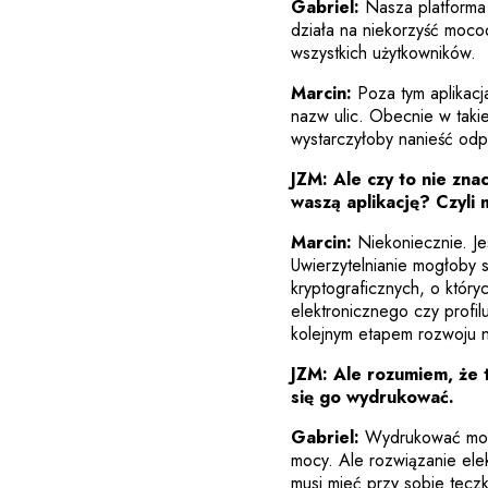
Gabriel:
Nasza platforma 
działa na niekorzyść moco
wszystkich użytkowników.
Marcin:
Poza tym aplikacj
nazw ulic. Obecnie w taki
wystarczyłoby nanieść odp
JZM: Ale czy to nie zna
waszą aplikację? Czyli
Marcin:
Niekoniecznie. Je
Uwierzytelnianie mogłoby 
kryptograficznych, o któr
elektronicznego czy prof
kolejnym etapem rozwoju na
JZM: Ale rozumiem, że 
się go wydrukować.
Gabriel:
Wydrukować możn
mocy. Ale rozwiązanie elek
musi mieć przy sobie tecz