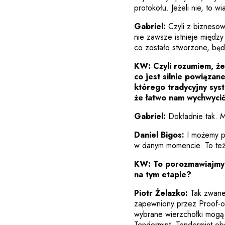
protokołu. Jeżeli nie, to 
Gabriel:
Czyli z biznesow
nie zawsze istnieje między
co zostało stworzone, będz
KW:
Czyli rozumiem, że
co jest silnie powiąza
którego tradycyjny sys
że łatwo nam wychwycić
Gabriel:
Dokładnie tak. 
Daniel Bigos:
I możemy prz
w danym momencie. To też
KW: To porozmawiajmy o
na tym etapie?
Piotr Żelazko:
Tak zwaneg
zapewniony przez Proof-of-
wybrane wierzchołki mogą 
Tendermint. Tendermint o