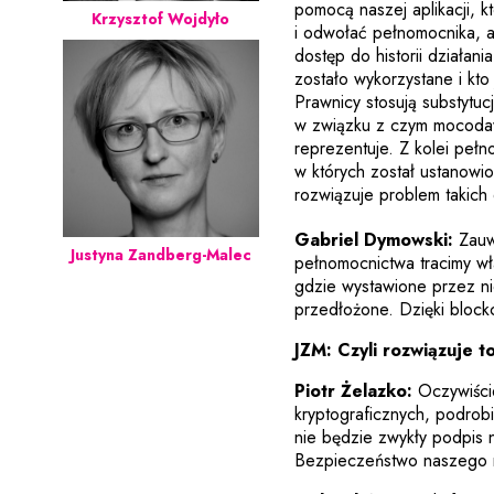
pomocą naszej aplikacji, 
Krzysztof Wojdyło
i odwołać pełnomocnika, 
dostęp do historii działa
zostało wykorzystane i kt
Prawnicy stosują substytu
w związku z czym mocoda
reprezentuje. Z kolei peł
w których został ustanow
rozwiązuje problem takic
Gabriel Dymowski:
Zauwa
Justyna Zandberg-Malec
pełnomocnictwa tracimy w
gdzie wystawione przez n
przedłożone. Dzięki block
JZM: Czyli rozwiązuje 
Piotr Żelazko:
Oczywiści
kryptograficznych, podrobi
nie będzie zwykły podpis 
Bezpieczeństwo naszego r