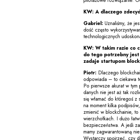
pilotażowe rozwiązanie. Od
KW: A dlaczego zdecydo
Gabriel:
Uznaliśmy, że jes
dość często wykorzystywan
technologicznych udoskon
KW:
W takim razie co 
do tego potrzebny jest
zadaje startupom bloc
Piotr:
Dlaczego blockchain
odpowiada – to ciekawa te
Po pierwsze akurat w tym 
danych nie jest aż tak rozl
się włamać do któregoś z 
na moment kilka podpisów, 
zmienić w blockchainie, t
wierzchołkach. I dużo łat
bezpieczeństwa. A jeśli z
mamy zagwarantowaną niez
Wystarczy spojrzeć, czy 