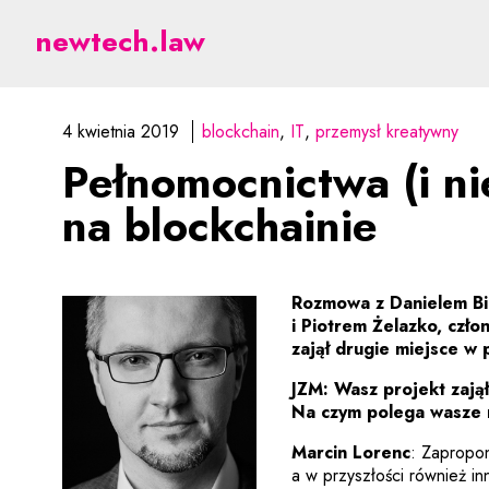
Pełnomocnictwa (i nie t
newtech.law
4 kwietnia 2019
blockchain
IT
przemysł kreatywny
Pełnomocnictwa (i ni
na blockchainie
Rozmowa z Danielem B
i Piotrem Żelazko, czło
zajął drugie miejsce w
JZM: Wasz projekt zają
Na czym polega wasze 
Marcin Lorenc
: Zapropo
a w przyszłości również i