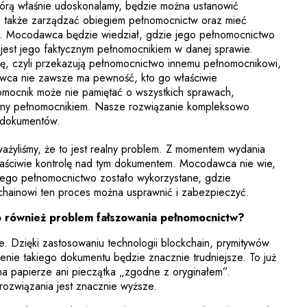
którą właśnie udoskonalamy, będzie można ustanowić
a także zarządzać obiegiem pełnomocnictw oraz mieć
nia. Mocodawca będzie wiedział, gdzie jego pełnomocnictwo
o jest jego faktycznym pełnomocnikiem w danej sprawie.
cję, czyli przekazują pełnomocnictwo innemu pełnomocnikowi,
wca nie zawsze ma pewność, kto go właściwie
nomocnik może nie pamiętać o wszystkich sprawach,
iony pełnomocnikiem. Nasze rozwiązanie kompleksowo
h dokumentów.
żyliśmy, że to jest realny problem. Z momentem wydania
łaściwie kontrolę nad tym dokumentem. Mocodawca nie wie,
iego pełnomocnictwo zostało wykorzystane, gdzie
chainowi ten proces można usprawnić i zabezpieczyć.
to również problem fałszowania pełnomocnictw?
e. Dzięki zastosowaniu technologii blockchain, prymitywów
enie takiego dokumentu będzie znacznie trudniejsze. To już
na papierze ani pieczątka „zgodne z oryginałem”.
ozwiązania jest znacznie wyższe.