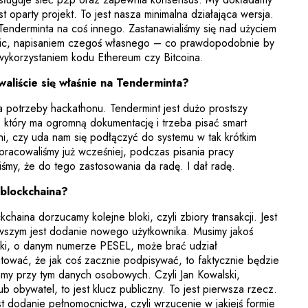
st oparty projekt. To jest nasza minimalna działająca wersja.
Tenderminta na coś innego. Zastanawialiśmy się nad użyciem
ric, napisaniem czegoś własnego – co prawdopodobnie by
wykorzystaniem kodu Ethereum czy Bitcoina.
aliście się właśnie na Tenderminta?
 potrzeby hackathonu. Tendermint jest dużo prostszy
, który ma ogromną dokumentację i trzeba pisać smart
ni, czy uda nam się podłączyć do systemu w tak krótkim
pracowaliśmy już wcześniej, podczas pisania pracy
aliśmy, że do tego zastosowania da radę. I dał radę.
 blockchaina?
chaina dorzucamy kolejne bloki, czyli zbiory transakcji. Jest
erwszym jest dodanie nowego użytkownika. Musimy jakoś
ski, o danym numerze PESEL, może brać udział
ntować, że jak coś zacznie podpisywać, to faktycznie będzie
amy przy tym danych osobowych. Czyli Jan Kowalski,
ub obywatel, to jest klucz publiczny. To jest pierwsza rzecz.
st dodanie pełnomocnictwa, czyli wrzucenie w jakiejś formie