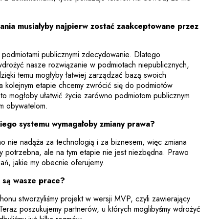
ązania musiałyby najpierw zostać zaakceptowane przez
podmiotami publicznymi zdecydowanie. Dlatego
wdrożyć nasze rozwiązanie w podmiotach niepublicznych,
dzięki temu mogłyby łatwiej zarządzać bazą swoich
a kolejnym etapie chcemy zwrócić się do podmiotów
k to mogłoby ułatwić życie zarówno podmiotom publicznym
łym obywatelom.
kiego systemu wymagałoby zmiany prawa?
o nie nadąża za technologią i za biznesem, więc zmiana
 potrzebna, ale na tym etapie nie jest niezbędna. Prawo
zań, jakie my obecnie oferujemy.
 są wasze prace?
onu stworzyliśmy projekt w wersji MVP, czyli zawierający
 Teraz poszukujemy partnerów, u których moglibyśmy wdrożyć