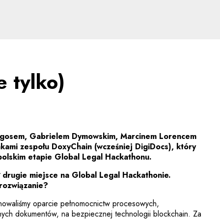
ylko) na blockchainie - 
e tylko)
igosem, Gabrielem Dymowskim, Marcinem Lorencem
nkami zespołu DoxyChain (wcześniej DigiDocs), który
 polskim etapie Global Legal Hackathonu.
ł drugie miejsce na Global Legal Hackathonie.
rozwiązanie?
nowaliśmy oparcie pełnomocnictw procesowych,
nnych dokumentów, na bezpiecznej technologii blockchain. Za