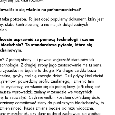
byliśmy już kilka rozmów.
waliście się właśnie na pełnomocnictwa?
t taka potrzeba. To jest dość popularny dokument, który jest
y, słabo kontrolowany, a nie ma jak dotąd żadnych
aleń.
chcecie usprawnić za pomocą technologii i czemu
 blockchain? To standardowe pytanie, które się
kchainowym.
? Z jednej strony – i pewnie większość startupów tak
chnologia. Z drugiej strony jego zastosowanie ma tu sens.
przypadku nie będzie to drogie. Po drugie zwykła baza
iczalna, gdyby coś się zaczęło dziać. Dziś gdyby ktoś chciał
systemów, powiedzmy profilu zaufanego, i zmienić tam
to wystarczy, że włamie się do jednej firmy. Jeśli chcę coś
o muszę wprowadzić zmiany w zasadzie we wszystkich
wiej to zauważyć. Czyli niewielkim kosztem dokładamy dużo
aczniemy commitować stany do publicznych blockchainów, to
mienialność. Każda zmiana będzie od razu widoczna.
dany wierzchołek, czy dany podmiot zachowuje się według