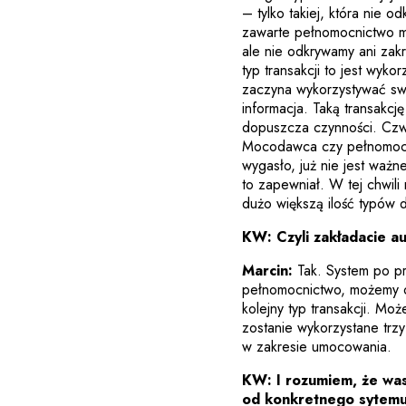
– tylko takiej, która nie 
zawarte pełnomocnictwo m
ale nie odkrywamy ani zakr
typ transakcji to jest wyk
zaczyna wykorzystywać swo
informacja. Taką transakcj
dopuszcza czynności. Czw
Mocodawca czy pełnomocni
wygasło, już nie jest waż
to zapewniał. W tej chwil
dużo większą ilość typów 
KW: Czyli zakładacie a
Marcin:
Tak. System po pr
pełnomocnictwo, możemy o
kolejny typ transakcji. Mo
zostanie wykorzystane trzy
w zakresie umocowania.
KW: I rozumiem, że wa
od konkretnego sytemu 