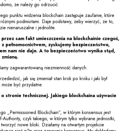
wiadomo, że należy go odrzucić.
ego punktu widzenia blockchain zastępuje zaufanie, które
 różnymi podmiotami. Daje podstawy, żeby wierzyć, że to,
ie nienaruszalne i jednolite.
 przez sam fakt umieszczenia na blockchainie czegoś,
ne z pełnomocnictwem, zyskujemy bezpieczeństwo,
tem nam nie daje. A to bezpieczeństwo wynika stąd,
 zmianę.
Mamy zagwarantowaną niezmienność danych.
eśledzić, jak się zmieniał stan krok po kroku i jaki był
 może być przydatne.
 stronie technicznej. Jakiego blockchaina używacie
o „Permissioned Blockchain”, w którym konsensus jest
Authority, czyli takiego, w którym tylko wybrane jednostki,
tworzyć nowe bloki. Działamy na otwartym projekcie
bsługuje sieć p2p oraz zapewnia konsensus. My dokładamy