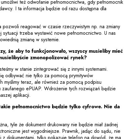
umożliwi też odwołanie pełnomocnictwa, gdy pełnomocnik
dawcy. I ta informacja będzie od razu dostępna dla
a pozwoli reagować w czasie rzeczywistym np. na zmiany
ej sytuacji trzeba wystawić nowe pełnomocnictwo. U nas
owiednią zmianę w systemie.
czy, że aby to funkcjonowało, wszyscy musieliby mieć
 musielibyście zmonopolizować rynek?
steśmy w stanie zintegrować się z innymi systemami.
się odbywać nie tylko za pomocą prymitywów
ych myślimy teraz, ale również za pomocą podpisu
ilu zaufanego ePUAP. Wdrożenie tych rozwiązań będzie
szej aplikacji.
takie pełnomocnictwo będzie tylko cyfrowe. Nie da
a, tyle że dokument drukowany nie będzie miał żadnej
troniczne jest wygodniejsze. Prawnik, jadąc do sądu, nie
ki z dokumentami, tylko pokazuje telefon na dowód, że ma