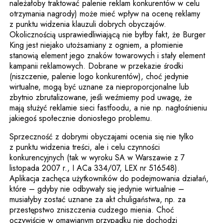
należałoby traktować palenie reklam konkurentów w celu
otrzymania nagrody) może mieć wpływ na ocenę reklamy
z punktu widzenia klauzuli dobrych obyczajów.
Okolicznością usprawiedliwiającą nie byłby fakt, że Burger
King jest niejako utożsamiany z ogniem, a płomienie
stanowią element jego znaków towarowych i stały element
kampanii reklamowych. Dobrane w przekazie środki
(niszczenie, palenie logo konkurentów), choć jedynie
wirtualne, mogą być uznane za nieproporcjonalne lub
zbytnio zbrutalizowane, jeśli weźmiemy pod uwagę, że
mają służyć reklamie sieci fastfoodu, a nie np. nagłośnieniu
jakiegoś społecznie doniosłego problemu.
Sprzeczność z dobrymi obyczajami ocenia się nie tylko
z punktu widzenia treści, ale i celu czynności
konkurencyjnych (tak w wyroku SA w Warszawie z 7
listopada 2007 r., I ACa 334/07, LEX nr 516548).
Aplikacja zachęca użytkowników do podejmowania działań,
które – gdyby nie odbywały się jedynie wirtualnie –
musiałyby zostać uznane za akt chuligaństwa, np. za
przestępstwo zniszczenia cudzego mienia. Choć
oczywiście w omawianym przypadku nie dochodzi