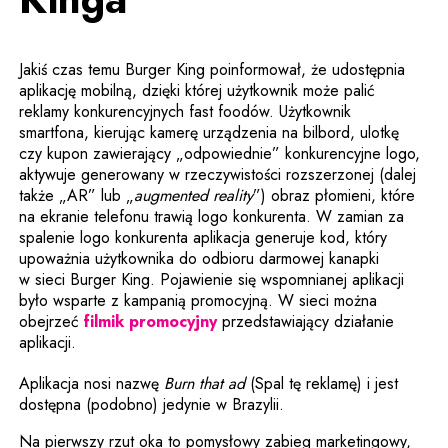
Jakiś czas temu Burger King poinformował, że udostępnia
aplikację mobilną, dzięki której użytkownik może palić
reklamy konkurencyjnych fast foodów. Użytkownik
smartfona, kierując kamerę urządzenia na bilbord, ulotkę
czy kupon zawierający „odpowiednie” konkurencyjne logo,
aktywuje generowany w rzeczywistości rozszerzonej (dalej
także „AR” lub „
augmented reality
”) obraz płomieni, które
na ekranie telefonu trawią logo konkurenta. W zamian za
spalenie logo konkurenta aplikacja generuje kod, który
upoważnia użytkownika do odbioru darmowej kanapki
w sieci Burger King. Pojawienie się wspomnianej aplikacji
było wsparte z kampanią promocyjną. W sieci można
Uwaga, link zostanie otwarty
obejrzeć
filmik promocyjny
przedstawiający działanie
aplikacji.
Aplikacja nosi nazwę
Burn that ad
(Spal tę reklamę) i jest
dostępna (podobno) jedynie w Brazylii.
Na pierwszy rzut oka to pomysłowy zabieg marketingowy,