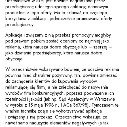
Uczestnictwo w akcji jest bowiem nagradzane przez
przedsiębiorcę udostępniającego aplikację darmowym
produktem z jego oferty. Ma to skłaniać do częstego
korzystania z aplikacji i jednocześnie promowania oferty
przedsiębiorcy.
Aplikacja i związany z nią przekaz promocyjny mogłyby
pod prawem polskim zostać oceniony co najmniej jako
reklama, która narusza dobre obyczaje lub – szerzej –
jako działanie przedsiębiorcy, które narusza dobre
obyczaje.
W orzecznictwie wskazywano bowiem, że uczciwa reklama
powinna mieć charakter pozytywny, tzn. powinna zmierzać
do zachęcenia klientów do kupowania wyrobów
reklamującej się firmy, a nie zniechęcać do nabywania
wyrobów firm konkurencyjnych, poprzez podważenie ich
rzetelności i jakości (tak np. Sąd Apelacyjny w Warszawie
w wyroku z 15 maja 1998 r., I ACa 367/98). Tymczasem tę
właśnie technikę zdaje się wykorzystywać aplikacja
i związany z nią przekaz. Orzecznictwo wskazuje, że
nawet samo nadużycie elementów negatywnych (a tak