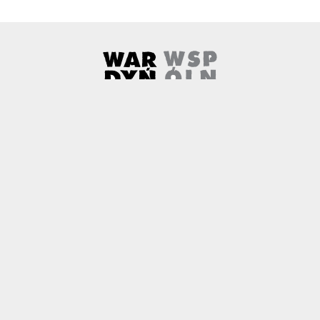
Wardyński i Wspólnicy
Uwaga, link zostanie otwarty w 
O nas
Kontakt
Copyright
Polityka prywatności
Patronaty medialne
Czemu newtech.law
Technologia jako źródło wyzwań