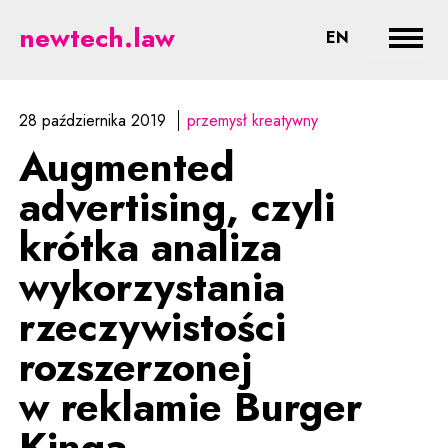
Augmented advertising, czyli kr
newtech.law
CHANGE LA
EN
Rozwi
28 października 2019
przemysł kreatywny
Augmented
advertising, czyli
krótka analiza
wykorzystania
rzeczywistości
rozszerzonej
w reklamie Burger
Kinga