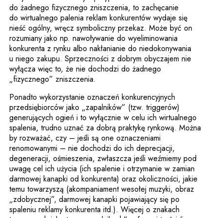
do żadnego fizycznego zniszczenia, to zachęcanie
do wirtualnego palenia reklam konkurentów wydaje się
nieść ogólny, wręcz symboliczny przekaz. Może być on
rozumiany jako np. nawoływanie do wyeliminowania
konkurenta z rynku albo nakłanianie do niedokonywania
u niego zakupu. Sprzeczności z dobrym obyczajem nie
wyłącza więc to, że nie dochodzi do żadnego
„fizycznego” zniszczenia.
Ponadto wykorzystanie oznaczeń konkurencyjnych
przedsiębiorców jako „zapalników” (tzw. triggerów)
generujących ogień i to wyłącznie w celu ich wirtualnego
spalenia, trudno uznać za dobrą praktykę rynkową. Można
by rozważać, czy – jeśli są one oznaczeniami
renomowanymi – nie dochodzi do ich deprecjacji,
degeneracji, ośmieszenia, zwłaszcza jeśli weźmiemy pod
uwagę cel ich użycia (ich spalenie i otrzymanie w zamian
darmowej kanapki od konkurenta) oraz okoliczności, jakie
temu towarzyszą (akompaniament wesołej muzyki, obraz
„zdobycznej”, darmowej kanapki pojawiający się po
spaleniu reklamy konkurenta itd.). Więcej o znakach