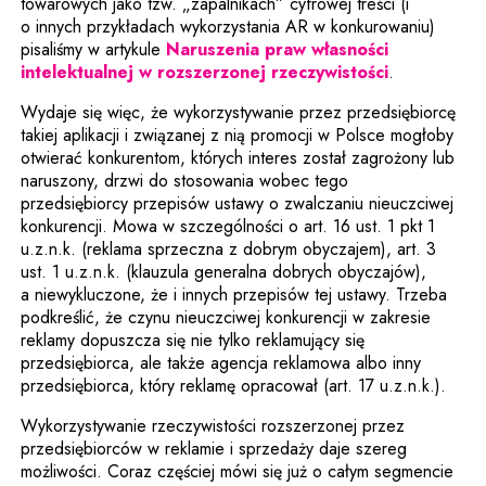
towarowych jako tzw. „zapalnikach” cyfrowej treści (i
o innych przykładach wykorzystania AR w konkurowaniu)
pisaliśmy w artykule
Naruszenia praw własności
intelektualnej w rozszerzonej rzeczywistości
.
Wydaje się więc, że wykorzystywanie przez przedsiębiorcę
takiej aplikacji i związanej z nią promocji w Polsce mogłoby
otwierać konkurentom, których interes został zagrożony lub
naruszony, drzwi do stosowania wobec tego
przedsiębiorcy przepisów ustawy o zwalczaniu nieuczciwej
konkurencji. Mowa w szczególności o art. 16 ust. 1 pkt 1
u.z.n.k. (reklama sprzeczna z dobrym obyczajem), art. 3
ust. 1 u.z.n.k. (klauzula generalna dobrych obyczajów),
a niewykluczone, że i innych przepisów tej ustawy. Trzeba
podkreślić, że czynu nieuczciwej konkurencji w zakresie
reklamy dopuszcza się nie tylko reklamujący się
przedsiębiorca, ale także agencja reklamowa albo inny
przedsiębiorca, który reklamę opracował (art. 17 u.z.n.k.).
Wykorzystywanie rzeczywistości rozszerzonej przez
przedsiębiorców w reklamie i sprzedaży daje szereg
możliwości. Coraz częściej mówi się już o całym segmencie