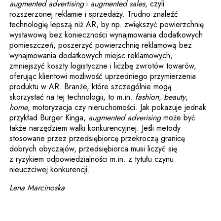
augmented advertising
i
augmented sales
, czyli
rozszerzonej reklamie i sprzedaży. Trudno znaleźć
technologię lepszą niż AR, by np. zwiększyć powierzchnię
wystawową bez konieczności wynajmowania dodatkowych
pomieszczeń, poszerzyć powierzchnię reklamową bez
wynajmowania dodatkowych miejsc reklamowych,
zmniejszyć koszty logistyczne i liczbę zwrotów towarów,
oferując klientowi możliwość uprzedniego przymierzenia
produktu w AR. Branże, które szczególnie mogą
skorzystać na tej technologii, to m.in.
fashion
,
beauty
,
home
, motoryzacja czy nieruchomości. Jak pokazuje jednak
przykład Burger Kinga,
augmented adverising
może być
także narzędziem walki konkurencyjnej. Jeśli metody
stosowane przez przedsiębiorcę przekroczą granicę
dobrych obyczajów, przedsiębiorca musi liczyć się
z ryzykiem odpowiedzialności m.in. z tytułu czynu
nieuczciwej konkurencji.
Lena Marcinoska