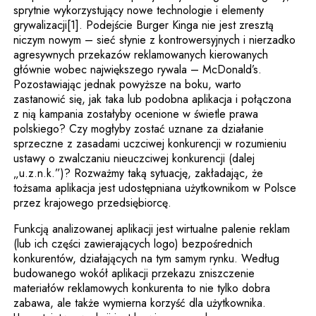
sprytnie wykorzystujący nowe technologie i elementy
grywalizacji[1]. Podejście Burger Kinga nie jest zresztą
niczym nowym – sieć słynie z kontrowersyjnych i nierzadko
agresywnych przekazów reklamowanych kierowanych
głównie wobec największego rywala – McDonald’s.
Pozostawiając jednak powyższe na boku, warto
zastanowić się, jak taka lub podobna aplikacja i połączona
z nią kampania zostałyby ocenione w świetle prawa
polskiego? Czy mogłyby zostać uznane za działanie
sprzeczne z zasadami uczciwej konkurencji w rozumieniu
ustawy o zwalczaniu nieuczciwej konkurencji (dalej
„u.z.n.k.”)? Rozważmy taką sytuację, zakładając, że
tożsama aplikacja jest udostępniana użytkownikom w Polsce
przez krajowego przedsiębiorcę.
Funkcją analizowanej aplikacji jest wirtualne palenie reklam
(lub ich części zawierających logo) bezpośrednich
konkurentów, działających na tym samym rynku. Według
budowanego wokół aplikacji przekazu zniszczenie
materiałów reklamowych konkurenta to nie tylko dobra
zabawa, ale także wymierna korzyść dla użytkownika.