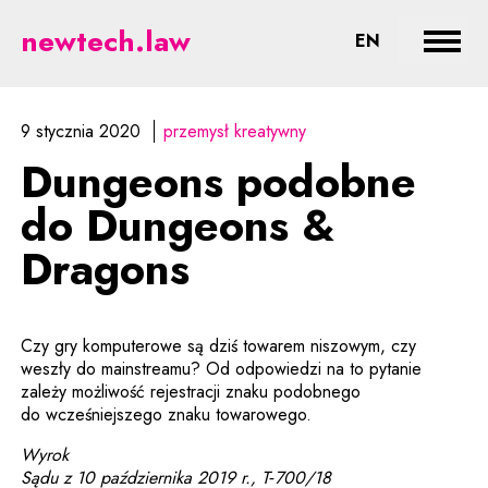
Dungeons podobne do Dungeons 
newtech.law
CHANGE LA
EN
Rozwi
9 stycznia 2020
przemysł kreatywny
Dungeons podobne
do Dungeons &
Dragons
Czy gry komputerowe są dziś towarem niszowym, czy
weszły do mainstreamu? Od odpowiedzi na to pytanie
zależy możliwość rejestracji znaku podobnego
do wcześniejszego znaku towarowego.
Wyrok
Sądu z 10 października 2019 r., T‑700/18