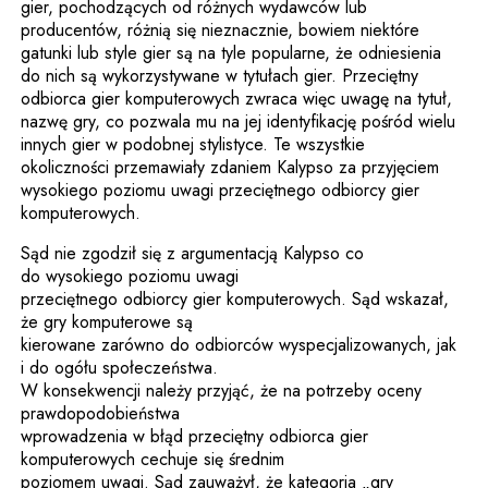
gier, pochodzących od różnych wydawców lub
producentów, różnią się nieznacznie, bowiem niektóre
gatunki lub style gier są na tyle popularne, że odniesienia
do nich są wykorzystywane w tytułach gier. Przeciętny
odbiorca gier komputerowych zwraca więc uwagę na tytuł,
nazwę gry, co pozwala mu na jej identyfikację pośród wielu
innych gier w podobnej stylistyce. Te wszystkie
okoliczności przemawiały zdaniem Kalypso za przyjęciem
wysokiego poziomu uwagi przeciętnego odbiorcy gier
komputerowych.
Sąd nie zgodził się z argumentacją Kalypso co
do wysokiego poziomu uwagi
przeciętnego odbiorcy gier komputerowych. Sąd wskazał,
że gry komputerowe są
kierowane zarówno do odbiorców wyspecjalizowanych, jak
i do ogółu społeczeństwa.
W konsekwencji należy przyjąć, że na potrzeby oceny
prawdopodobieństwa
wprowadzenia w błąd przeciętny odbiorca gier
komputerowych cechuje się średnim
poziomem uwagi. Sąd zauważył, że kategoria „gry