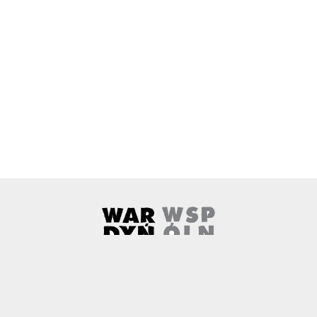
Wardyński i Wspólnicy
Uwaga, link zostanie otwarty w 
O nas
Kontakt