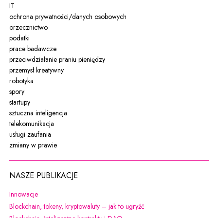
IT
ochrona prywatności/danych osobowych
orzecznictwo
podatki
prace badawcze
przeciwdziałanie praniu pieniędzy
przemysł kreatywny
robotyka
spory
startupy
sztuczna inteligencja
telekomunikacja
usługi zaufania
zmiany w prawie
NASZE PUBLIKACJE
Uwaga, link zostanie otwarty w nowym oknie
Innowacje
Uwaga, link zostanie otw
Blockchain, tokeny, kryptowaluty – jak to ugryźć
Uwaga, link zostanie otwarty w 