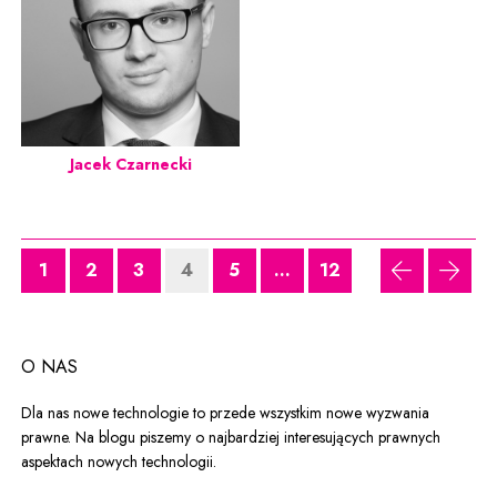
Jacek Czarnecki
1
2
3
4
5
...
12
poprzednia
nastę
O NAS
Dla nas nowe technologie to przede wszystkim nowe wyzwania
prawne. Na blogu piszemy o najbardziej interesujących prawnych
aspektach nowych technologii.