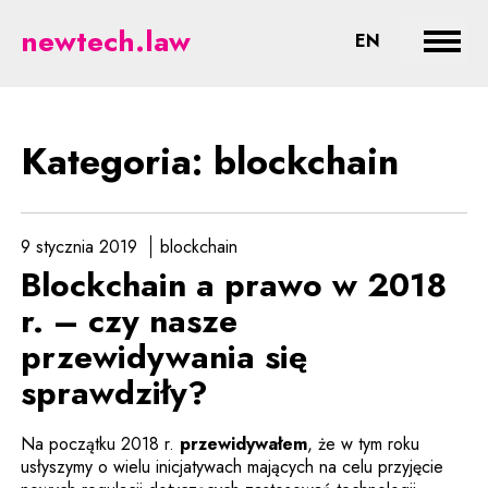
blockchain - prawne aspekty now
newtech.law
CHANGE LA
EN
Rozwi
Kategoria: blockchain
9 stycznia 2019
blockchain
Blockchain a prawo w 2018
r. – czy nasze
przewidywania się
sprawdziły?
Na początku 2018 r.
przewidywałem
, że w tym roku
usłyszymy o wielu inicjatywach mających na celu przyjęcie