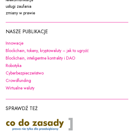
usługi zaufania
zmiany w prawie
NASZE PUBLIKACJE
Uwaga, link zostanie otwarty w nowym oknie
Innowacje
Uwaga, link zostanie otw
Blockchain, tokeny, kryptowaluty – jak to ugryźć
Uwaga, link zostanie otwarty w 
Blockchain, inteligentne kontrakty i DAO
Uwaga, link zostanie otwarty w nowym oknie
Robotyka
Uwaga, link zostanie otwarty w nowym oknie
Cyberbezpieczeństwo
Uwaga, link zostanie otwarty w nowym oknie
Crowdfunding
Uwaga, link zostanie otwarty w nowym oknie
Wirtualne waluty
SPRAWDŹ TEŻ
co do zasady
Uwaga, link zostanie otwarty w nowym oknie