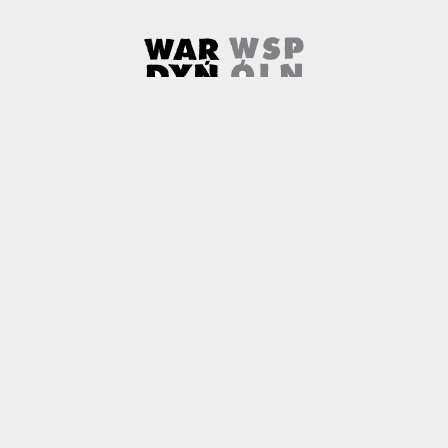
Wardyński i Wspólnicy
Uwaga, link zostanie otwarty w 
O nas
Kontakt
Copyright
Polityka prywatności
Patronaty medialne
Czemu newtech.law
Technologia jako źródło wyzwań