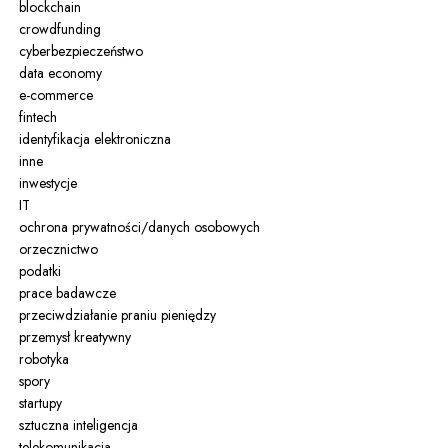
blockchain
crowdfunding
cyberbezpieczeństwo
data economy
e-commerce
fintech
identyfikacja elektroniczna
inne
inwestycje
IT
ochrona prywatności/danych osobowych
orzecznictwo
podatki
prace badawcze
przeciwdziałanie praniu pieniędzy
przemysł kreatywny
robotyka
spory
startupy
sztuczna inteligencja
telekomunikacja