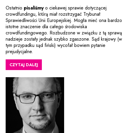
Uwaga, link zostanie otwarty w nowym 
Ostatnio
pisaliśmy
o ciekawej sprawie dotyczącej
crowdfundingu, którą miał rozstrzygać Trybunał
Sprawiedliwości Unii Europejskiej. Mogła mieć ona bardzo
istotne znaczenie dla całego środowiska
crowdfundingowego. Rozbudzone w związku z tą sprawą
nadzieje zostały jednak szybko zgaszone. Sąd krajowy (w
tym przypadku sąd fiński) wycofał bowiem pytanie
prejudycjalne.
CZYTAJ DALEJ