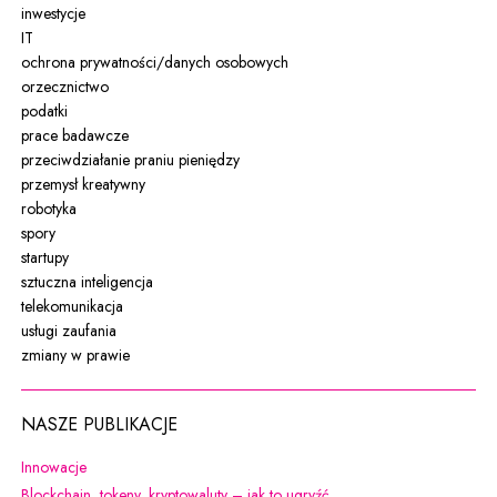
inwestycje
IT
ochrona prywatności/danych osobowych
orzecznictwo
podatki
prace badawcze
przeciwdziałanie praniu pieniędzy
przemysł kreatywny
robotyka
spory
startupy
sztuczna inteligencja
telekomunikacja
usługi zaufania
zmiany w prawie
NASZE PUBLIKACJE
Uwaga, link zostanie otwarty w nowym oknie
Innowacje
Uwaga, link zostanie otw
Blockchain, tokeny, kryptowaluty – jak to ugryźć