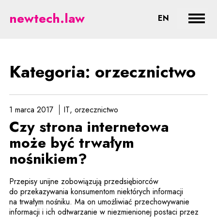
orzecznictwo - prawne aspekty n
newtech.law
CHANGE LA
EN
Rozwi
Kategoria: orzecznictwo
1 marca 2017
IT
orzecznictwo
Czy strona internetowa
może być trwałym
nośnikiem?
Przepisy unijne zobowiązują przedsiębiorców
do przekazywania konsumentom niektórych informacji
na trwałym nośniku. Ma on umożliwiać przechowywanie
informacji i ich odtwarzanie w niezmienionej postaci przez