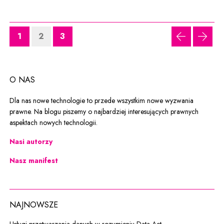
1
2
3
poprzednia
nastę
O NAS
Dla nas nowe technologie to przede wszystkim nowe wyzwania
prawne. Na blogu piszemy o najbardziej interesujących prawnych
aspektach nowych technologii.
Nasi autorzy
Nasz manifest
NAJNOWSZE
Usługi przetwarzania danych w rozumieniu Data Act