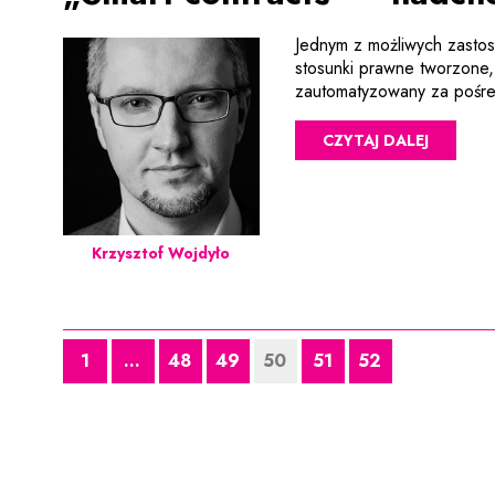
Jednym z możliwych zastoso
stosunki prawne tworzon
zautomatyzowany za pośred
CZYTAJ DALEJ
Krzysztof Wojdyło
1
...
48
49
50
51
52