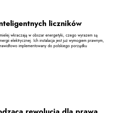
teligentnych liczników
mielej wkraczają w obszar energetyki, czego wyrazem są
 energii elektrycznej. Ich instalacja jest już wymogiem prawnym,
 prawidłowo implementowany do polskiego porządku
odząca rewolucja dla prawa