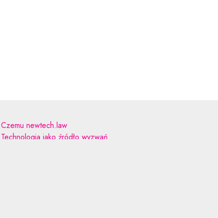
Czemu newtech.law
Technologia jako źródło wyzwań