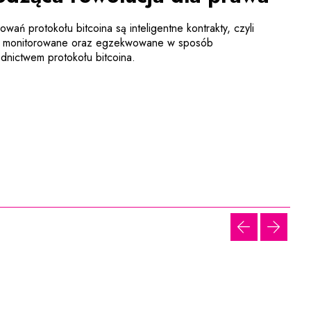
wań protokołu bitcoina są inteligentne kontrakty, czyli
e, monitorowane oraz egzekwowane w sposób
nictwem protokołu bitcoina.
poprzednia 
następ