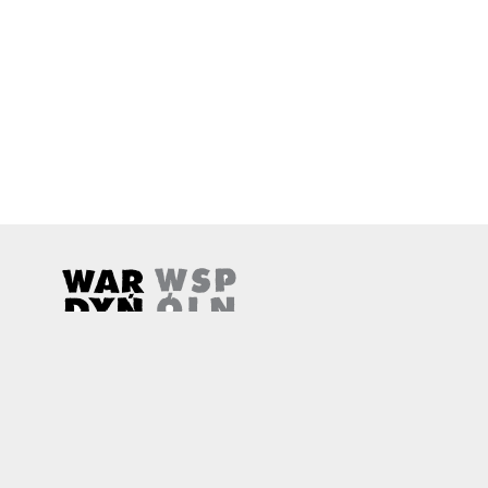
Wardyński i Wspólnicy
Uwaga, link zostanie otwarty w nowym oknie