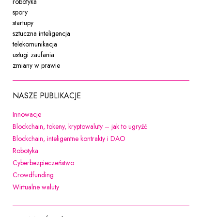
robotyka
spory
startupy
sztuczna inteligencja
telekomunikacja
usługi zaufania
zmiany w prawie
NASZE PUBLIKACJE
Uwaga, link zostanie otwarty w nowym oknie
Innowacje
Uwaga, link zostanie ot
Blockchain, tokeny, kryptowaluty – jak to ugryźć
Uwaga, link zostanie otwarty w
Blockchain, inteligentne kontrakty i DAO
Uwaga, link zostanie otwarty w nowym oknie
Robotyka
Uwaga, link zostanie otwarty w nowym oknie
Cyberbezpieczeństwo
Uwaga, link zostanie otwarty w nowym oknie
Crowdfunding
Uwaga, link zostanie otwarty w nowym oknie
Wirtualne waluty