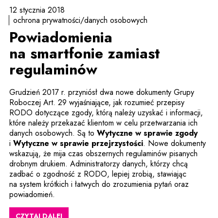
12 stycznia 2018
ochrona prywatności/danych osobowych
Powiadomienia
na smartfonie zamiast
regulaminów
Grudzień 2017 r. przyniósł dwa nowe dokumenty Grupy
Roboczej Art. 29 wyjaśniające, jak rozumieć przepisy
RODO dotyczące zgody, którą należy uzyskać i informacji,
które należy przekazać klientom w celu przetwarzania ich
Uwaga
danych osobowych. Są to
Wytyczne w sprawie zgody
Uwaga, link zostani
i
Wytyczne w sprawie przejrzystości
. Nowe dokumenty
wskazują, że mija czas obszernych regulaminów pisanych
drobnym drukiem. Administratorzy danych, którzy chcą
zadbać o zgodność z RODO, lepiej zrobią, stawiając
na system krótkich i łatwych do zrozumienia pytań oraz
powiadomień.
CZYTAJ DALEJ