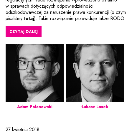
w sprawach dotyczących odpowiedzialności
odszkodowawczej za naruszenie prawa konkurencji (o czym
Uwaga, link zostanie otwarty w nowym okni
pisaliśmy
tutaj
). Takie rozwiązanie przewiduje także RODO.
CZYTAJ DALEJ
Adam Polanowski
Łukasz Lasek
27 kwietnia 2018