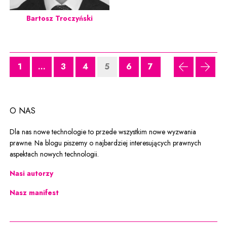
Bartosz Troczyński
1
...
3
4
5
6
7
poprzednia
nastę
O NAS
Dla nas nowe technologie to przede wszystkim nowe wyzwania
prawne. Na blogu piszemy o najbardziej interesujących prawnych
aspektach nowych technologii.
Nasi autorzy
Nasz manifest