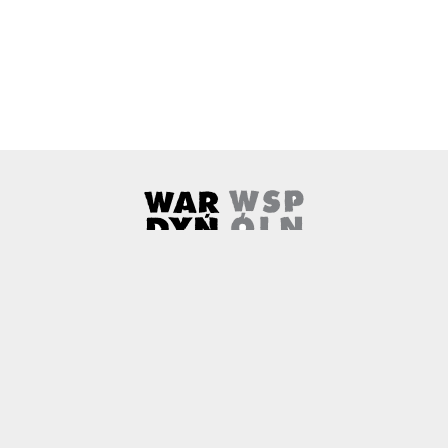
Wardyński i Wspólnicy
Uwaga, link zostanie otwarty w 
O nas
Kontakt
Copyright
Polityka prywatności
Patronaty medialne