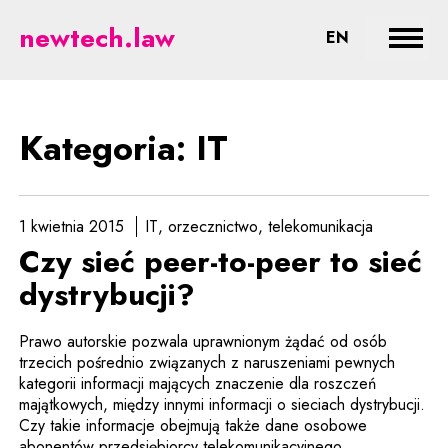
IT - prawne aspekty nowych tech
newtech.law
CHANGE LA
EN
Rozwi
Kategoria: IT
1 kwietnia 2015
IT
orzecznictwo
telekomunikacja
Czy sieć peer-to-peer to sieć
dystrybucji?
Prawo autorskie pozwala uprawnionym żądać od osób
trzecich pośrednio związanych z naruszeniami pewnych
kategorii informacji mających znaczenie dla roszczeń
majątkowych, między innymi informacji o sieciach dystrybucji.
Czy takie informacje obejmują także dane osobowe
abonentów przedsiębiorcy telekomunikacyjnego