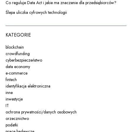
Co reguluje Data Act i jakie ma znaczenie dla przedsiębiorców?
Ślepa uliczka cyfrowych technologii
KATEGORIE
blockchain
crowdfunding
cyberbezpieczeństwo
data economy
e-commerce
fintech
identyfikacja elektroniczna
inne
inwestycje
IT
ochrona prywatności/danych osobowych
orzecznictwo
podatki
prace badawcze