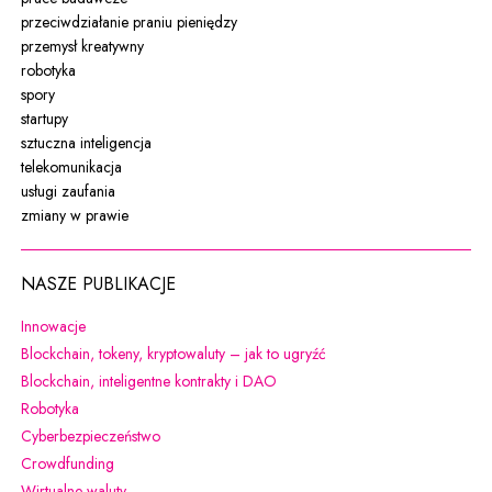
przeciwdziałanie praniu pieniędzy
przemysł kreatywny
robotyka
spory
startupy
sztuczna inteligencja
telekomunikacja
usługi zaufania
zmiany w prawie
NASZE PUBLIKACJE
Uwaga, link zostanie otwarty w nowym oknie
Innowacje
Uwaga, link zostanie otw
Blockchain, tokeny, kryptowaluty – jak to ugryźć
Uwaga, link zostanie otwarty w 
Blockchain, inteligentne kontrakty i DAO
Uwaga, link zostanie otwarty w nowym oknie
Robotyka
Uwaga, link zostanie otwarty w nowym oknie
Cyberbezpieczeństwo
Uwaga, link zostanie otwarty w nowym oknie
Crowdfunding
Uwaga, link zostanie otwarty w nowym oknie
Wirtualne waluty