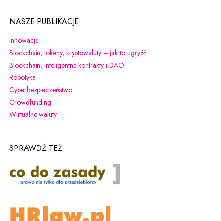
NASZE PUBLIKACJE
Uwaga, link zostanie otwarty w nowym oknie
Innowacje
Uwaga, link zostanie otw
Blockchain, tokeny, kryptowaluty – jak to ugryźć
Uwaga, link zostanie otwarty w 
Blockchain, inteligentne kontrakty i DAO
Uwaga, link zostanie otwarty w nowym oknie
Robotyka
Uwaga, link zostanie otwarty w nowym oknie
Cyberbezpieczeństwo
Uwaga, link zostanie otwarty w nowym oknie
Crowdfunding
Uwaga, link zostanie otwarty w nowym oknie
Wirtualne waluty
SPRAWDŹ TEŻ
co do zasady
Uwaga, link zostanie otwarty w nowym oknie