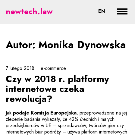
Dynowska - prawne aspekty nowy
newtech.law
CHANGE LA
EN
Rozwi
Autor: Monika Dynowska
7 lutego 2018
e-commerce
Czy w 2018 r. platformy
internetowe czeka
rewolucja?
Uwaga, link zostanie otw
Jak
podaje Komisja Europejska
, przeprowadzone na jej
zlecenie badania wykazały, że 42% średnich i małych
przedsiębiorców w UE – sprzedawców, twórców gier czy
internetowych biur podróży – używa platform internetowych