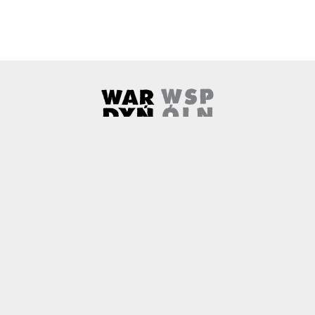
Wardyński i Wspólnicy
Uwaga, link zostanie otwarty w 
O nas
Kontakt
Copyright
Polityka prywatności
Patronaty medialne
Czemu newtech.law
Technologia jako źródło wyzwań