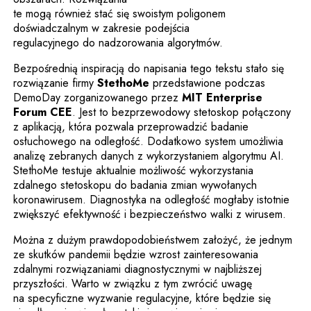
te mogą również stać się swoistym poligonem
doświadczalnym w zakresie podejścia
regulacyjnego do nadzorowania algorytmów.
Bezpośrednią inspiracją do napisania tego tekstu stało się
Uwaga, link zostanie otwarty
rozwiązanie firmy
StethoMe
przedstawione podczas
DemoDay zorganizowanego przez
MIT Enterprise
Uwaga, link zostanie otwarty w nowym oknie
Forum CEE
. Jest to bezprzewodowy stetoskop połączony
z aplikacją, która pozwala przeprowadzić badanie
osłuchowego na odległość. Dodatkowo system umożliwia
analizę zebranych danych z wykorzystaniem algorytmu AI.
StethoMe testuje aktualnie możliwość wykorzystania
zdalnego stetoskopu do badania zmian wywołanych
koronawirusem. Diagnostyka na odległość mogłaby istotnie
zwiększyć efektywność i bezpieczeństwo walki z wirusem.
Można z dużym prawdopodobieństwem założyć, że jednym
ze skutków pandemii będzie wzrost zainteresowania
zdalnymi rozwiązaniami diagnostycznymi w najbliższej
przyszłości. Warto w związku z tym zwrócić uwagę
na specyficzne wyzwanie regulacyjne, które będzie się