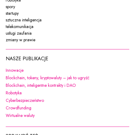
spory
startupy
sztuczna inteligencja
telekomunikacja
usługi zaufania
zmiany w prawie
NASZE PUBLIKACJE
Uwaga, link zostanie otwarty w nowym oknie
Innowacje
Uwaga, link zostanie otw
Blockchain, tokeny, kryptowaluty – jak to ugryźć
Uwaga, link zostanie otwarty w 
Blockchain, inteligentne kontrakty i DAO
Uwaga, link zostanie otwarty w nowym oknie
Robotyka
Uwaga, link zostanie otwarty w nowym oknie
Cyberbezpieczeństwo
Uwaga, link zostanie otwarty w nowym oknie
Crowdfunding
Uwaga, link zostanie otwarty w nowym oknie
Wirtualne waluty