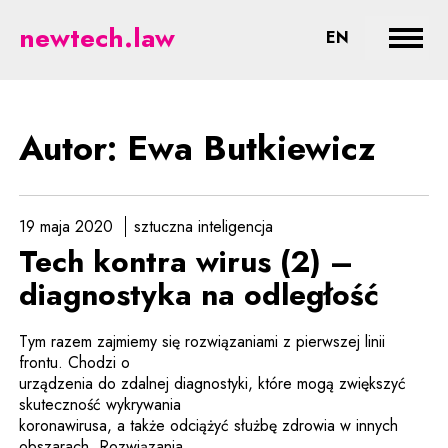
Butkiewicz - prawne aspekty now
newtech.law
CHANGE LA
EN
Rozwi
Autor: Ewa Butkiewicz
19 maja 2020
sztuczna inteligencja
Tech kontra wirus (2) –
diagnostyka na odległość
Tym razem zajmiemy się rozwiązaniami z pierwszej linii
frontu. Chodzi o
urządzenia do zdalnej diagnostyki, które mogą zwiększyć
skuteczność wykrywania
koronawirusa, a także odciążyć służbę zdrowia w innych
obszarach. Rozwiązania