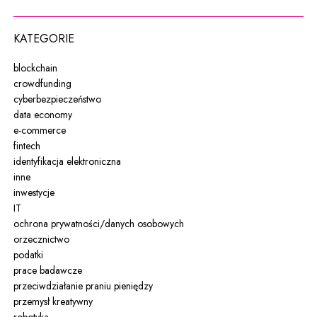
KATEGORIE
blockchain
crowdfunding
cyberbezpieczeństwo
data economy
e-commerce
fintech
identyfikacja elektroniczna
inne
inwestycje
IT
ochrona prywatności/danych osobowych
orzecznictwo
podatki
prace badawcze
przeciwdziałanie praniu pieniędzy
przemysł kreatywny
robotyka