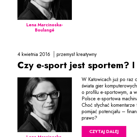
Lena Marcinoska-
Boulangé
4 kwietnia 2016
przemysł kreatywny
Czy e-sport jest sportem? I
W Katowicach już po raz cz
świata gier komputerowych
o profilu e-sportowym, a w
Polsce e-sportowa machina 
Choć słychać komentarze t
pomijać potencjału – fina
prawo?
CZYTAJ DALEJ
Lena Marcinoska-