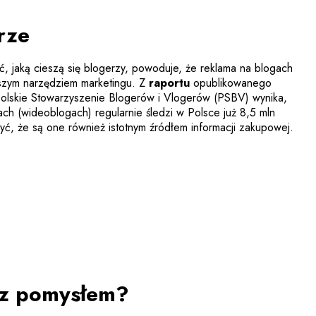
rze
ć, jaką cieszą się blogerzy, powoduje, że reklama na blogach
Uwaga, link zostanie o
ejszym narzędziem marketingu. Z
raportu
opublikowanego
Polskie Stowarzyszenie Blogerów i Vlogerów (PSBV) wynika,
gach (wideoblogach) regularnie śledzi w Polsce już 8,5 mln
ryć, że są one również istotnym źródłem informacji zakupowej.
 z pomysłem?