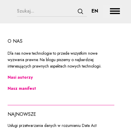
chnologii
search form legend
CHANGE LAN
EN
Rozwiń
Zatwierdź wyszukiwanie
O NAS
Dla nas nowe technologie to przede wszystkim nowe
wyzwania prawne. Na blogu piszemy o najbardziej
interesujących prawnych aspektach nowych technologii.
Nasi autorzy
Nasz manifest
NAJNOWSZE
Usługi przetwarzania danych w rozumieniu Data Act