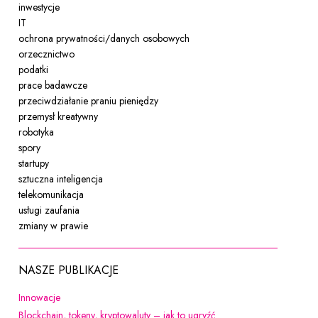
inwestycje
IT
ochrona prywatności/danych osobowych
orzecznictwo
podatki
prace badawcze
przeciwdziałanie praniu pieniędzy
przemysł kreatywny
robotyka
spory
startupy
sztuczna inteligencja
telekomunikacja
usługi zaufania
zmiany w prawie
NASZE PUBLIKACJE
Uwaga, link zostanie otwarty w nowym oknie
Innowacje
Uwaga, link zostanie ot
Blockchain, tokeny, kryptowaluty – jak to ugryźć