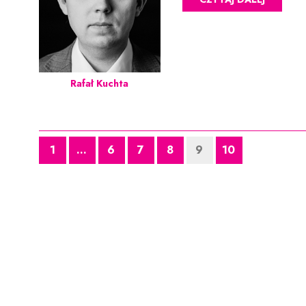
Rafał Kuchta
1
...
6
7
8
9
10