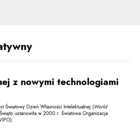
rawne aspekty nowych te
eatywny
lnej z nowymi technologiami
st Światowy Dzień Własności Intelektualnej (
World
 Święto ustanowiła w 2000 r. Światowa Organizacja
(WIPO).