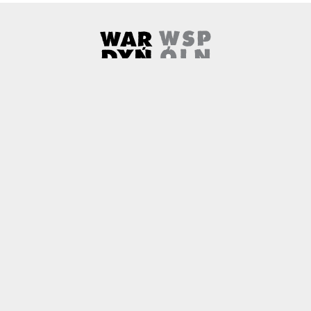
Wardyński i Wspólnicy
Uwaga, link zostanie otwarty w 
O nas
Kontakt
Copyright
Polityka prywatności
Patronaty medialne
Czemu newtech.law
Technologia jako źródło wyzwań