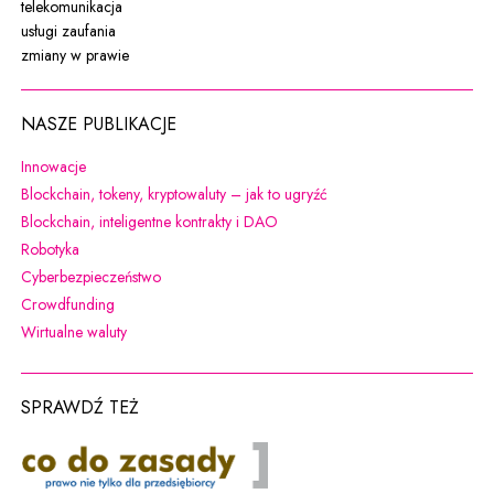
telekomunikacja
usługi zaufania
zmiany w prawie
NASZE PUBLIKACJE
Uwaga, link zostanie otwarty w nowym oknie
Innowacje
Uwaga, link zostanie otw
Blockchain, tokeny, kryptowaluty – jak to ugryźć
Uwaga, link zostanie otwarty w 
Blockchain, inteligentne kontrakty i DAO
Uwaga, link zostanie otwarty w nowym oknie
Robotyka
Uwaga, link zostanie otwarty w nowym oknie
Cyberbezpieczeństwo
Uwaga, link zostanie otwarty w nowym oknie
Crowdfunding
Uwaga, link zostanie otwarty w nowym oknie
Wirtualne waluty
SPRAWDŹ TEŻ