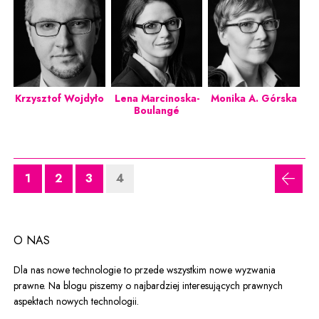
Krzysztof Wojdyło
Lena Marcinoska-
Monika A. Górska
Boulangé
1
2
3
4
poprz
O NAS
Dla nas nowe technologie to przede wszystkim nowe wyzwania
prawne. Na blogu piszemy o najbardziej interesujących prawnych
aspektach nowych technologii.