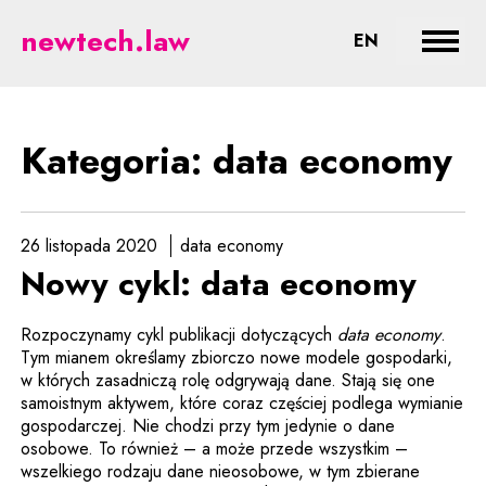
data economy - prawne aspekty 
newtech.law
CHANGE LA
EN
Rozwi
Kategoria: data economy
26 listopada 2020
data economy
Nowy cykl: data economy
Rozpoczynamy cykl publikacji dotyczących
data economy
.
Tym mianem określamy zbiorczo nowe modele gospodarki,
w których zasadniczą rolę odgrywają dane. Stają się one
samoistnym aktywem, które coraz częściej podlega wymianie
gospodarczej. Nie chodzi przy tym jedynie o dane
osobowe. To również – a może przede wszystkim –
wszelkiego rodzaju dane nieosobowe, w tym zbierane