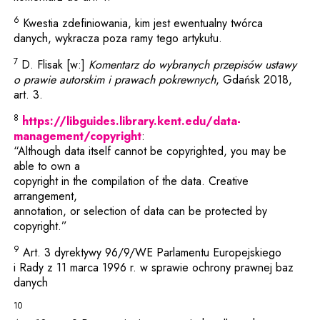
6
Kwestia zdefiniowania, kim jest ewentualny twórca
danych, wykracza poza ramy tego artykułu.
7
D. Flisak [w:]
Komentarz do wybranych przepisów ustawy
o prawie autorskim i prawach pokrewnych
, Gdańsk 2018,
art. 3.
8
https://libguides.library.kent.edu/data-
Uwaga, link zostanie otwarty w
management/copyright
:
“Although data itself cannot be copyrighted, you may be
able to own a
copyright in the compilation of the data. Creative
arrangement,
annotation, or selection of data can be protected by
copyright.”
9
Art. 3 dyrektywy 96/9/WE Parlamentu Europejskiego
i Rady z 11 marca 1996 r. w sprawie ochrony prawnej baz
danych
10