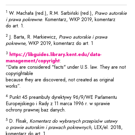
1
W. Machała (red.), R.M. Sarbiński (red.),
Prawo autorskie
i prawa pokrewne
. Komentarz, WKP 2019, komentarz
do art. 1.
2
J. Barta, R. Markiewicz,
Prawo autorskie i prawa
pokrewne
, WKP 2019, komentarz do art. 1
3
https://libguides.library.kent.edu/data-
Uwaga, link zostanie otwarty w
management/copyright
:
“Data are considered "facts" under U.S. law. They are not
copyrightable
because they are discovered, not created as original
works”.
4
Punkt 45 preambuły dyrektywy 96/9/WE Parlamentu
Europejskiego i Rady z 11 marca 1996 r. w sprawie
ochrony prawnej baz danych.
5
D. Flisak,
Komentarz do wybranych przepisów ustawy
o prawie autorskim i prawach pokrewnych
, LEX/el. 2018,
komentarz do art. 1.