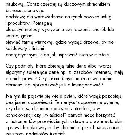
naukową. Coraz częściej są kluczowym składnikiem
biznesu, stanowiąc
podstawę dla wprowadzania na rynek nowych usług
i produktów. Pomagają
ulepszyć metody wykrywania czy leczenia chorób lub
ustalić, gdzie
stawiać farmę wiatrową, gdzie wyciąć drzewa, by nie
kolidowały z liniami
energetycznymi, albo jak usprawnić ruch w mieście.
Czy podmioty, które zbierają takie dane albo tworzą
algorytmy zbierające dane np. z zasobów internetu, mają
do nich prawa? Czy takimi danymi można swobodnie
obracać, np. sprzedawać je lub licencjonować?
Na tym tle pojawia się wiele pytań, które wciąż pozostają
bez jasnej odpowiedzi. Ten artykuł odpowie na pytanie,
czy dane są chronione prawem autorskim, a w
konsekwencji czy „właściciel” danych może korzystać
z instrumentów przewidzianych ustawą o prawie autorskim
i prawach pokrewnych, by chronić je przed naruszeniami
ze strony podmiotów trzecich.