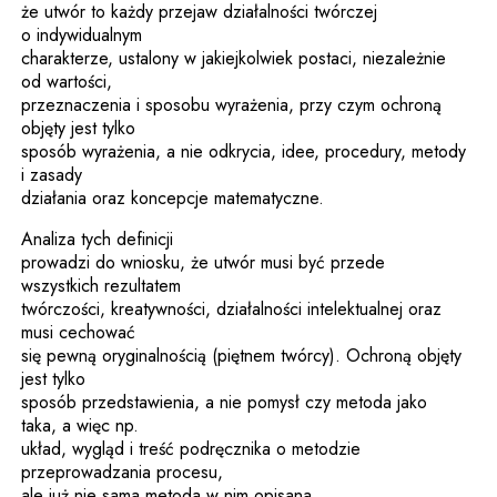
że utwór to każdy przejaw działalności twórczej
o indywidualnym
charakterze, ustalony w jakiejkolwiek postaci, niezależnie
od wartości,
przeznaczenia i sposobu wyrażenia, przy czym ochroną
objęty jest tylko
sposób wyrażenia, a nie odkrycia, idee, procedury, metody
i zasady
działania oraz koncepcje matematyczne.
Analiza tych definicji
prowadzi do wniosku, że utwór musi być przede
wszystkich rezultatem
twórczości, kreatywności, działalności intelektualnej oraz
musi cechować
się pewną oryginalnością (piętnem twórcy). Ochroną objęty
jest tylko
sposób przedstawienia, a nie pomysł czy metoda jako
taka, a więc np.
układ, wygląd i treść podręcznika o metodzie
przeprowadzania procesu,
ale już nie sama metoda w nim opisana.