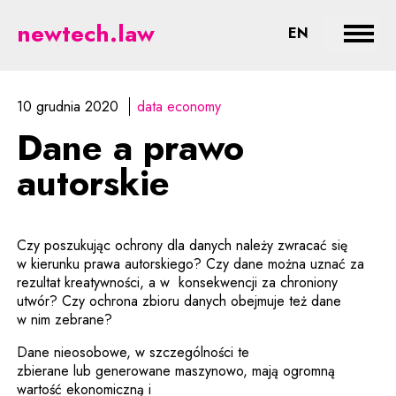
Dane a prawo autorskie - prawne
newtech.law
CHANGE LA
EN
Rozwi
10 grudnia 2020
data economy
Dane a prawo
autorskie
Czy poszukując ochrony dla danych należy zwracać się
w kierunku prawa autorskiego? Czy dane można uznać za
rezultat kreatywności, a w konsekwencji za chroniony
utwór? Czy ochrona zbioru danych obejmuje też dane
w nim zebrane?
Dane nieosobowe, w szczególności te
zbierane lub generowane maszynowo, mają ogromną
wartość ekonomiczną i