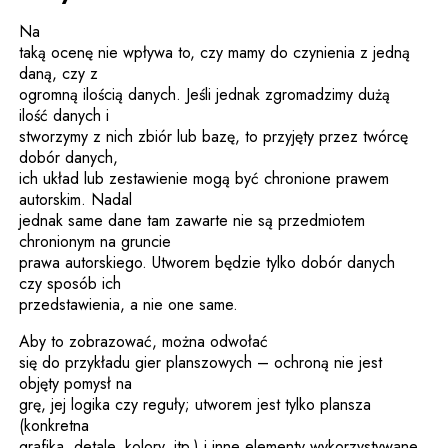
Na
taką ocenę nie wpływa to, czy mamy do czynienia z jedną
daną, czy z
ogromną ilością danych. Jeśli jednak zgromadzimy dużą
ilość danych i
stworzymy z nich zbiór lub bazę, to przyjęty przez twórcę
dobór danych,
ich układ lub zestawienie mogą być chronione prawem
autorskim. Nadal
jednak same dane tam zawarte nie są przedmiotem
chronionym na gruncie
prawa autorskiego. Utworem będzie tylko dobór danych
czy sposób ich
przedstawienia, a nie one same.
Aby to zobrazować, można odwołać
się do przykładu gier planszowych – ochroną nie jest
objęty pomysł na
grę, jej logika czy reguły; utworem jest tylko plansza
(konkretna
grafika, detale, kolory, itp.) i inne elementy wykorzystywane