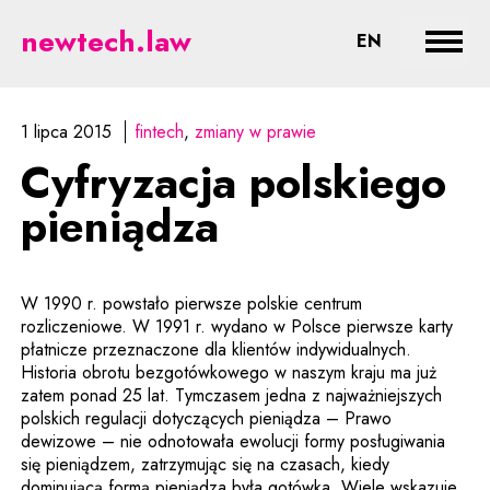
Cyfryzacja polskiego pieniądza 
newtech.law
CHANGE LA
EN
Rozwi
1 lipca 2015
fintech
zmiany w prawie
Cyfryzacja polskiego
pieniądza
W 1990 r. powstało pierwsze polskie centrum
rozliczeniowe. W 1991 r. wydano w Polsce pierwsze karty
płatnicze przeznaczone dla klientów indywidualnych.
Historia obrotu bezgotówkowego w naszym kraju ma już
zatem ponad 25 lat. Tymczasem jedna z najważniejszych
polskich regulacji dotyczących pieniądza – Prawo
dewizowe – nie odnotowała ewolucji formy posługiwania
się pieniądzem, zatrzymując się na czasach, kiedy
dominującą formą pieniądza była gotówka. Wiele wskazuje