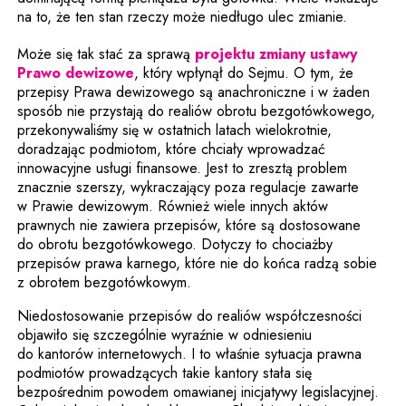
na to, że ten stan rzeczy może niedługo ulec zmianie.
Może się tak stać za sprawą
projektu zmiany ustawy
Uwaga, link zostanie otwarty w nowym 
Prawo dewizowe
, który wpłynął do Sejmu. O tym, że
przepisy Prawa dewizowego są anachroniczne i w żaden
sposób nie przystają do realiów obrotu bezgotówkowego,
przekonywaliśmy się w ostatnich latach wielokrotnie,
doradzając podmiotom, które chciały wprowadzać
innowacyjne usługi finansowe. Jest to zresztą problem
znacznie szerszy, wykraczający poza regulacje zawarte
w Prawie dewizowym. Również wiele innych aktów
prawnych nie zawiera przepisów, które są dostosowane
do obrotu bezgotówkowego. Dotyczy to chociażby
przepisów prawa karnego, które nie do końca radzą sobie
z obrotem bezgotówkowym.
Niedostosowanie przepisów do realiów współczesności
objawiło się szczególnie wyraźnie w odniesieniu
do kantorów internetowych. I to właśnie sytuacja prawna
podmiotów prowadzących takie kantory stała się
bezpośrednim powodem omawianej inicjatywy legislacyjnej.