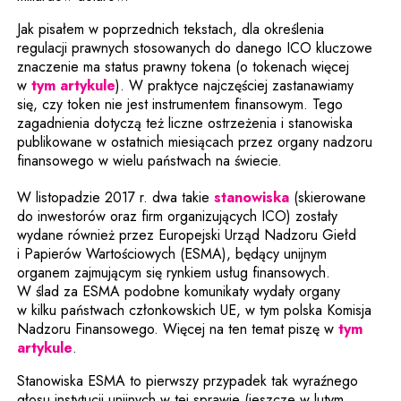
Jak pisałem w poprzednich tekstach, dla określenia
regulacji prawnych stosowanych do danego ICO kluczowe
znaczenie ma status prawny tokena (o tokenach więcej
w
tym artykule
). W praktyce najczęściej zastanawiamy
się, czy token nie jest instrumentem finansowym. Tego
zagadnienia dotyczą też liczne ostrzeżenia i stanowiska
publikowane w ostatnich miesiącach przez organy nadzoru
finansowego w wielu państwach na świecie.
Uwaga, link zos
W listopadzie 2017 r. dwa takie
stanowiska
(skierowane
do inwestorów oraz firm organizujących ICO) zostały
wydane również przez Europejski Urząd Nadzoru Giełd
i Papierów Wartościowych (ESMA), będący unijnym
organem zajmującym się rynkiem usług finansowych.
W ślad za ESMA podobne komunikaty wydały organy
w kilku państwach członkowskich UE, w tym polska Komisja
Nadzoru Finansowego. Więcej na ten temat piszę w
tym
artykule
.
Stanowiska ESMA to pierwszy przypadek tak wyraźnego
głosu instytucji unijnych w tej sprawie (jeszcze w lutym