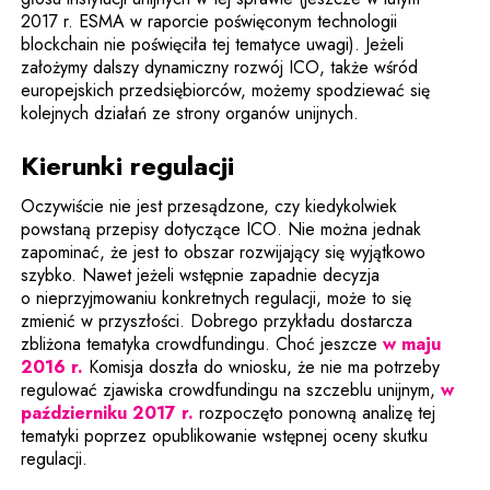
2017 r. ESMA w raporcie poświęconym technologii
blockchain nie poświęciła tej tematyce uwagi). Jeżeli
założymy dalszy dynamiczny rozwój ICO, także wśród
europejskich przedsiębiorców, możemy spodziewać się
kolejnych działań ze strony organów unijnych.
Kierunki regulacji
Oczywiście nie jest przesądzone, czy kiedykolwiek
powstaną przepisy dotyczące ICO. Nie można jednak
zapominać, że jest to obszar rozwijający się wyjątkowo
szybko. Nawet jeżeli wstępnie zapadnie decyzja
o nieprzyjmowaniu konkretnych regulacji, może to się
zmienić w przyszłości. Dobrego przykładu dostarcza
zbliżona tematyka crowdfundingu. Choć jeszcze
w maju
Uwaga, link zostanie otwarty w nowym oknie
2016 r.
Komisja doszła do wniosku, że nie ma potrzeby
regulować zjawiska crowdfundingu na szczeblu unijnym,
w
Uwaga, link zostanie otwarty w no
październiku 2017 r.
rozpoczęto ponowną analizę tej
tematyki poprzez opublikowanie wstępnej oceny skutku
regulacji.