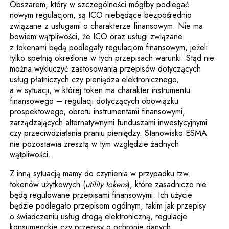
Obszarem, który w szczególności mógłby podlegać
nowym regulacjom, są ICO niebędące bezpośrednio
związane z usługami o charakterze finansowym. Nie ma
bowiem wątpliwości, że ICO oraz usługi związane
z tokenami będą podlegały regulacjom finansowym, jeżeli
tylko spełnią określone w tych przepisach warunki. Stąd nie
można wykluczyć zastosowania przepisów dotyczących
usług płatniczych czy pieniądza elektronicznego,
a w sytuacji, w której token ma charakter instrumentu
finansowego – regulacji dotyczących obowiązku
prospektowego, obrotu instrumentami finansowymi,
zarządzających alternatywnymi funduszami inwestycyjnymi
czy przeciwdziałania praniu pieniędzy. Stanowisko ESMA
nie pozostawia zresztą w tym względzie żadnych
wątpliwości.
Z inną sytuacją mamy do czynienia w przypadku tzw.
tokenów użytkowych (
utility tokens
), które zasadniczo nie
będą regulowane przepisami finansowymi. Ich użycie
będzie podlegało przepisom ogólnym, takim jak przepisy
o świadczeniu usług drogą elektroniczną, regulacje
konsumenckie czy przepisy o ochronie danych