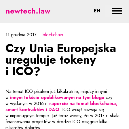
Czy Unia Europejska ureguluje t
newtech.law
CHANGE LA
EN
Rozwi
11 grudnia 2017
blockchain
Czy Unia Europejska
ureguluje tokeny
i ICO?
Na temat ICO pisałem już kilkukrotnie, między innymi
w
innym tekście opublikowanym na tym blogu
czy
w wydanym w 2016 r.
raporcie na temat blockchaina,
Uwaga, link zostanie otwarty 
smart kontraktów i DAO
. ICO wciąż rozwija się
w imponującym tempie. Już teraz wiemy, że w 2017 r. skala
finansowania projektów w drodze ICO osiągnie kilka
miliardów dolarów.