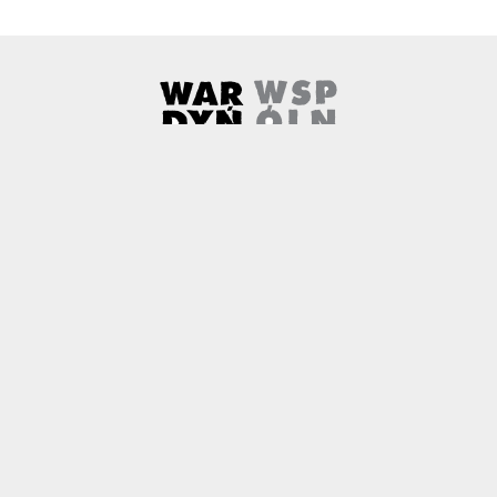
Wardyński i Wspólnicy
Uwaga, link zostanie otwarty w 
O nas
Kontakt
Copyright
Polityka prywatności
Patronaty medialne
Czemu newtech.law
Technologia jako źródło wyzwań