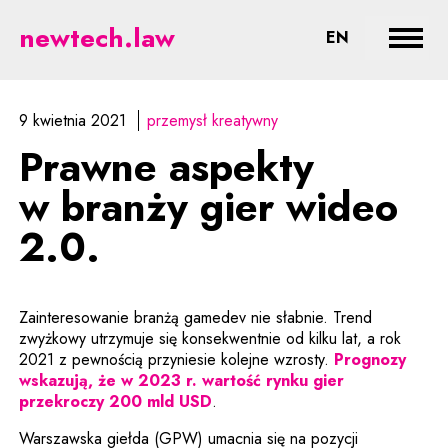
Prawne aspekty w branży gier wi
newtech.law
CHANGE LA
EN
Rozwi
9 kwietnia 2021
przemysł kreatywny
Prawne aspekty
w branży gier wideo
2.0.
Zainteresowanie branżą gamedev nie słabnie. Trend
zwyżkowy utrzymuje się konsekwentnie od kilku lat, a rok
2021 z pewnością przyniesie kolejne wzrosty.
Prognozy
wskazują, że w 2023 r. wartość rynku gier
Uwaga, link zostanie otwarty 
przekroczy 200 mld USD
.
Warszawska giełda (GPW) umacnia się na pozycji