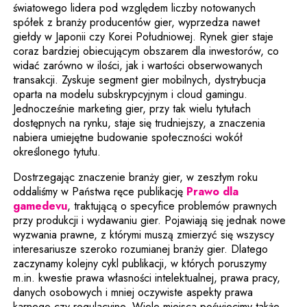
światowego lidera pod względem liczby notowanych
spółek z branży producentów gier, wyprzedza nawet
giełdy w Japonii czy Korei Południowej. Rynek gier staje
coraz bardziej obiecującym obszarem dla inwestorów, co
widać zarówno w ilości, jak i wartości obserwowanych
transakcji. Zyskuje segment gier mobilnych, dystrybucja
oparta na modelu subskrypcyjnym i cloud gamingu.
Jednocześnie marketing gier, przy tak wielu tytułach
dostępnych na rynku, staje się trudniejszy, a znaczenia
nabiera umiejętne budowanie społeczności wokół
określonego tytułu.
Dostrzegając znaczenie branży gier, w zeszłym roku
oddaliśmy w Państwa ręce publikację
Prawo dla
Uwaga, link zostanie otwarty w nowym oknie
gamedevu
, traktującą o specyfice problemów prawnych
przy produkcji i wydawaniu gier. Pojawiają się jednak nowe
wyzwania prawne, z którymi muszą zmierzyć się wszyscy
interesariusze szeroko rozumianej branży gier. Dlatego
zaczynamy kolejny cykl publikacji, w których poruszymy
m.in. kwestie prawa własności intelektualnej, prawa pracy,
danych osobowych i mniej oczywiste aspekty prawa
karnego czy regulacyjne. Wiele miejsca poświecimy także