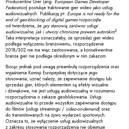
Producentów Gier (ang.
European Games Developer
Federation
) postuluje traktowanie gier wideo jako usług
audiowizualnych. Publikację pt.
Europe is not ready for the
end of geo-blocking of digital games
rozpoczęła
od twierdzenia, że
gry stanowią zarówno usługi
5
audiowizualne, jak i utwory chronione prawem autorskim
.
Taka interpretacja oznaczałaby, że sprzedaż gier wideo
podlega wyłączeniu branżowemu, rozporządzenie
2018/302 nie ma więc zastosowania, a konsekwentnie
branża gier nie podlega określonym w nim zakazom.
Biorąc jednak pod uwagę preambułę rozporządzenia oraz
wyjaśnienia Komisji Europejskiej dotyczące jego
stosowania, uznać należy, że zapewnianie dostępu lub
sprzedaż gier, których elementem są efekty wizualne
i dźwiękowe, nie jest usługą audiowizualną w rozumieniu
rozporządzenia o zakazie geoblokowania. Usługi
audiowizualne to przede wszystkim zapewnianie dostępu
do filmów (usługi streamingu /
video-on-demand
) oraz
do transmitowanych na żywo wydarzeń sportowych.
Oznacza to, że wyłączenie usług audiowizualnych
z zakresu stosowania rozporządzenia nie obejmuje