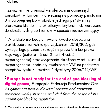
mobilne.
3
Zakaz ten nie uniemożliwia oferowania odmiennych
warunków, w tym cen, które różnią się pomiędzy państwami
Unii Europejskiej lub w obrębie jednego państwa i są
oferowane klientom na określonym terytorium lub kierowane
do określonych grup klientów w sposób niedyskryminujący.
4
W artykule nie będą omawiane kwestie stosowania
praktyk zabronionych rozporządzeniem 2018/302, gdy
wymaga tego przepis szczególny prawa Unii lub prawa
krajowego (patrz art. 3 ust. 3 i art. 4 ust. 5
rozporządzenia) oraz wyłączenie określone w art. 4 ust. 4
rozporządzenia (podmioty zwolnione z VAT na podstawie
przepisów tytułu XII rozdział 1 dyrektywy 2006/112/WE).
5
Europe is not ready for the end of geo-blocking of
Uwaga, link zostanie otwarty w nowym okn
digital games
, Europejska Federacja Producentów Gier:
As games are both audiovisual services and copyright-
protected works, they are excluded from the scope of the
current geoblocking regulation
.
6
Zgodnie z rozporządzeniem są to usługi świadczone za