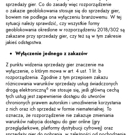
sprzedaży gier. Co do zasady więc rozporządzenie
o zakazie geoblokowania stosuje się do sprzedaży gier,
bowiem nie podlega ona wyłączeniu branżowemu. W tej
sytuacji należy sprawdzić, czy wszystkie formy
geoblokowania określone w rozporządzeniu 2018/302 są
zakazane przy sprzedaży gier, czy też są w tym zakresie
jakieś odstępstwa.
Wyłączenie jednego z zakazów
Z punktu widzenia sprzedaży gier znaczenie ma
wyłączenie, o którym mowa w art. 4 ust. 1 lit. b
rozporządzenia. Zgodnie z tym przepisem zakazu
różnicowania warunków sprzedaży usług świadczonych
6
drogą elektroniczną
nie stosuje się, jeśli główną cechą
tych usług jest zapewnienie dostępu do utworów
chronionych prawem autorskim i umożliwienie korzystania
z nich oraz ich sprzedaż w formie niematerialnej. To
oznacza, że rozporządzenie nie zakazuje zmieniania
warunków nabycia dostępu do gier online (gry
przeglądarkowe, platformy dystrybucji cyfrowej) oraz
sprzedaży gier do pobrania, w zależności od pochodzenia