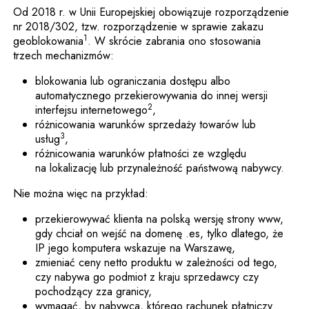
Od 2018 r. w Unii Europejskiej obowiązuje rozporządzenie
nr 2018/302, tzw. rozporządzenie w sprawie zakazu
1
geoblokowania
. W skrócie zabrania ono stosowania
trzech mechanizmów:
blokowania lub ograniczania dostępu albo
automatycznego przekierowywania do innej wersji
2
interfejsu internetowego
,
różnicowania warunków sprzedaży towarów lub
3
usług
,
różnicowania warunków płatności ze względu
na lokalizację lub przynależność państwową nabywcy.
Nie można więc na przykład:
przekierowywać klienta na polską wersję strony www,
gdy chciał on wejść na domenę .es, tylko dlatego, że
IP jego komputera wskazuje na Warszawę,
zmieniać ceny netto produktu w zależności od tego,
czy nabywa go podmiot z kraju sprzedawcy czy
pochodzący zza granicy,
wymagać, by nabywca, którego rachunek płatniczy