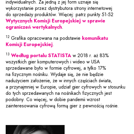
indywidualnych. Za jedną z jej form uznaje się
wykorzystanie przez dystrybutora strony internetowej
do sprzedaży produktów. Więcej: patrz punkty 51-52
Wytycznych Komisji Europejskiej w sprawie
Uwaga, link zostanie otwarty 
ograniczeń wertykalnych
.
12
Grafika opracowana na podstawie
komunikatu
Uwaga, link zostanie otwarty w no
Komisji Europejskiej
.
13
Uwaga, link zostanie otwar
Według portalu STATISTA
w 2018 r. aż 83%
wszystkich gier komputerowych i wideo w USA
sprzedawane było w formie cyfrowej, a tylko 17%
na fizycznym nośniku. Wydaje się, że nie będzie
nadużyciem założenie, że w innych częściach świata,
a przynajmniej w Europie, udział gier cyfrowych w stosunku
do tych sprzedawanych na nośnikach fizycznych jest
podobny. Co więcej, w dobie pandemii wzrost
zainteresowania cyfrową formą gier z pewnością rośnie.