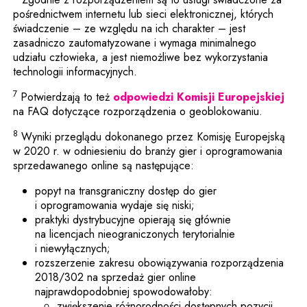
pośrednictwem internetu lub sieci elektronicznej, których
świadczenie – ze względu na ich charakter – jest
zasadniczo zautomatyzowane i wymaga minimalnego
udziału człowieka, a jest niemożliwe bez wykorzystania
technologii informacyjnych.
7
Uwag
Potwierdzają to też
odpowiedzi Komisji Europejskiej
na FAQ dotyczące rozporządzenia o geoblokowaniu.
8
Wyniki przeglądu dokonanego przez Komisję Europejską
w 2020 r. w odniesieniu do branży gier i oprogramowania
sprzedawanego online są następujące:
popyt na transgraniczny dostęp do gier
i oprogramowania wydaje się niski;
praktyki dystrybucyjne opierają się głównie
na licencjach nieograniczonych terytorialnie
i niewyłącznych;
rozszerzenie zakresu obowiązywania rozporządzenia
2018/302 na sprzedaż gier online
najprawdopodobniej spowodowałoby:
zwiększenie różnorodności dostępnych pozycji