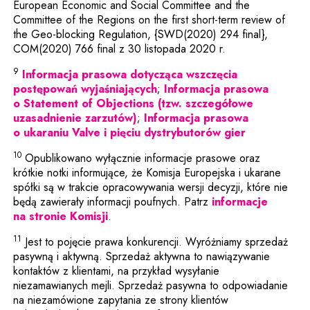
European Economic and Social Committee and the
Committee of the Regions on the first short-term review of
the Geo-blocking Regulation, {SWD(2020) 294 final},
COM(2020) 766 final z 30 listopada 2020 r.
9
Informacja prasowa dotycząca wszczęcia
Uwaga, link zostanie otwart
postępowań wyjaśniających
;
Informacja prasowa
o Statement of Objections (tzw. szczegółowe
Uwaga, link zostanie otwarty w
uzasadnienie zarzutów)
;
Informacja prasowa
Uwaga, link
o ukaraniu Valve i pięciu dystrybutorów gier
10
Opublikowano wyłącznie informacje prasowe oraz
krótkie notki informujące, że Komisja Europejska i ukarane
spółki są w trakcie opracowywania wersji decyzji, które nie
będą zawierały informacji poufnych. Patrz
informacje
Uwaga, link zostanie otwarty w nowym
na stronie Komisji
.
11
Jest to pojęcie prawa konkurencji. Wyróżniamy sprzedaż
pasywną i aktywną. Sprzedaż aktywna to nawiązywanie
kontaktów z klientami, na przykład wysyłanie
niezamawianych mejli. Sprzedaż pasywna to odpowiadanie
na niezamówione zapytania ze strony klientów