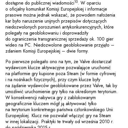
10
dostępne do publicznej wiadomości
. W oparciu
o oficjalny komunikat Komisji Europejskiej i informacje
prasowe można jednak wskazać, że powodem nałożenia
kar było naruszenie unijnych przepisów dotyczących
niedozwolonych porozumień antykonkurencyjnych, które
polegały na geoblokowaniu i doprowadziły
do ograniczenia transgranicznej sprzedaży ok. 100 gier
wideo na PC. Niedozwolone geoblokowanie przyjęło –
zdaniem Komisji Europejskiej – dwie formy.
Po pierwsze polegało ono na tym, że Valve dostarczał
wydawcom klucze aktywacyjne pozwalające uruchomić
na platformie gry kupione poza Steam (w formie cyfrowej
i na nośnikach fizycznych), przy czym klucze były
na żądanie wydawców geoblokowane przez Valve, tak by
umożliwić uruchomienie gry tylko na określonym terytorium.
W konsekwencji nabywca gry z zablokowanym
geograficznie kluczem mógł ją aktywować tylko
na terytorium konkretnego państwa członkowskiego Unii
Europejskiej. Klucz nie pozwalał włączyć gry na Steam
w innej lokalizacji. Praktyki te trwały od września 2010 r.
do października 2015 r.