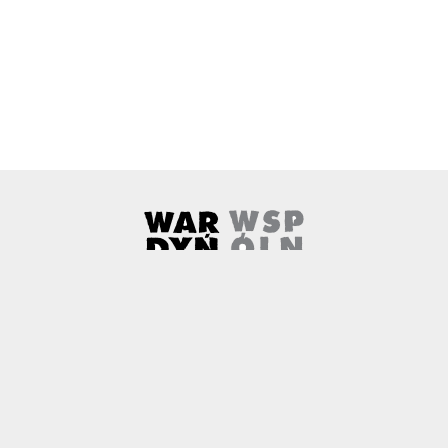
Wardyński i Wspólnicy
Uwaga, link zostanie otwarty w 
O nas
Kontakt
Copyright
Polityka prywatności
Patronaty medialne