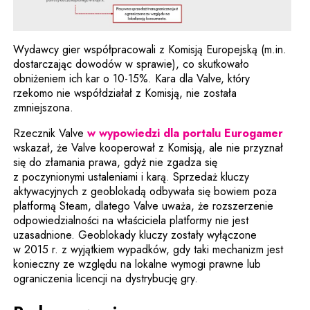
Wydawcy gier współpracowali z Komisją Europejską (m.in.
dostarczając dowodów w sprawie), co skutkowało
obniżeniem ich kar o 10-15%. Kara dla Valve, który
rzekomo nie współdziałał z Komisją, nie została
zmniejszona.
Uwag
Rzecznik Valve
w wypowiedzi dla portalu Eurogamer
wskazał, że Valve kooperował z Komisją, ale nie przyznał
się do złamania prawa, gdyż nie zgadza się
z poczynionymi ustaleniami i karą. Sprzedaż kluczy
aktywacyjnych z geoblokadą odbywała się bowiem poza
platformą Steam, dlatego Valve uważa, że rozszerzenie
odpowiedzialności na właściciela platformy nie jest
uzasadnione. Geoblokady kluczy zostały wyłączone
w 2015 r. z wyjątkiem wypadków, gdy taki mechanizm jest
konieczny ze względu na lokalne wymogi prawne lub
ograniczenia licencji na dystrybucję gry.