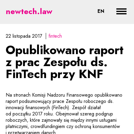
Opublikowano raport z prac Zesp
newtech.law
CHANGE LA
EN
Rozwi
22 listopada 2017
fintech
Opublikowano raport
z prac Zespołu ds.
FinTech przy KNF
Na stronach Komisji Nadzoru Finansowego opublikowano
raport podsumowujący prace Zespołu roboczego ds.
innowacji finansowych (FinTech). Zespół działał
od początku 2017 roku. Obejmował szereg podgrup
roboczych, które zajmowały się między innymi usługami
płatniczymi, crowdfundingiem czy ochroną konsumentów
i przetwarzaniem danych.