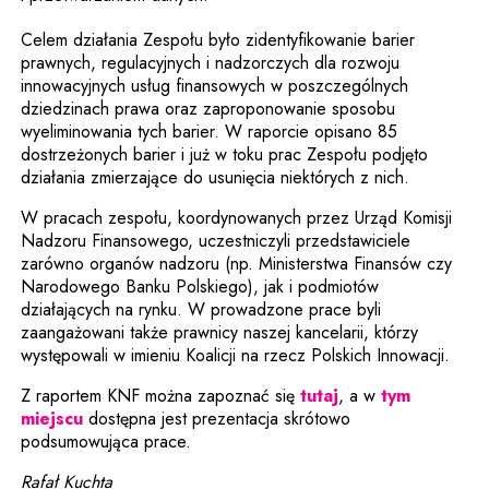
Celem działania Zespołu było zidentyfikowanie barier
prawnych, regulacyjnych i nadzorczych dla rozwoju
innowacyjnych usług finansowych w poszczególnych
dziedzinach prawa oraz zaproponowanie sposobu
wyeliminowania tych barier. W raporcie opisano 85
dostrzeżonych barier i już w toku prac Zespołu podjęto
działania zmierzające do usunięcia niektórych z nich.
W pracach zespołu, koordynowanych przez Urząd Komisji
Nadzoru Finansowego, uczestniczyli przedstawiciele
zarówno organów nadzoru (np. Ministerstwa Finansów czy
Narodowego Banku Polskiego), jak i podmiotów
działających na rynku. W prowadzone prace byli
zaangażowani także prawnicy naszej kancelarii, którzy
występowali w imieniu Koalicji na rzecz Polskich Innowacji.
Uwaga, link zosta
Z raportem KNF można zapoznać się
tutaj
, a w
tym
Uwaga, link zostanie otwarty w nowym oknie
miejscu
dostępna jest prezentacja skrótowo
podsumowująca prace.
Rafał Kuchta