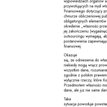
wypowiedziach organów adm
przywołujących na myśl w
Finansowego dotyczący pr
chmurze obliczeniowej pub
obligatoryjnych elementów
określenie „własności prz
jej zakończeniu (wygaśnię
outsourcingu wymagają, a
postanowienia zapewniając
finansowej.
Okazuje
się, że odniesienia do wł
niekiedy mogą wręcz prow
wszystkim dane, rozumiane 
zgodnie z polskim prawem
wyłącznie rzeczy, które Ko
Przedmiotem własności moż
dane, ale już nie same dane
Taka
sytuacja powoduje powstan