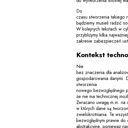
do wytworzenia istotnej w
Do
czasu stworzenia takieg
będziemy musieli radzić so
W kolejnych tekstach w cy
przybliżymy kilka najważni
zakresie zabezpieczeń ust
Kontekst techno
Nie
bez znaczenia dla analizo
gospodarowania danymi. D
stworzenia
nowego bezwzględnego pr
że nie ma technicznej moż
Zwracano uwagę m.in. na o
w których dane są tworzon
zwielokrotniania. Te wszy
bezwzględnym prawie do d
abstrakcyjne, ponieważ na