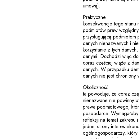
umową).
Praktyczne
konsekwencje tego stanu 
podmiotów praw względnyc
przysługującą podmiotom 
danych nienazwanych i nie
korzystanie z tych danyc
danymi. Dochodzi więc do 
coraz częściej wiąże z da
danych. W przypadku dany
danych nie jest chroniony
Okoliczność
ta powoduje, że coraz czę
nienazwane nie powinny 
prawa podmiotowego, któr
gospodarce. Wymagałoby t
refleksji na temat zakresu
jednej strony interes ekon
ogólnogospodarczy, który 