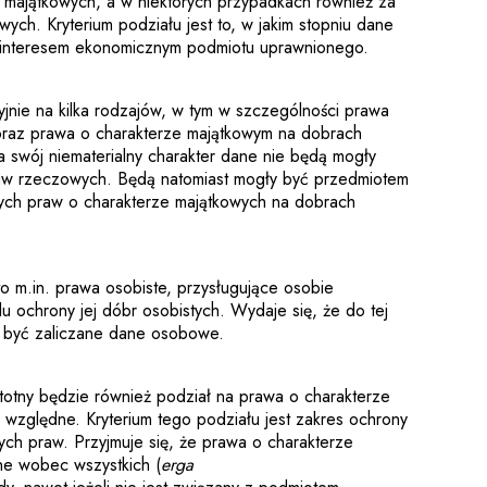
 majątkowych, a w niektórych przypadkach również za
ych. Kryterium podziału jest to, w jakim stopniu dane
 interesem ekonomicznym podmiotu uprawnionego.
cyjnie na kilka rodzajów, w tym w szczególności prawa
 oraz prawa o charakterze majątkowym na dobrach
a swój niematerialny charakter dane nie będą mogły
aw rzeczowych. Będą natomiast mogły być przedmiotem
órych praw o charakterze majątkowych na dobrach
to m.in. prawa osobiste, przysługujące osobie
lu ochrony jej dóbr osobistych. Wydaje się, że do tej
y być zaliczane dane osobowe.
stotny będzie również podział na prawa o charakterze
zględne. Kryterium tego podziału jest zakres ochrony
ych praw. Przyjmuje się, że prawa o charakterze
e wobec wszystkich (
erga