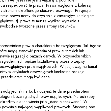
żdy, nawet jeżeli nie jest związany z podmiotem
usi respektować te prawa. Prawa względne z kolei są
y stronami określonego stosunku prawnego. Przyjmuje
stemie prawa mamy do czynienia z zamkniętym katalogiem
lędnym, tj. prawa te muszą wynikać wyraźnie z
 swobodnie tworzone przez strony stosunków
przedmiotem praw o charakterze bezwzględnym. Tak będzie
tóre mogą stanowić przedmiot praw autorskich lub
tawie regulacji o bazach danych. W przypadku takich
względem nich będzie kształtowany przez przepisy
ę bezwzględnych praw majątkowych. Więcej uwag na temat
eścimy w artykułach omawiających konkretne rodzaje
h przedmiotem mogą być dane.
ozwolą jednak na to, by uczynić te dane przedmiotem
kategorii bezwzględnych praw majątkowych. Na potrzeby
 określimy dla ułatwienia jako „dane nienazwane”. W
h powstaje najwięcej wątpliwości prawnych. Stanowią one