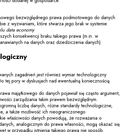
artości dodanej w gospodarce.
o nowego bezwzględnego prawa podmiotowego do danych
bie z wyzwaniami, które stwarza jego brak w systemie.
klu
data economy
ejszych konsekwencji braku takiego prawa (m.in. w
anawianych na danych oraz dziedziczenia danych).
logiczny
wanych zagadnień jest również wymiar technologiczny
o tej pory w dyskusjach nad ewentualną koniecznością
awa majątkowego do danych pojawiał się często argument,
liwości zarządzania takim prawem bezwzględnym.
gromną liczbę danych, różne standardy technologiczne,
e, a także możliwość ich nieograniczonego
stkie właściwości danych powodują, że rozważania o
anych, analogicznym do prawa własności, mogą okazać się
wet w przypadku istnienia takiego prawa nie sposób