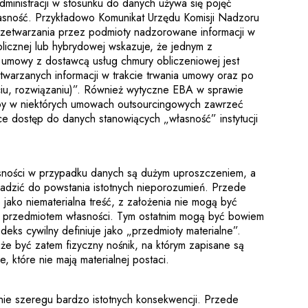
inistracji w stosunku do danych używa się pojęć
łasność. Przykładowo Komunikat Urzędu Komisji Nadzoru
zetwarzania przez podmioty nadzorowane informacji w
licznej lub hybrydowej wskazuje, że jednym z
 umowy z dostawcą usług chmury obliczeniowej jest
etwarzanych informacji w trakcie trwania umowy oraz po
ciu, rozwiązaniu)”. Również wytyczne EBA w sprawie
by w niektórych umowach outsourcingowych zawrzeć
e dostęp do danych stanowiących „własność” instytucji
asności w przypadku danych są dużym uproszczeniem, a
adzić do powstania istotnych nieporozumień. Przede
jako niematerialna treść, z założenia nie mogą być
 przedmiotem własności. Tym ostatnim mogą być bowiem
deks cywilny definiuje jako „przedmioty materialne”.
e być zatem fizyczny nośnik, na którym zapisane są
, które nie mają materialnej postaci.
ie szeregu bardzo istotnych konsekwencji. Przede