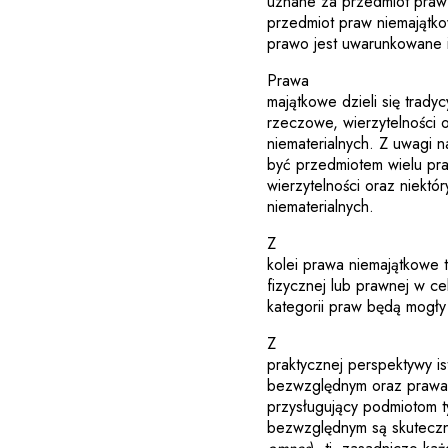
uznane za przedmiot praw
przedmiot praw niemajątkow
prawo jest uwarunkowane
Prawa
majątkowe dzieli się trady
rzeczowe, wierzytelności
niematerialnych. Z uwagi n
być przedmiotem wielu pr
wierzytelności oraz niekt
niematerialnych.
Z
kolei prawa niemajątkowe 
fizycznej lub prawnej w ce
kategorii praw będą mogł
Z
praktycznej perspektywy i
bezwzględnym oraz prawa w
przysługujący podmiotom t
bezwzględnym są skuteczn