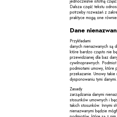
jednocześnie istotną częś
Dalsza część tekstu odnosi
potrzeby rozważań z zakr
praktyce mogą one również 
Dane nienazwa
Przykładami
danych nienazwanych są 
które bardzo często nie b
przewidzianej dla baz da
cywilnoprawnych. Podmiot 
podmiotami umowy, które p
przekazanie. Umowy takie
dysponowaniu tymi danymi
Zasady
zarządzania danymi niena
stosunków umownych i bę
takich stosunków. Innymi 
nienazwanymi będzie mógł
podmiotów, które są z ni