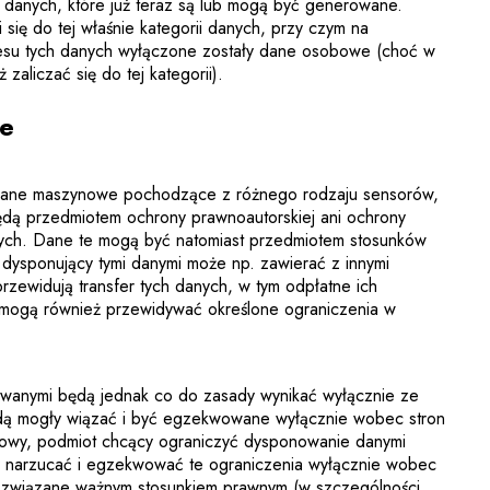
ć danych, które już teraz są lub mogą być generowane.
 się do tej właśnie kategorii danych, przy czym na
esu tych danych wyłączone zostały dane osobowe (choć w
zaliczać się do tej kategorii).
ne
dane maszynowe pochodzące z różnego rodzaju sensorów,
ędą przedmiotem ochrony prawnoautorskiej ani ochrony
nych. Dane te mogą być natomiast przedmiotem stosunków
dysponujący tymi danymi może np. zawierać z innymi
rzewidują transfer tych danych, w tym odpłatne ich
 mogą również przewidywać określone ograniczenia w
.
zwanymi będą jednak co do zasady wynikać wyłącznie ze
dą mogły wiązać i być egzekwowane wyłącznie wobec stron
słowy, podmiot chcący ograniczyć dysponowanie danymi
 narzucać i egzekwować te ograniczenia wyłącznie wobec
m związane ważnym stosunkiem prawnym (w szczególności