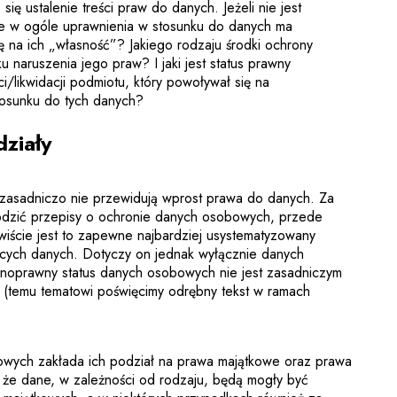
ię ustalenie treści praw do danych. Jeżeli nie jest
kie w ogóle uprawnienia w stosunku do danych ma
ę na ich „własność”? Jakiego rodzaju środki ochrony
 naruszenia jego praw? I jaki jest status prawny
/likwidacji podmiotu, który powoływał się na
tosunku do tych danych?
ziały
 zasadniczo nie przewidują wprost prawa do danych. Za
dzić przepisy o ochronie danych osobowych, przede
ście jest to zapewne najbardziej usystematyzowany
cych danych. Dotyczy on jednak wyłącznie danych
noprawny status danych osobowych nie jest zasadniczym
i (temu tematowi poświęcimy odrębny tekst w ramach
owych zakłada ich podział na prawa majątkowe oraz prawa
 że dane, w zależności od rodzaju, będą mogły być