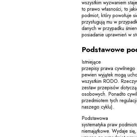
wszystkim wyzwaniem staje s
to prawo własności, to ja
podmiot, który powołuje si
przysługują mu w przypadku
danych w przypadku śmierci
posiadanie uprawnień w s
Podstawowe pod
Istniejące
przepisy prawa cywilnego
pewien wyjątek mogą ucho
wszystkim RODO. Rzeczywi
zestaw przepisów dotyczą
osobowych. Ponadto cywil
przedmiotem tych regulacj
naszego cyklu).
Podstawowa
systematyka praw podmiot
niemajątkowe. Wydaje się,