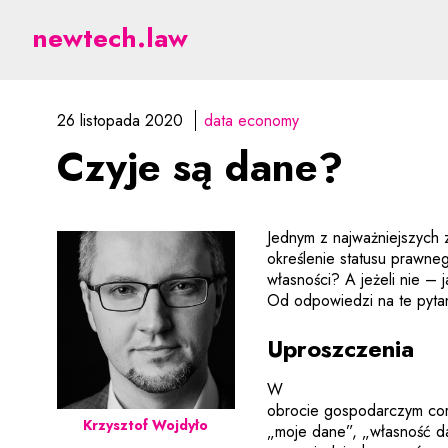
Czyje są dane? - prawn
newtech.law
26 listopada 2020
data economy
Czyje są dane?
Jednym z najważniejszych
określenie statusu prawn
własności? A jeżeli nie –
Od odpowiedzi na te pytan
Uproszczenia
W
obrocie gospodarczym cora
Krzysztof Wojdyło
„moje dane”, „własność d