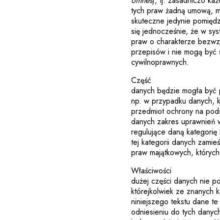
omnes
), tj. zasadniczo ka
tych praw żadną umową, m
skuteczne jedynie pomiędz
się jednocześnie, że w sy
praw o charakterze bezwzg
przepisów i nie mogą być
cywilnoprawnych.
Część
danych będzie mogła być 
np. w przypadku danych, k
przedmiot ochrony na pods
danych zakres uprawnień 
regulujące daną kategori
tej kategorii danych zami
praw majątkowych, któryc
Właściwości
dużej części danych nie p
którejkolwiek ze znanych 
niniejszego tekstu dane te
odniesieniu do tych danyc