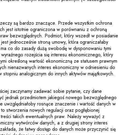
rzeczy są bardzo znaczące. Przede wszystkim ochrona
h jest istotnie ograniczona w porównaniu z ochroną
praw bezwzględnych. Podmiot, który wszedł w posiadanie
 jest jednocześnie stroną umowy, która ograniczałaby
h, ma co do zasady dużą swobodę w dysponowaniu tymi
wyraźnego rozejścia się interesu ekonomicznego, który
nymi określoną wartość ekonomiczną ze statusem prawnym
ch nienazwanych interes ekonomiczny w odniesieniu do
 w stopniu analogicznym do innych aktywów majątkowych.
ściej zaczynamy zadawać sobie pytanie, czy dane
być jednak przedmiotem jakiegoś nowego bezwzględnego
e uwzględniałoby rosnące znaczenie i wartość danych w
o stworzenia nowych regulacji oraz pogłębionej
 i treści takich ewentualnych praw. Należy wyważyć z
omiczny wytwórców danych, a z drugiej strony interes
zakłada, że łatwy dostęp do danych może przyczynić się