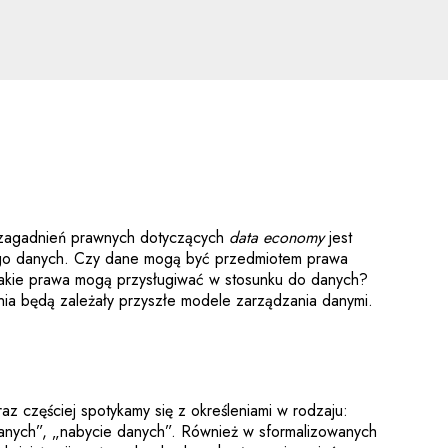
e aspekty nowych techno
 zagadnień prawnych dotyczących
data economy
jest
ego danych. Czy dane mogą być przedmiotem prawa
 jakie prawa mogą przysługiwać w stosunku do danych?
ia będą zależały przyszłe modele zarządzania danymi.
z częściej spotykamy się z określeniami w rodzaju:
anych”, „nabycie danych”. Również w sformalizowanych