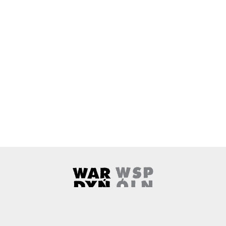
Wardyński i Wspólnicy
Uwaga, link zostanie otwarty w 
O nas