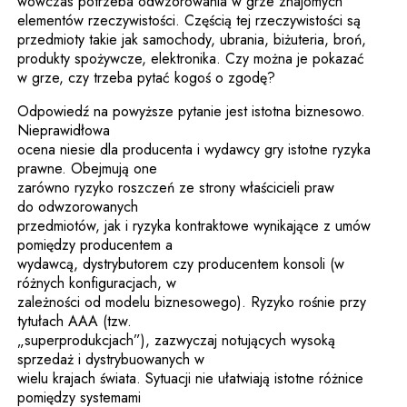
wówczas potrzeba odwzorowania w grze znajomych
elementów rzeczywistości. Częścią tej rzeczywistości są
przedmioty takie jak samochody, ubrania, biżuteria, broń,
produkty spożywcze, elektronika. Czy można je pokazać
w grze, czy trzeba pytać kogoś o zgodę?
Odpowiedź na powyższe pytanie jest istotna biznesowo.
Nieprawidłowa
ocena niesie dla producenta i wydawcy gry istotne ryzyka
prawne. Obejmują one
zarówno ryzyko roszczeń ze strony właścicieli praw
do odwzorowanych
przedmiotów, jak i ryzyka kontraktowe wynikające z umów
pomiędzy producentem a
wydawcą, dystrybutorem czy producentem konsoli (w
różnych konfiguracjach, w
zależności od modelu biznesowego). Ryzyko rośnie przy
tytułach AAA (tzw.
„superprodukcjach”), zazwyczaj notujących wysoką
sprzedaż i dystrybuowanych w
wielu krajach świata. Sytuacji nie ułatwiają istotne różnice
pomiędzy systemami