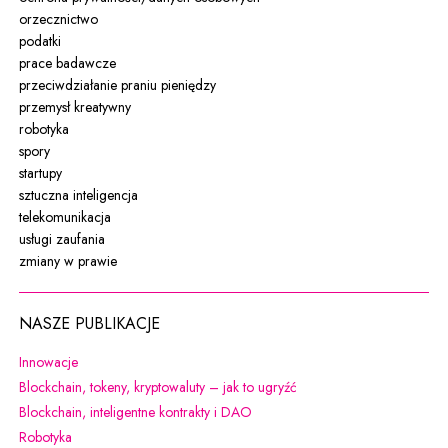
orzecznictwo
podatki
prace badawcze
przeciwdziałanie praniu pieniędzy
przemysł kreatywny
robotyka
spory
startupy
sztuczna inteligencja
telekomunikacja
usługi zaufania
zmiany w prawie
NASZE PUBLIKACJE
Uwaga, link zostanie otwarty w nowym oknie
Innowacje
Uwaga, link zostanie otw
Blockchain, tokeny, kryptowaluty – jak to ugryźć
Uwaga, link zostanie otwarty w 
Blockchain, inteligentne kontrakty i DAO
Uwaga, link zostanie otwarty w nowym oknie
Robotyka