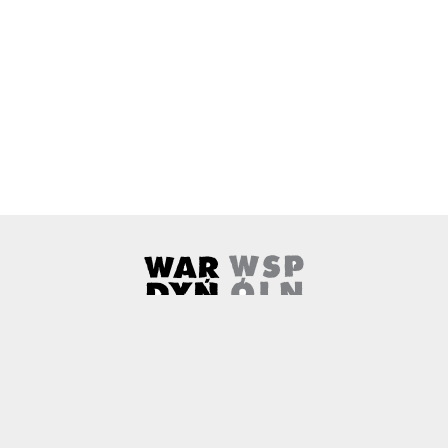
Wardyński i Wspólnicy
Uwaga, link zostanie otwarty w 
O nas
Kontakt
Copyright
Polityka prywatności