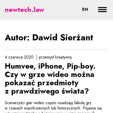
Sierżant - prawne aspekty nowyc
newtech.law
CHANGE LA
EN
Rozwi
Autor: Dawid Sierżant
4 czerwca 2020
przemysł kreatywny
Humvee, iPhone, Pip-boy.
Czy w grze wideo można
pokazać przedmioty
z prawdziwego świata?
Scenarzyści gier wideo często osadzają fabułę gry
w czasach współczesnych lub historycznych. Pojawia się