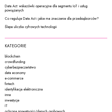
Data Act: wskazówki operacyjne dla segmentu IoT i usług
powiązanych
Co reguluje Data Act i jakie ma znaczenie dla przedsiębiorców?
Ślepa uliczka cyfrowych technologii
KATEGORIE
blockchain
crowdfunding
cyberbezpieczeństwo
data economy
e-commerce
fintech
identyfikacja elektroniczna
inne
inwestycje
IT
ochrona prywatności/danych osobowych