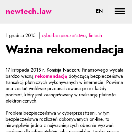
Ważna rekomendacja - prawne as
newtech.law
CHANGE LA
EN
Rozwi
1 grudnia 2015
cyberbezpieczeństwo
fintech
Ważna rekomendacja
17 listopada 2015 r. Komisja Nadzoru Finansowego wydała
Uwaga, link zostanie otwart
bardzo ważną
rekomendację
dotyczącą bezpieczeństwa
transakcji płatniczych wykonywanych w internecie. Powinna
ona zostać wnikliwie przeanalizowana przez każdy
podmiot, który jest zaangażowany w realizację płatności
elektronicznych.
Problem bezpieczeństwa w cyberprzestrzeni, w tym
bezpieczeństwa rozliczeń dokonywanych on-line, to
niewątpliwie jedno z najważniejszych obecnie wyzwań
zarówno dla informatyków, jak i prawników. Liczba spraw