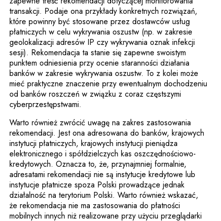
zapewne treść rekomendacji dotyczącej monitorowania
transakcji. Podaje ona przykłady konkretnych rozwiązań,
które powinny być stosowane przez dostawców usług
płatniczych w celu wykrywania oszustw (np. w zakresie
geolokalizacji adresów IP czy wykrywania oznak infekcji
sesji). Rekomendacja ta stanie się zapewne swoistym
punktem odniesienia przy ocenie staranności działania
banków w zakresie wykrywania oszustw. To z kolei może
mieć praktyczne znaczenie przy ewentualnym dochodzeniu
od banków roszczeń w związku z coraz częstszymi
cyberprzestępstwami.
Warto również zwrócić uwagę na zakres zastosowania
rekomendacji. Jest ona adresowana do banków, krajowych
instytucji płatniczych, krajowych instytucji pieniądza
elektronicznego i spółdzielczych kas oszczędnościowo-
kredytowych. Oznacza to, że, przynajmniej formalnie,
adresatami rekomendacji nie są instytucje kredytowe lub
instytucje płatnicze spoza Polski prowadzące jednak
działalność na terytorium Polski. Warto również wskazać,
że rekomendacja nie ma zastosowania do płatności
mobilnych innych niż realizowane przy użyciu przeglądarki