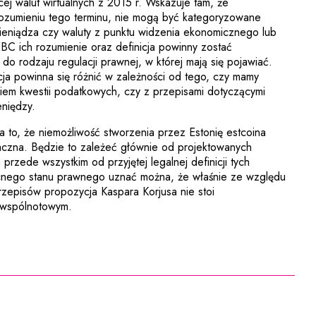
link zostanie otwarty w nowym oknie
ej walut wirtualnych z 2015 r. Wskazuje tam, że
rozumieniu tego terminu, nie mogą być kategoryzowane
ieniądza czy waluty z punktu widzenia ekonomicznego lub
C ich rozumienie oraz definicja powinny zostać
 rodzaju regulacji prawnej, w której mają się pojawiać.
acja powinna się różnić w zależności od tego, czy mamy
iem kwestii podatkowych, czy z przepisami dotyczącymi
eniędzy.
a to, że niemożliwość stworzenia przez Estonię estcoina
naczna. Będzie to zależeć głównie od projektowanych
przede wszystkim od przyjętej legalnej definicji tych
nego stanu prawnego uznać można, że właśnie ze względu
zepisów propozycja Kaspara Korjusa nie stoi
 wspólnotowym.