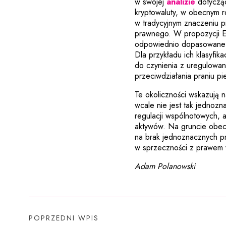
Uwaga, 
w swojej
analizie
dotycząc
kryptowaluty, w obecnym 
w tradycyjnym znaczeniu p
prawnego. W propozycji EB
odpowiednio dopasowane do
Dla przykładu ich klasyfik
do czynienia z uregulowan
przeciwdziałania praniu pi
Te okoliczności wskazują n
wcale nie jest tak jednoz
regulacji wspólnotowych, a 
aktywów. Na gruncie obec
na brak jednoznacznych pr
w sprzeczności z prawem
Adam Polanowski
POPRZEDNI WPIS