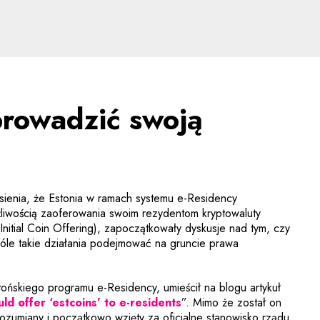
adzić swoją kryptowalut
rowadzić swoją
esienia, że Estonia w ramach systemu e-Residency
liwością zaoferowania swoim rezydentom kryptowaluty
nitial Coin Offering), zapoczątkowały dyskusje nad tym, czy
góle takie działania podejmować na gruncie prawa
tońskiego programu e-Residency, umieścił na blogu artykuł
Uwaga, link zostanie otw
uld offer ‘estcoins’ to e-residents
”. Mimo że został on
ozumiany i początkowo wzięty za oficjalne stanowisko rządu