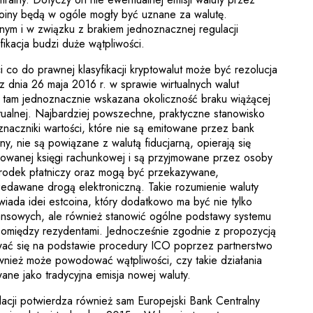
tcoiny będą w ogóle mogły być uznane za walutę.
ym i w związku z brakiem jednoznacznej regulacji
yfikacja budzi duże wątpliwości.
 co do prawnej klasyfikacji kryptowalut może być rezolucja
z dnia 26 maja 2016 r. w sprawie wirtualnych walut
 tam jednoznacznie wskazana okoliczność braku wiążącej
wirtualnej. Najbardziej powszechne, praktyczne stanowisko
znaczniki wartości, które nie są emitowane przez bank
ny, nie są powiązane z walutą fiducjarną, opierają się
izowanej księgi rachunkowej i są przyjmowane przez osoby
środek płatniczy oraz mogą być przekazywane,
dawane drogą elektroniczną. Takie rozumienie waluty
wiada idei estcoina, który dodatkowo ma być nie tylko
nansowych, ale również stanowić ogólne podstawy systemu
 pomiędzy rezydentami. Jednocześnie zgodnie z propozycją
wać się na podstawie procedury ICO poprzez partnerstwo
wnież może powodować wątpliwości, czy takie działania
ane jako tradycyjna emisja nowej waluty.
acji potwierdza również sam Europejski Bank Centralny