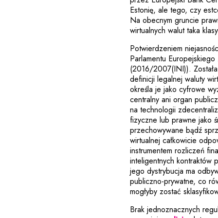
Estonię, ale tego, czy es
Na obecnym gruncie prawn
wirtualnych walut taka klas
Potwierdzeniem niejasności
Parlamentu Europejskiego 
(2016/2007(INI)). Została
definicji legalnej waluty 
określa je jako cyfrowe wy
centralny ani organ publicz
na technologii zdecentral
fizyczne lub prawne jako 
przechowywane bądź sprze
wirtualnej całkowicie odpo
instrumentem rozliczeń fi
inteligentnych kontraktów
jego dystrybucja ma odby
publiczno-prywatne, co ró
mogłyby zostać sklasyfikow
Brak jednoznacznych regul