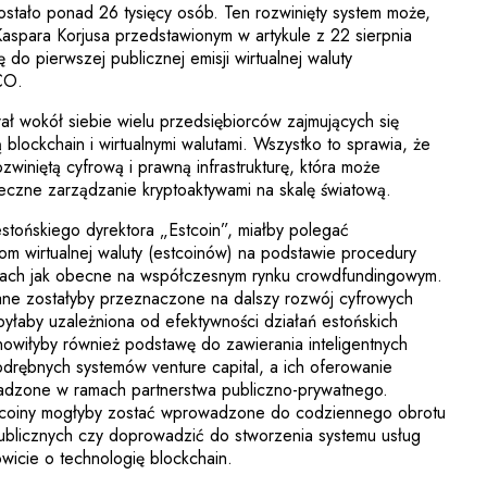
ostało ponad 26 tysięcy osób. Ten rozwinięty system może,
aspara Korjusa przedstawionym w artykule z 22 sierpnia
 do pierwszej publicznej emisji wirtualnej waluty
CO.
ł wokół siebie wielu przedsiębiorców zajmujących się
ą blockchain i wirtualnymi walutami. Wszystko to sprawia, że
winiętą cyfrową i prawną infrastrukturę, która może
ieczne zarządzanie kryptoaktywami na skalę światową.
tońskiego dyrektora „Estcoin”, miałby polegać
m wirtualnej waluty (estcoinów) na podstawie procedury
ach jak obecne na współczesnym rynku crowdfundingowym.
ane zostałyby przeznaczone na dalszy rozwój cyfrowych
byłaby uzależniona od efektywności działań estońskich
anowiłyby również podstawę do zawierania inteligentnych
odrębnych systemów venture capital, a ich oferowanie
dzone w ramach partnerstwa publiczno-prywatnego.
tcoiny mogłyby zostać wprowadzone do codziennego obrotu
publicznych czy doprowadzić do stworzenia systemu usług
owicie o technologię blockchain.