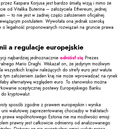
przez Kaspara Korjusa jest bardzo śmiałą wizją i mimo że
ie od Vitalika Buterina – założyciela Ethereum, jednej
ain – to nie jest w żadnej części założeniem oficjalnej
e niewiążącym postulatem. Wywołała ona jednak szeroką
nie o legalność proponowanych rozwiązań na gruncie prawa
ii a regulacje europejskie
Uwaga, link zostani
cji najbardziej jednoznacznie
odniósł się
Prezes
ralnego Mario Draghi. Wskazał on, że jedynym możliwym
a wszystkich krajów należących do strefy euro jest waluta
e z tym założeniem żaden kraj nie może wprowadzać na rynek
wiłaby alternatywę względem euro. To stanowisko można
arkowanie sceptycznej postawy Europejskiego Banku
 do kryptowalut.
wisty sposób zgodne z prawem europejskim i wynika
 unii walutowej zaprezentowanej chociażby w traktatach
ie prawa wspólnotowego Estonia nie ma możliwości emisji
oblem prawny jest całkowicie odmienny od analizowanego
ralny. Dotyczy on nie ewentualnej emisji waluty przez