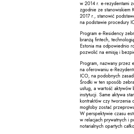
w 2014 r. e-rezydentami z
zgodnie ze stanowiskiem K
2017 r., stanowić podstawę
na podstawie procedury I
Program e-Residency zebra
branżą fintech, technologi
Estonia ma odpowiednio roz
pozwolić na emisję i bezp
Program, nazwany przez es
na oferowaniu e-Rezydento
ICO, na podobnych zasad
Środki w ten sposób zebr
usług, a wartość aktywów 
instytucji. Same aktywa st
kontraktów czy tworzenia 
mogłoby zostać przeprowa
W perspektywie czasu es
w relacjach prywatnych i 
notarialnych opartych całk