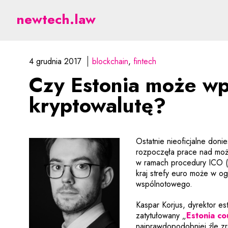
Czy Estonia może wprow
newtech.law
4 grudnia 2017
blockchain
fintech
Czy Estonia może wp
kryptowalutę?
Ostatnie nieoficjalne doni
rozpoczęła prace nad moż
w ramach procedury ICO (I
kraj strefy euro może w o
wspólnotowego.
Kaspar Korjus, dyrektor es
zatytułowany „
Estonia co
najprawdopodobniej źle zr