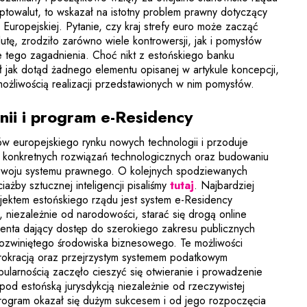
ptowalut, to wskazał na istotny problem prawny dotyczący
Europejskiej. Pytanie, czy kraj strefy euro może zacząć
tę, zrodziło zarówno wiele kontrowersji, jak i pomysłów
e tego zagadnienia. Choć nikt z estońskiego banku
ł jak dotąd żadnego elementu opisanej w artykule koncepcji,
możliwością realizacji przedstawionych w nim pomysłów.
nii i program e-Residency
rów europejskiego rynku nowych technologii i przoduje
i konkretnych rozwiązań technologicznych oraz budowaniu
zwoju systemu prawnego. O kolejnych spodziewanych
iażby sztucznej inteligencji pisaliśmy
tutaj
. Najbardziej
jektem estońskiego rządu jest system e-Residency
 niezależnie od narodowości, starać się drogą online
denta dający dostęp do szerokiego zakresu publicznych
rozwiniętego środowiska biznesowego. Te możliwości
rokracją oraz przejrzystym systemem podatkowym
larnością zaczęło cieszyć się otwieranie i prowadzenie
pod estońską jurysdykcją niezależnie od rzeczywistej
Program okazał się dużym sukcesem i od jego rozpoczęcia