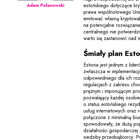
estońskiego dotyczące kry
Adam Polanowski
prawa wspólnotowego Unii 
emitować własną kryptowalu
na potencjalne rozwiązani
centralnego nie potwierdzi
warto się zastanowić nad 
Śmiały plan Esto
Estonia jest jednym z lide
zwłaszcza w implementacj
odpowiedniego dla ich ro
regulacjach z zakresu choc
prężnym i imponującym pro
pozwalający każdej osobie,
o status estońskiego rezy
usług internetowych oraz 
połączone z minimalną biu
spowodowały, że dużą popu
działalności gospodarczej 
siedziby przedsiębiorcy. 