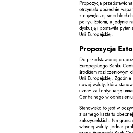
Propozycja przedstawiona 
otrzymała pośrednie wsparc
z największej sieci blockch
polityki Estonii, a jedyni
dyskusję i postawiła pyta
Unii Europejskiej.
Propozycja Eston
Do przedstawionej propozy
Europejskiego Banku Cent
środkiem rozliczeniowym dl
Unii Europejskiej. Zgodni
nowej waluty, która stano
uznać za kontynuację umi
Centralnego w odniesieniu
Stanowisko to jest w oczy
z samego kształtu obecnej
założycielskich. Na grunc
własnej waluty. Jednak pr
przez Europejski Bank Cent