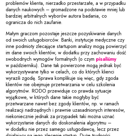
problemów klienta, nierzadko przestarzałe, a w przypadku
danych naukowych – gromadzone na podstawie mniej lub
bardziej arbitralnych wyborów autora badania, co
ogranicza do nich zaufanie.
Małym graczom pozostaje jeszcze pozyskiwanie danych
od swoich usługobiorców. Banki, instytucje medyczne czy
inne podmioty zlecające startupom analizy mogą powierzyć
im dane swoich klientów, w dodatku przy zachowaniu dość
swobodnych wymogów formalnych (o czym
pisaliśmy
w październiku). Dane tak powierzone mogą jednak być
wykorzystywane tylko w celach, co do których klienci
wyrazili zgodę. Sprawa komplikuje się więc, gdy zgoda
klientów nie obejmuje przetwarzania w celu szkolenia
algorytmów. RODO przewiduje co prawda sytuacje
wyjątkowe, w których dane takie mogłyby być
przetwarzane nawet bez zgody klientów, np. w ramach
realizacji nadrzędnych i prawnie uzasadnionych interesów,
niekoniecznie jednak za przypadek taki można uznać
wykorzystanie danych do doskonalenia algorytmu –
w dodatku nie przez samego usługodawcę, lecz przez
działający na jego zlecenie startup. Duże trudności