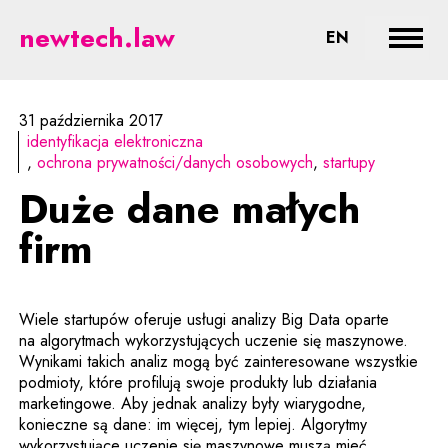
Duże dane małych firm - prawne 
newtech.law
CHANGE LA
EN
Rozwi
31 października 2017
identyfikacja elektroniczna
ochrona prywatności/danych osobowych
startupy
Duże dane małych
firm
Wiele startupów oferuje usługi analizy Big Data oparte
na algorytmach wykorzystujących uczenie się maszynowe.
Wynikami takich analiz mogą być zainteresowane wszystkie
podmioty, które profilują swoje produkty lub działania
marketingowe. Aby jednak analizy były wiarygodne,
konieczne są dane: im więcej, tym lepiej. Algorytmy
wykorzystujące uczenie się maszynowe muszą mieć