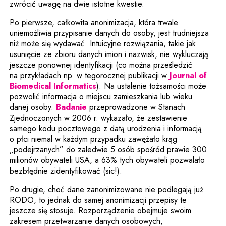
zwrócić uwagę na dwie istotne kwestie.
Po pierwsze, całkowita anonimizacja, która trwale
uniemożliwia przypisanie danych do osoby, jest trudniejsza
niż może się wydawać. Intuicyjne rozwiązania, takie jak
usunięcie ze zbioru danych imion i nazwisk, nie wykluczają
jeszcze ponownej identyfikacji (co można prześledzić
na przykładach np. w tegorocznej publikacji w
Journal of
Uwaga, link zostanie otwarty w 
Biomedical Informatics
). Na ustalenie tożsamości może
pozwolić informacja o miejscu zamieszkania lub wieku
Uwaga, link zostanie otwarty w now
danej osoby.
Badanie
przeprowadzone w Stanach
Zjednoczonych w 2006 r. wykazało, że zestawienie
samego kodu pocztowego z datą urodzenia i informacją
o płci niemal w każdym przypadku zawężało krąg
„podejrzanych” do zaledwie 5 osób spośród prawie 300
milionów obywateli USA, a 63% tych obywateli pozwalało
bezbłędnie zidentyfikować (sic!).
Po drugie, choć dane zanonimizowane nie podlegają już
RODO, to jednak do samej anonimizacji przepisy te
jeszcze się stosuje. Rozporządzenie obejmuje swoim
zakresem przetwarzanie danych osobowych,