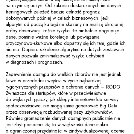
na czym się uczyć. Od zakresu dostarczonych im danych
treningowych zależeć będzie celność prognoz
dokonywanych później w celach biznesowych. Jeśli
algorytm od początku będzie skazany na analizę okrojonej
próby obserwacji, rośnie ryzyko, że nietrafnie pogrupuje
dane, pominie ważne korelacje lub powiązania
przyczynowo-skutkowe albo dopatrzy się ich tam, gdzie ich
nie ma. Dopiero szkolenie algorytmu na dużych zestawach
danych pozwala zminimalizować ryzyko uchybień
w diagnozach i prognozach.
Zapewnienie dostępu do wielkich zbiorów nie jest jednak
łatwe w przededniu wejścia w życie najbardziej
rygorystycznych przepisów o ochronie danych – RODO.
Zwłaszcza dla startupów, które w przeciwieństwie
do większych graczy, jak sklepy internetowe lub serwisy
społecznościowe, nie mogą same generować Big Data
przez obserwację rozbudowanej bazy użytkowników.
Również gromadzenie danych dostępnych publicznie nie
jest zbyt pomocne. Są to w większości dane makro
o ograniczonej przydatności w zindywidualizowanej ocenie