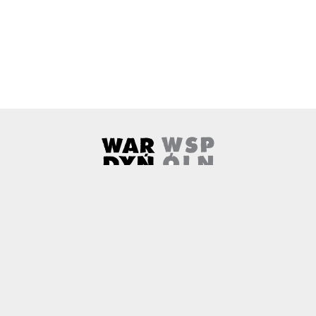
Wardyński i Wspólnicy
Uwaga, link zostanie otwarty w 
O nas
Kontakt
Copyright
Polityka prywatności
Patronaty medialne