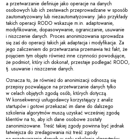
a przetwarzanie definiuje jako operacje na danych
osobowych lub ich zestawach przeprowadzane w sposób
zautomatyzowany lub niezautomatyzowany. Jako przykłady
takich operacji RODO wskazuje m.in. adaptowanie,
modyfikowanie, dopasowywanie, ograniczanie, usuwanie
i niszczenie danych. Proces anonimizowania sprowadza
się zaś do operacji takich jak adaptacja i modyfikacja. Za
jego zaliczeniem do przetwarzania przemawia też fakt, że
pojęciem tym objęto również inne czynności powodujące,
że podmiot, który ich dokonał, przestaje podlegać RODO,
tj. usuwanie i niszczenie danych.
Oznacza to, że również do anonimizacji odnoszą się
przepisy pozwalające na przetwarzanie danych tylko
w celach objętych zgodą osób, których dotyczą.
W konsekwencji usługodawcy korzystający z analiz
startupów i gotowi przekazać im dane do dalszego
szkolenia algorytmów muszą uzyskać wcześniej zgodę
klientów na to, aby ich dane osobowe zostały
zanonimizowane. Treść takiej zgody powinna być jednak
łatwiejsza do zredagowania niż treść zgody
na przetwarzanie danych w celu szkolenia algorytmów.