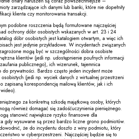
dnie ofiary naruszeń są coraz powszechniejsze –
oty zarządzające ich danymi lub banki, które nie dopełniły
kacji klienta czy monitorowania transakcji.
ym podobne roszczenia będą formułowane najczęściej
ad ochrony dóbr osobistych wskazanych w art. 23 i 24
talog dóbr osobistych jest katalogiem otwartym, a więc ich
pisach jest jedynie przykładowe. W incydentach związanych
zagrożone mogą być w szczególności dobra osobiste
trzna klientów (jeśli np. udostępnienie poufnych informacji
 zaufania publicznego), ich wizerunek, tajemnica
o do prywatności. Bardzo często jeden incydent może
osobistych (jeśli np. wyciek danych z wirtualnej przestrzeni
 zapisaną korespondencję mailową klientów, jak i ich
 wideo).
niężnego za konkretną szkodę majątkową osoby, których
 mogą również domagać się zadośćuczynienia pieniężnego.
mogą stanowić największe ryzyko finansowe dla
za gdy wysuwane są przez bardzo liczne grono podmiotów.
dowodnić, że do incydentu doszło z winy podmiotu, który
zeństwo w cyberprzestrzeni. Najczęściej będzie się to