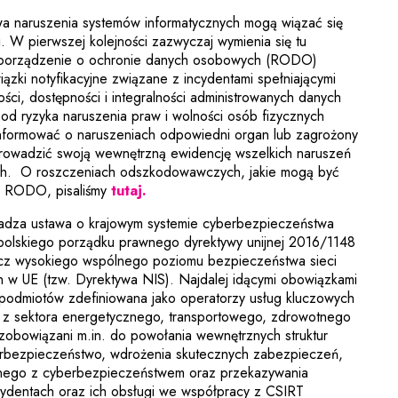
wa naruszenia systemów informatycznych mogą wiązać się
. W pierwszej kolejności zazwyczaj wymienia się tu
zporządzenie o ochronie danych osobowych (RODO)
ązki notyfikacyjne związane z incydentami spełniającymi
ści, dostępności i integralności administrowanych danych
d ryzyka naruszenia praw i wolności osób fizycznych
informować o naruszeniach odpowiedni organ lub zagrożony
prowadzić swoją wewnętrzną ewidencję wszelkich naruszeń
h. O roszczeniach odszkodowawczych, jakie mogą być
 RODO, pisaliśmy
tutaj.
dza ustawa o krajowym systemie cyberbezpieczeństwa
polskiego porządku prawnego dyrektywy unijnej 2016/1148
cz wysokiego wspólnego poziomu bezpieczeństwa sieci
h w UE (tzw. Dyrektywa NIS). Najdalej idącymi obowiązkami
podmiotów zdefiniowana jako operatorzy usług kluczowych
cy z sektora energetycznego, transportowego, zdrowotnego
i zobowiązani m.in. do powołania wewnętrznych struktur
rbezpieczeństwo, wdrożenia skutecznych zabezpieczeń,
anego z cyberbezpieczeństwem oraz przekazywania
cydentach oraz ich obsługi we współpracy z CSIRT