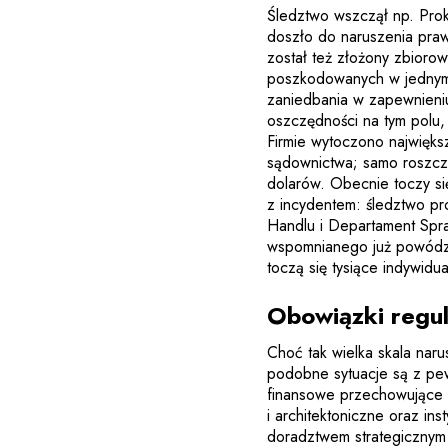
Śledztwo wszczął np. Prok
doszło do naruszenia praw
został też złożony zbiorow
poszkodowanych w jednym
zaniedbania w zapewnieni
oszczędności na tym polu, 
Firmie wytoczono najwięk
sądownictwa; samo roszc
dolarów. Obecnie toczy s
z incydentem: śledztwo pr
Handlu i Departament Spr
wspomnianego już powództ
toczą się tysiące indywid
Obowiązki regul
Choć tak wielka skala nar
podobne sytuacje są z pew
finansowe przechowujące 
i architektoniczne oraz in
doradztwem strategicznym 