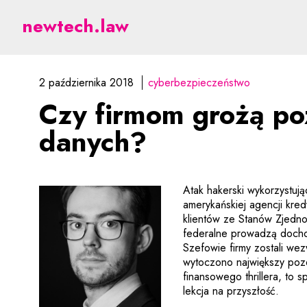
Czy firmom grożą pozwy
newtech.law
2 października 2018
cyberbezpieczeństwo
Czy firmom grożą po
danych?
Atak hakerski wykorzystu
amerykańskiej agencji kre
klientów ze Stanów Zjedno
federalne prowadzą docho
Szefowie firmy zostali we
wytoczono największy poze
finansowego thrillera, to 
lekcja na przyszłość.