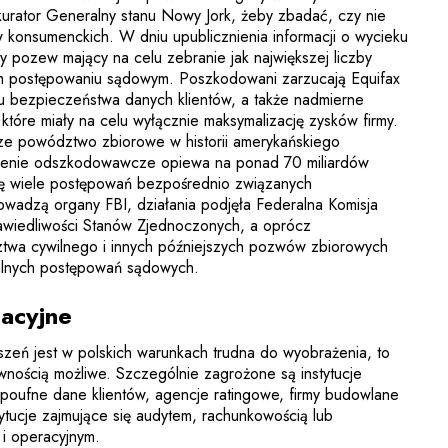
urator Generalny stanu Nowy Jork, żeby zbadać, czy nie
 konsumenckich. W dniu upublicznienia informacji o wycieku
y pozew mający na celu zebranie jak największej liczby
 postępowaniu sądowym. Poszkodowani zarzucają Equifax
u bezpieczeństwa danych klientów, a także nadmierne
które miały na celu wyłącznie maksymalizację zysków firmy.
sze powództwo zbiorowe w historii amerykańskiego
zenie odszkodowawcze opiewa na ponad 70 miliardów
ię wiele postępowań bezpośrednio związanych
owadzą organy FBI, działania podjęła Federalna Komisja
awiedliwości Stanów Zjednoczonych, a oprócz
wa cywilnego i innych późniejszych pozwów zbiorowych
ualnych postępowań sądowych.
acyjne
uszeń jest w polskich warunkach trudna do wyobrażenia, to
nością możliwe. Szczególnie zagrożone są instytucje
poufne dane klientów, agencje ratingowe, firmy budowlane
stytucje zajmujące się audytem, rachunkowością lub
i operacyjnym.