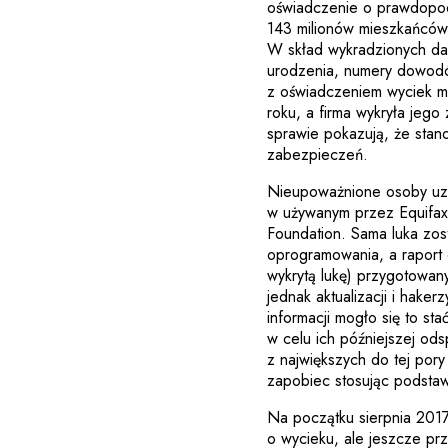
oświadczenie o prawdopod
143 milionów mieszkańców U
W skład wykradzionych da
urodzenia, numery dowodó
z oświadczeniem wyciek m
roku, a firma wykryła jego
sprawie pokazują, że stano
zabezpieczeń.
Nieupoważnione osoby uzys
w używanym przez Equifa
Foundation. Sama luka zos
oprogramowania, a raport o
wykrytą lukę) przygotowany
jednak aktualizacji i hake
informacji mogło się to st
w celu ich późniejszej od
z największych do tej po
zapobiec stosując podsta
Na początku sierpnia 2017 
o wycieku, ale jeszcze prz