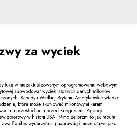
 za wyciek danych? - p
zwy za wyciek
jący lukę w niezaktualizowanym oprogramowaniu webowym
dytowej spowodował wyciek istotnych danych milionów
czonych, Kanady i Wielkiej Brytanii. Amerykańskie władze
dzenie, które może skutkować milionowymi karami.
zwani na przesłuchania przed Kongresem. Agencji
w zbiorowy w historii USA. Mimo że brzmi to jak fabuła
sprawa Equifax wydarzyła się naprawdę i może służyć jako