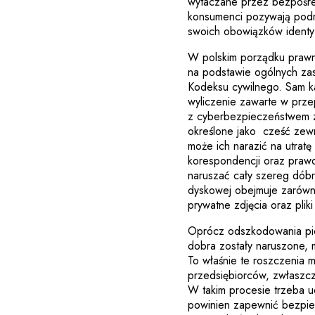
wytaczane przez bezpośre
konsumenci pozywają podmi
swoich obowiązków identyfi
W polskim porządku prawn
na podstawie ogólnych zas
Kodeksu cywilnego. Sam ka
wyliczenie zawarte w prze
z cyberbezpieczeństwem 
określone jako cześć zewnę
może ich narazić na utratę
korespondencji oraz praw
naruszać cały szereg dóbr 
dyskowej obejmuje zarówno
prywatne zdjęcia oraz pliki
Oprócz odszkodowania pie
dobra zostały naruszone,
To właśnie te roszczenia 
przedsiębiorców, zwłaszc
W takim procesie trzeba u
powinien zapewnić bezpiec