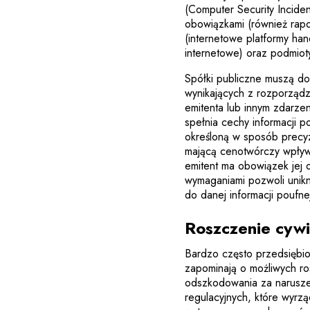
(Computer Security Incid
obowiązkami (również rapo
(internetowe platformy ha
internetowe) oraz podmiot
Spółki publiczne muszą d
wynikających z rozporządz
emitenta lub innym zdarze
spełnia cechy informacji p
określoną w sposób precyz
mającą cenotwórczy wpływ 
emitent ma obowiązek jej 
wymaganiami pozwoli unik
do danej informacji poufne
Roszczenie cywi
Bardzo często przedsiębior
zapominają o możliwych r
odszkodowania za narusze
regulacyjnych, które wyr