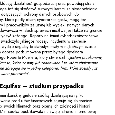
zakłócają działalność gospodarczą oraz powodują straty
Mogą też się skończyć surowymi karami za niedopełnienie
 dotyczących ochrony danych osobowych lub
y, które padły ofiarą cyberprzestępstw, mogą też
 i pracowników za utratę lub wyciek istotnych danych.
owawcza w takich sprawach możliwa jest także na gruncie
otyczyć każdego. Raporty na temat cyberbezpieczeństwa
oświadczyło jakiegoś rodzaju incydentu w zakresie
ydaje się, aby te statystyki miały w najbliższym czasie
ała dobrze podsumowana przez byłego dyrektora
go Roberta Muellera, który stwierdził: „
Jestem przekonany,
firm: te, które zostały już zhakowane i te, które zhakowane
e zbiegają się w jedną kategorię: firm, które zostały już
kowane ponownie
”.
Equifax – studium przypadku
merykańskiej giełdzie spółką działającą na rynku
wania produktów finansowych zajmuje się zbieraniem
 swoich klientach oraz oceną ich zdolności i historii
7 r. spółka opublikowała na swojej stronie internetowej