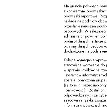
Na gruncie polskiego pra
z konkretnymi obowiązkami
obowiązki raportowe. Ro
nakłada na podmioty obowi
przesłanki naruszeń poufno
osobowych. W zależności o
administrator powinien po
podmiot danych, a także 
ochrony danych osobowyc
dochodzone na podstawie
Kolejne wymagania wprowa
stanowiąca wdrożenie do 
w sprawie środków na rze
i systemów informatycznyc
została obarczona grupa 
(są to m.in. przedsiębior
i bankowości). Zostali on
odpowiedzialnych za cybe
szacowania ryzyka związ
informacji o poważnych in