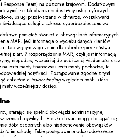
ent Response Team) na poziomie krajowym. Dodatkowymi
rtowymi) zostali obarczeni dostawcy usług cyfrowych
ndlowe, usługi przetwarzane w chmurze, wyszukiwarki
y świadczące usługi z zakresu cyberbezpieczeństwa.
odatkowo pamiętać również o obowiązkach informacyjnych
enia MAR. Jeśli informacja o wycieku danych klientów
niu stanowiącym zagrożenie dla cyberbezpieczeństwa
oufnej z art. 7 rozporządzenia MAR, czyli jest informacją
yjny, niepodaną wcześniej do publicznej wiadomości oraz
na instrumenty finansowe i instrumenty pochodne, to
odpowiedniej notyfikacji. Postępowanie zgodne z tymi
nąć oskarżeń o
insider trading
względem osób, które
j miały wcześniejszy dostęp.
lne
cy, starając się spełnić obowiązki administracyjne,
oszczeniach cywilnych. Poszkodowani mogą domagać się
nie dóbr osobistych albo niedochowanie obowiązków
ządziło im szkodę. Takie postępowania odszkodowawcze