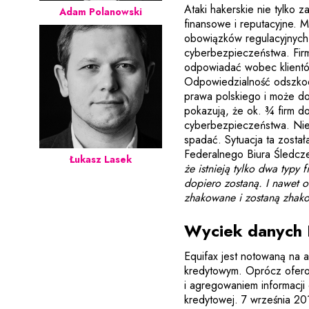
Ataki hakerskie nie tylko 
Adam Polanowski
finansowe i reputacyjne. 
obowiązków regulacyjnych
cyberbezpieczeństwa. Firm
odpowiadać wobec klientów
Odpowiedzialność odszkod
prawa polskiego i może d
pokazują, że ok. ¾ firm d
cyberbezpieczeństwa. Nie w
spadać. Sytuacja ta zost
Federalnego Biura Śledcze
Łukasz Lasek
że istnieją tylko dwa typy 
dopiero zostaną. I nawet on
zhakowane i zostaną zha
Wyciek danych 
Equifax jest notowaną na a
kredytowym. Oprócz ofero
i agregowaniem informacji o
kredytowej. 7 września 201