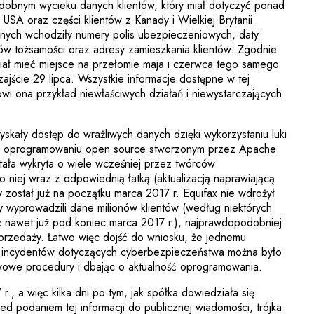
obnym wycieku danych klientów, który miał dotyczyć ponad
SA oraz części klientów z Kanady i Wielkiej Brytanii.
nych wchodziły numery polis ubezpieczeniowych, daty
w tożsamości oraz adresy zamieszkania klientów. Zgodnie
iał mieć miejsce na przełomie maja i czerwca tego samego
 zajście 29 lipca. Wszystkie informacje dostępne w tej
wi ona przykład niewłaściwych działań i niewystarczających
kały dostęp do wrażliwych danych dzięki wykorzystaniu luki
x oprogramowaniu open source stworzonym przez Apache
tała wykryta o wiele wcześniej przez twórców
 niej wraz z odpowiednią łatką (aktualizacją naprawiającą
 został już na początku marca 2017 r. Equifax nie wdrożył
rzy wyprowadzili dane milionów klientów (według niektórych
ać nawet już pod koniec marca 2017 r.), najprawdopodobniej
sprzedaży. Łatwo więc dojść do wniosku, że jednemu
ry incydentów dotyczących cyberbezpieczeństwa można było
wowe procedury i dbając o aktualność oprogramowania.
r., a więc kilka dni po tym, jak spółka dowiedziała się
ed podaniem tej informacji do publicznej wiadomości, trójka