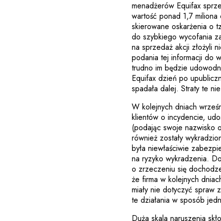
menadżerów Equifax sprzed
wartość ponad 1,7 miliona
skierowane oskarżenia o 
do szybkiego wycofania za
na sprzedaż akcji złożyli 
podania tej informacji do
trudno im będzie udowodni
Equifax dzień po upublicz
spadała dalej. Straty te ni
W kolejnych dniach wrześn
klientów o incydencie, udo
(podając swoje nazwisko or
również zostały wykradzion
była niewłaściwie zabezpi
na ryzyko wykradzenia. Do
o zrzeczeniu się dochodz
że firma w kolejnych dnia
miały nie dotyczyć spraw 
te działania w sposób jed
Duża skala naruszenia skł