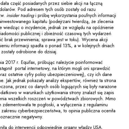
ała część posiadanych przez siebie akcji na łączną
 dolarów. Pod adresem tych osób zostały od razu
tzw.
insider trading
i próbę wykorzystania poufnych informacji
inwestowanego kapitału (podejrzani twierdzą, że zlecenia
nie wiedząc o incydencie, jednak ze względu na opóźnienie
 wiadomości publicznej i zbieżność czasową tych wydarzeń
ć brak przewinienia; sprawa jest w toku). Wycena akcji
nieniu informacji spadła o ponad 13%, a w kolejnych dniach
e zostały odrobione do dzisiaj.
ia 2017 r. Equifax, próbując należycie poinformować
stępnił portal internetowy, na którym mogli oni sprawdzić
az ostatnie cyfry polisy ubezpieczeniowej), czy ich dane
e. Jak jednak pokazały analizy ekspertów, również ta strona
eczona, przez co danych osób logujących się były narażone
datkowo w warunkach użytkowania strony znalazł się zapis
enia wszelkich roszczeń w powództwach zbiorowych. Mimo
ch zdementowała te pogłoski, a wyłączenia z regulaminu
z zakresu cyberbezpieczeństwa, to opinia publiczna oceniła
noznacznie negatywny.
oniła do interwencji odpowiednie organy władzy USA.